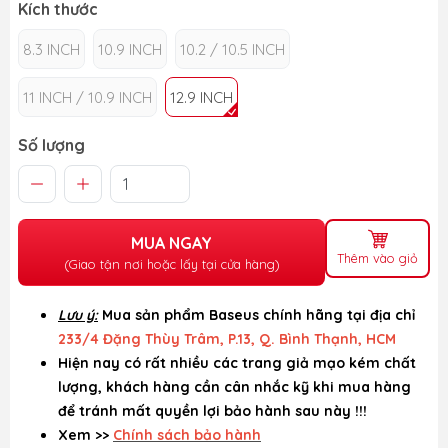
Kích thước
8.3 INCH
10.9 INCH
10.2 / 10.5 INCH
11 INCH / 10.9 INCH
12.9 INCH
Số lượng
MUA NGAY
Thêm vào giỏ
(Giao tận nơi hoặc lấy tại cửa hàng)
Lưu ý:
Mua sản phẩm Baseus chính hãng tại địa chỉ
233/4 Đặng Thùy Trâm, P.13, Q. Bình Thạnh, HCM
Hiện nay có rất nhiều các trang giả mạo kém chất
lượng, khách hàng cần cân nhắc kỹ khi mua hàng
để tránh mất quyền lợi bảo hành sau này !!!
Xem >>
Chính sách bảo hành