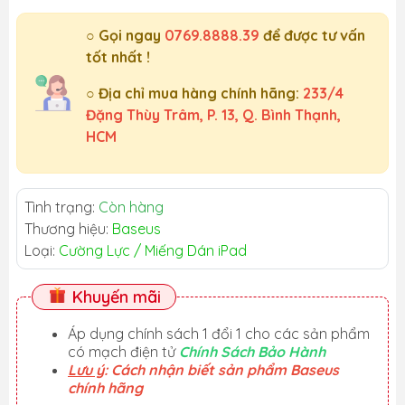
○ Gọi ngay
0769.8888.39
để được tư vấn
tốt nhất !
○ Địa chỉ mua hàng chính hãng:
233/4
Đặng Thùy Trâm, P. 13, Q. Bình Thạnh,
HCM
Tình trạng:
Còn hàng
Thương hiệu:
Baseus
Loại:
Cường Lực / Miếng Dán iPad
Khuyến mãi
Áp dụng chính sách 1 đổi 1 cho các sản phẩm
có mạch điện tử
Chính Sách Bảo Hành
Lưu ý
: Cách nhận biết sản phẩm Baseus
chính hãng