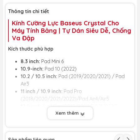
Thông tin chi tiết
Kính Cường Lực Baseus Crystal Cho
Máy Tính Bảng | Tự Dán Siêu Dễ, Chống
Va Đập
Kích thước phù hợp
8.3 inch:
Pad Mini 6
10.9-inch:
Pad 10 (2022)
10.2 / 10.5 inch:
Pad (2019/2020/2021) / Pad
Air3
11 inch / 10.9 inch:
Pad Pro
(2018/2020/2021/2022)/Pad Air4/Air5
12.9 inch:
Pad Pro (2019/2020/2021/2022)
Xem thêm
✨
DÁN CƯỜNG LỰC BASEUS THẾ HỆ MỚI - TỰ DÁN
HOÀN HẢO, KHÔNG MỘT HẠT BỤI!
✨
Bạn đã bao giờ cảm thấy bực bội khi một hạt bụi nhỏ
Sản phẩm liên quan