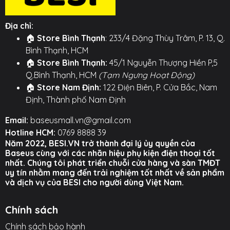
kính hàng đầu thế giới, mang lại độ trong suốt
lên đến 92%, hỗ trợ đầy đủ dải màu SRGB và
Địa chỉ:
hiển thị HDR. Khả năng chống va đập và trầy
🏠
Store Bình Thạnh
: 233/4 Đặng Thùy Trâm, P. 13, Q.
xước cũng được gia cố gấp đôi, an tâm tuyệt
Bình Thạnh, HCM
đối.
🏠
Store Bình Thạnh:
45/1 Nguyễn Thượng Hiền P,5
✨
TRONG SUỐT HD & CẢM ỨNG SIÊU MƯỢT:
Q.Bình Thạnh, HCM
(Tạm Ngưng Hoạt Động)
Tận hưởng trọn vẹn màn hình sống động của
🏠
Store Nam Định:
122 Điện Biên, P. Cửa Bắc, Nam
máy tính bảng. Kính có độ truyền sáng cực cao,
Định, Thành phố Nam Định
không gây sai lệch màu sắc. Bề mặt được phủ
Email:
baseusmall.vn@gmail.com
lớp oleophobic cao cấp nhập khẩu giúp chống
Hotline HCM:
0769 8888 39
bám dấu vân tay và cho cảm giác vuốt chạm
Năm 2022, BESI.VN trở thành đại lý ủy quyền của
cực kỳ mượt mà, phản hồi chính xác.
Baseus cùng với các nhãn hiệu phụ kiện điện thoại tốt
nhất. Chúng tôi phát triển chuỗi cửa hàng và sàn TMĐT
💪
GIA CỐ KÉP, SIÊU BỀN BỈ:
Không chỉ cứng mà
uy tín nhằm mang đến trải nghiệm tốt nhất về sản phẩm
còn dẻo dai. Kính đã trải qua quá trình gia cố
và dịch vụ của BESI cho người dùng Việt Nam.
kép bằng phương pháp trao đổi ion và xử lý hóa
học, giúp tăng cường độ cứng và khả năng chịu
Chính sách
lực. Sản phẩm đã được thử nghiệm chịu va đập
Chính sách bảo hành
từ bi thép 64g rơi ở độ cao 80cm mà không vỡ.