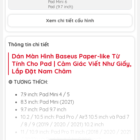
Pad Mini 6
Pad (9.7 inch)
Pad Pro/ Air 3
Pad Air 2018/20/21
Xem chi tiết cấu hình
Pad Pro 2018/20/21
Thông tin chi tiết
Dán Màn Hình Baseus Paper-like Từ
Tính Cho Pad | Cảm Giác Viết Như Giấy,
Lắp Đặt Nam Châm
⚙️ TƯƠNG THÍCH:
7.9 inch: Pad Mini 4 / 5
8.3 inch: Pad Mini (2021)
9.7 inch: Pad 9.7 inch
10.2 / 10.5 inch: Pad Pro / Air3 10.5 inch và Pad 7
/ 8 / 9 (2019 / 2020 / 2021) 10.2 inch
11 / 10.9 inch: Pad Pro 11 inch (2018 / 2020 / 2021
/ 2022) và Pad Air 4 / Air 5 10.9 inch