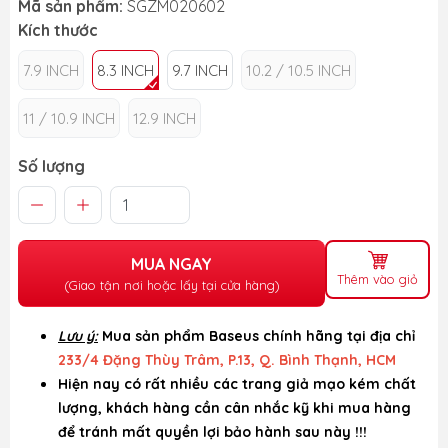
Mã sản phẩm:
SGZM020602
Kích thước
7.9 INCH
8.3 INCH
9.7 INCH
10.2 / 10.5 INCH
11 / 10.9 INCH
12.9 INCH
Số lượng
MUA NGAY
Thêm vào giỏ
(Giao tận nơi hoặc lấy tại cửa hàng)
Lưu ý:
Mua sản phẩm Baseus chính hãng tại địa chỉ
233/4 Đặng Thùy Trâm, P.13, Q. Bình Thạnh, HCM
Hiện nay có rất nhiều các trang giả mạo kém chất
lượng, khách hàng cần cân nhắc kỹ khi mua hàng
để tránh mất quyền lợi bảo hành sau này !!!