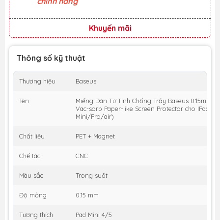
chính hãng
Khuyến mãi
Thông số kỹ thuật
Thương hiệu
Baseus
Tên
Miếng Dán Từ Tính Chống Trầy Baseus 0.15mm Fu
Vac-sorb Paper-like Screen Protector cho IPad (Ip
Mini/Pro/air)
Chất liệu
PET + Magnet
Chế tác
CNC
Màu sắc
Trong suốt
Độ mỏng
0.15 mm
Tương thích
Pad Mini 4/5