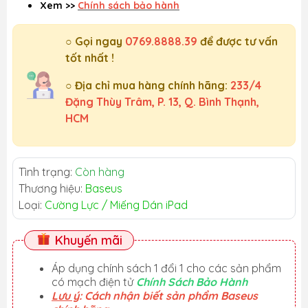
Xem >>
Chính sách bảo hành
○ Gọi ngay
0769.8888.39
để được tư vấn
tốt nhất !
○ Địa chỉ mua hàng chính hãng:
233/4
Đặng Thùy Trâm, P. 13, Q. Bình Thạnh,
HCM
Tình trạng:
Còn hàng
Thương hiệu:
Baseus
Loại:
Cường Lực / Miếng Dán iPad
Khuyến mãi
Áp dụng chính sách 1 đổi 1 cho các sản phẩm
có mạch điện tử
Chính Sách Bảo Hành
Lưu ý
: Cách nhận biết sản phẩm Baseus