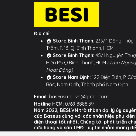
Địa chỉ:
🏠
Store Bình Thạnh
: 233/4 Đặng Thùy
Trâm, P. 13, Q. Bình Thạnh, HCM
🏠
Store Bình Thạnh:
45/1 Nguyễn Thư
Hiền P,5 Q.Bình Thạnh, HCM
(Tạm Ngưng
Hoạt Động)
🏠
Store Nam Định:
122 Điện Biên, P. Cử
Bắc, Nam Định, Thành phố Nam Định
Email:
baseusmall.vn@gmail.com
Hotline HCM:
0769 8888 39
Năm 2022, BESI.VN trở thành đại lý ủy quyề
của Baseus cùng với các nhãn hiệu phụ kiện
điện thoại tốt nhất. Chúng tôi phát triển ch
cửa hàng và sàn TMĐT uy tín nhằm mang đ
trải nghiệm tốt nhất về sản phẩm và dịch vụ