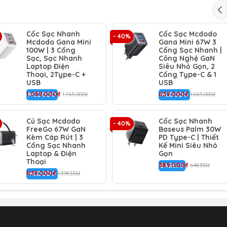
Cốc Sạc Nhanh
Cốc Sạc Mcdodo
g khoảng 30 phút
- 40%
Mcdodo Gana Mini
Gana Mini 67W 3
100W | 3 Cổng
Cổng Sạc Nhanh |
ự động điều chỉnh dòng điện
Sạc, Sạc Nhanh
Công Nghệ GaN
Laptop Điện
Siêu Nhỏ Gọn, 2
Thoại, 2Type-C +
Cổng Type-C & 1
truyền thống kèm máy (từ iPhone 12 trở lên)
USB
USB
1.059.000₫
639.000₫
MCDODO
1.765.000₫
MCDODO
1.065.000₫
à sự lựa chọn hoàn hảo cho người dùng iPhone và các thiết b
 – tất cả trong một thiết bị sạc tiện lợi hàng ngày.
Củ Sạc Mcdodo
Cốc Sạc Nhanh
- 40%
FreeGo 67W GaN
Baseus Palm 30W
Kèm Cáp Rút | 3
PD Type-C | Thiết
Cổng Sạc Nhanh
Kế Mini Siêu Nhỏ
Laptop & Điện
Gọn
Thoại
389.000₫
BASEUS
648.333₫
839.000₫
MCDODO
1.398.333₫