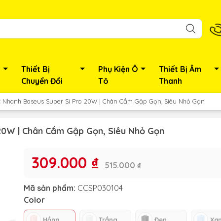
Thiết Bị
Phụ Kiện Ô
Thiết Bị Âm
Chuyển Đổi
Tô
Thanh
c Nhanh Baseus Super Si Pro 20W | Chân Cắm Gập Gọn, Siêu Nhỏ Gọn
20W | Chân Cắm Gập Gọn, Siêu Nhỏ Gọn
309.000 ₫
515.000 ₫
Mã sản phẩm:
CCSP030104
Color
Hồng
Trắng
Đen
Xa