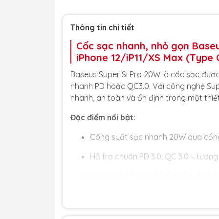
Thông tin chi tiết
Cốc sạc nhanh, nhỏ gọn Base
iPhone 12/iP11/XS Max (Type
Baseus Super Si Pro 20W là cốc sạc được t
nhanh PD hoặc QC3.0. Với công nghệ Su
nhanh, an toàn và ổn định trong một thiế
Đặc điểm nổi bật:
Công suất sạc nhanh 20W qua cổn
Hỗ trợ chuẩn PD 3.0, QC 3.0 – tương 
Công nghệ Super Si giúp tản nhiệt t
Kích thước siêu nhỏ, dễ dàng mang 
Thiết kế sang trọng, hiện đại, hoàn 