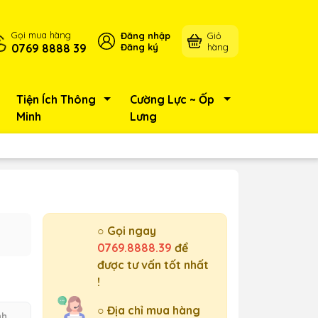
Gọi mua hàng
Đăng nhập
Giỏ
0769 8888 39
Đăng ký
hàng
Tiện Ích Thông
Cường Lực ~ Ốp
Minh
Lưng
○ Gọi ngay
0769.8888.39
để
được tư vấn tốt nhất
!
○ Địa chỉ mua hàng
nh