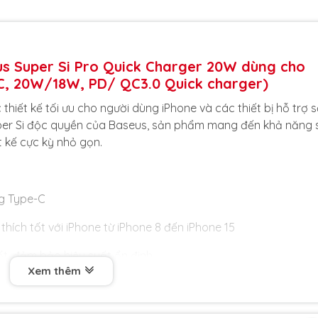
us Super Si Pro Quick Charger 20W dùng cho
 C, 20W/18W, PD/ QC3.0 Quick charger)
hiết kế tối ưu cho người dùng iPhone và các thiết bị hỗ trợ 
per Si độc quyền của Baseus, sản phẩm mang đến khả năng 
t kế cực kỳ nhỏ gọn.
g Type-C
thích tốt với iPhone từ iPhone 8 đến iPhone 15
ốt, đảm bảo hiệu suất ổn định
Xem thêm
theo hoặc sử dụng tại bàn làm việc
thiện cao cấp