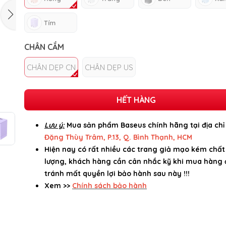
Tím
CHÂN CẮM
CHÂN DẸP CN
CHÂN DẸP US
HẾT HÀNG
Lưu ý:
Mua sản phẩm Baseus chính hãng tại địa ch
Đặng Thùy Trâm, P.13, Q. Bình Thạnh, HCM
Hiện nay có rất nhiều các trang giả mạo kém chất
lượng, khách hàng cần cân nhắc kỹ khi mua hàng 
tránh mất quyền lợi bảo hành sau này !!!
Xem >>
Chính sách bảo hành