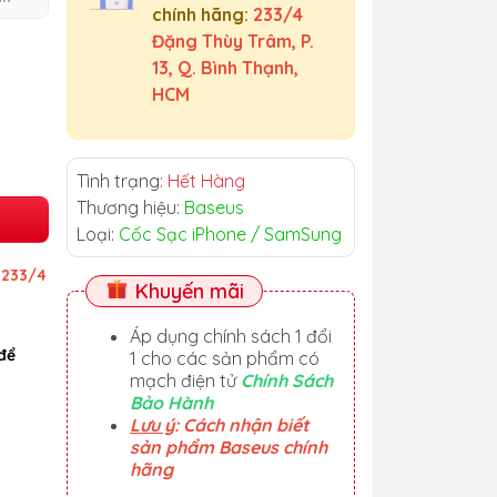
chính hãng:
233/4
Đặng Thùy Trâm, P.
13, Q. Bình Thạnh,
HCM
Tình trạng:
Hết Hàng
Thương hiệu:
Baseus
Loại:
Cốc Sạc iPhone / SamSung
ỉ
233/4
Khuyến mãi
Áp dụng chính sách 1 đổi
để
1 cho các sản phẩm có
mạch điện tử
Chính Sách
Bảo Hành
Lưu ý
: Cách nhận biết
sản phẩm Baseus chính
hãng