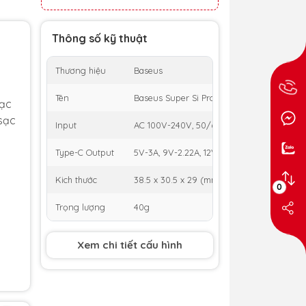
Thông số kỹ thuật
Thương hiệu
Baseus
Tên
Baseus Super Si Pro Quick Charger 20W
sạc
sạc
Input
AC 100V-240V, 50/60Hz, 0.8A
Type-C Output
5V-3A, 9V-2.22A, 12V-1.67A
Kich thước
38.5 x 30.5 x 29 (mm)
0
Trọng lượng
40g
Xem chi tiết cấu hình