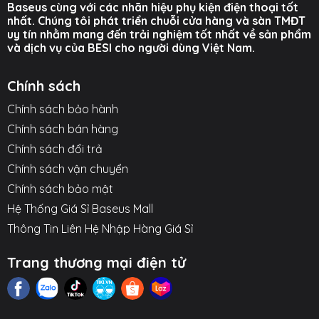
Baseus cùng với các nhãn hiệu phụ kiện điện thoại tốt
○ Thiết kế củ sạc Nano siêu nhỏ gọn, tiện lợi mang
nhất. Chúng tôi phát triển chuỗi cửa hàng và sàn TMĐT
theo.
uy tín nhằm mang đến trải nghiệm tốt nhất về sản phẩm
và dịch vụ của BESI cho người dùng Việt Nam.
Hình ảnh sản phẩm
Chính sách
Chính sách bảo hành
Chính sách bán hàng
Chính sách đổi trả
Chính sách vận chuyển
Chính sách bảo mật
Hệ Thống Giá Sỉ Baseus Mall
Thông Tin Liên Hệ Nhập Hàng Giá Sỉ
Trang thương mại điện tử