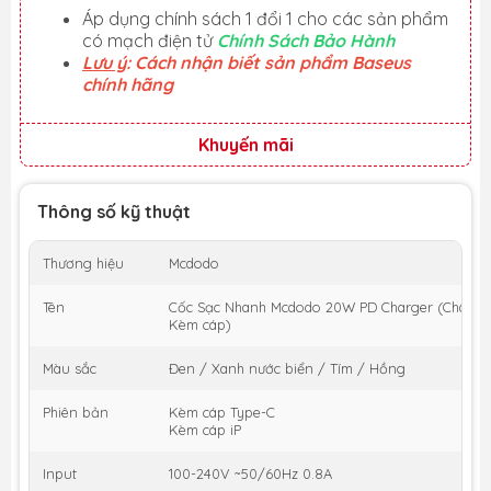
Áp dụng chính sách 1 đổi 1 cho các sản phẩm
có mạch điện tử
Chính Sách Bảo Hành
Lưu ý
: Cách nhận biết sản phẩm Baseus
chính hãng
Khuyến mãi
Thông số kỹ thuật
Thương hiệu
Mcdodo
Tên
Cốc Sạc Nhanh Mcdodo 20W PD Charger (Chân c
Kèm cáp)
Màu sắc
Đen / Xanh nước biển / Tím / Hồng
Phiên bản
Kèm cáp Type-C
Kèm cáp iP
Input
100-240V ~50/60Hz 0.8A