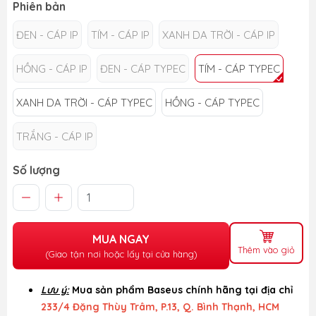
Phiên bản
ĐEN - CÁP IP
TÍM - CÁP IP
XANH DA TRỜI - CÁP IP
HỒNG - CÁP IP
ĐEN - CÁP TYPEC
TÍM - CÁP TYPEC
XANH DA TRỜI - CÁP TYPEC
HỒNG - CÁP TYPEC
TRẮNG - CÁP IP
Số lượng
MUA NGAY
Thêm vào giỏ
(Giao tận nơi hoặc lấy tại cửa hàng)
Lưu ý:
Mua sản phẩm Baseus chính hãng tại địa chỉ
233/4 Đặng Thùy Trâm, P.13, Q. Bình Thạnh, HCM