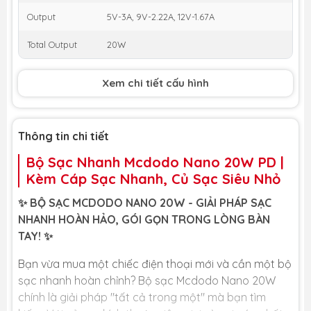
Output
5V-3A, 9V-2.22A, 12V-1.67A
Total Output
20W
Xem chi tiết cấu hình
Thông tin chi tiết
Bộ Sạc Nhanh Mcdodo Nano 20W PD |
Kèm Cáp Sạc Nhanh, Củ Sạc Siêu Nhỏ
✨ BỘ SẠC MCDODO NANO 20W - GIẢI PHÁP SẠC
NHANH HOÀN HẢO, GÓI GỌN TRONG LÒNG BÀN
TAY! ✨
Bạn vừa mua một chiếc điện thoại mới và cần một bộ
sạc nhanh hoàn chỉnh? Bộ sạc Mcdodo Nano 20W
chính là giải pháp "tất cả trong một" mà bạn tìm