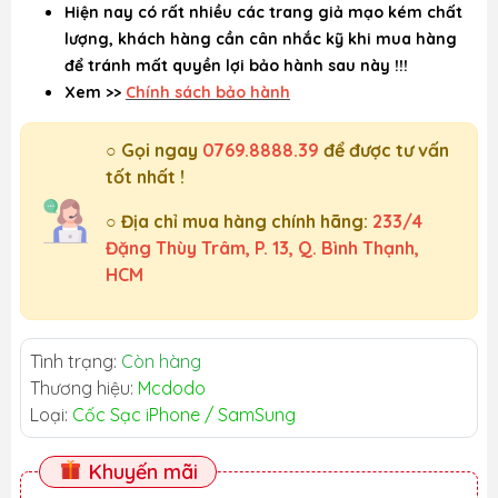
Hiện nay có rất nhiều các trang giả mạo kém chất
lượng, khách hàng cần cân nhắc kỹ khi mua hàng
để tránh mất quyền lợi bảo hành sau này !!!
Xem >>
Chính sách bảo hành
○ Gọi ngay
0769.8888.39
để được tư vấn
tốt nhất !
○ Địa chỉ mua hàng chính hãng:
233/4
Đặng Thùy Trâm, P. 13, Q. Bình Thạnh,
HCM
Tình trạng:
Còn hàng
Thương hiệu:
Mcdodo
Loại:
Cốc Sạc iPhone / SamSung
Khuyến mãi