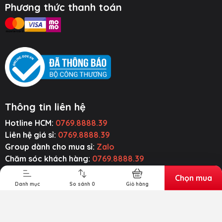
Phương thức thanh toán
Thông tin liên hệ
Hotline HCM:
0769.8888.39
ụ Kiện Ô Tô
Thiết Bị Âm
Tiện Ích Thông
Cường Lực ~
Thanh
Minh
Ốp Lưng
Liên hệ giá sỉ:
0769.8888.39
Group dành cho mua sỉ:
Zalo
Chăm sóc khách hàng:
0769.8888.39
Email liên hệ:
baseusmall.vn@gmail.com
Chọn mua
Zalo:
0769.8888.39
Danh mục
So sánh
0
Giỏ hàng