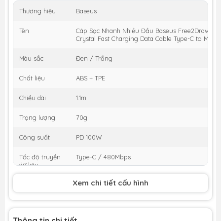
Thương hiệu
Baseus
Tên
Cáp Sạc Nhanh Nhiều Đầu Baseus Free2Draw Ret
Crystal Fast Charging Data Cable Type-C to M+L
Màu sắc
Đen / Trắng
Chất liệu
ABS + TPE
Chiều dài
1.1m
Trọng lượng
70g
Công suất
PD 100W
Tốc độ truyền
Type-C / 480Mbps
dữ liệu
Xem chi tiết cấu hình
Input
Type-C
Output
Micro + iP + Type-C
Thông tin chi tiết