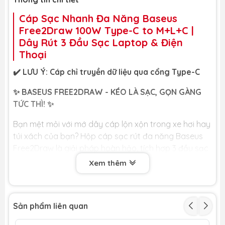
Cáp Sạc Nhanh Đa Năng Baseus
Free2Draw 100W Type-C to M+L+C |
Dây Rút 3 Đầu Sạc Laptop & Điện
Thoại
✔️ LƯU Ý: Cáp chỉ truyền dữ liệu qua cổng Type-C
✨ BASEUS FREE2DRAW - KÉO LÀ SẠC, GỌN GÀNG
TỨC THÌ! ✨
Bạn mệt mỏi với mớ dây cáp lộn xộn trong xe hơi hay
túi xách của bạn? Hộp cáp sạc rút đa năng Baseus
Free2Draw là giải pháp hoàn hảo, tích hợp 3 đầu sạc
phổ biến nhất trong một thiết kế hộp rút tự động
Xem thêm
thông minh và sang trọng, sẵn sàng nạp năng lượng
cho mọi thiết bị của bạn.
🏆 LỢI ÍCH CỐT LÕI DÀNH CHO BẠN 🏆
Sản phẩm liên quan
📏 Thiết Kế Hộp Rút Gọn Thông Minh: Đây là tính năng