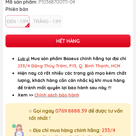
Mã sản phẩm:
P10368700111-04
Phiên bản
ĐEN - 1.1M
TRẮNG - 1.1M
HẾT HÀNG
Lưu ý:
Mua sản phẩm Baseus chính hãng tại địa chỉ
233/4 Đặng Thùy Trâm, P.13, Q. Bình Thạnh, HCM
Hiện nay có rất nhiều các trang giả mạo kém chất
lượng, khách hàng cần cân nhắc kỹ khi mua hàng
để tránh mất quyền lợi bảo hành sau này !!!
Xem >>
Chính sách bảo hành
○ Gọi ngay
0769.8888.39
để được tư vấn
tốt nhất !
○ Địa chỉ mua hàng chính hãng:
233/4