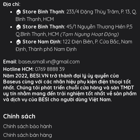
bên trong mà còn mang lại vẻ ngoài hiện đại và cao
Địa chỉ:
cấp, tạo điểm nhấn sang trọng cho không gian của
🏠
Store Bình Thạnh
: 233/4 Đặng Thùy Trâm, P. 13, Q.
bạn.
Bình Thạnh, HCM
🏠
Store Bình Thạnh:
45/1 Nguyễn Thượng Hiền P,5
⚙️ TÍNH NĂNG NỔI BẬT ⚙️
Q.Bình Thạnh, HCM
(Tạm Ngưng Hoạt Động)
🏠
Store Nam Định:
122 Điện Biên, P. Cửa Bắc, Nam
○ Thiết kế hộp rút tự động, chống rối tuyệt đối.
Định, Thành phố Nam Định
○ Tính năng 3 trong 1 với 3 đầu cắm: Micro USB, Ln, và
Email:
baseusmall.vn@gmail.com
Type-C.
Hotline HCM:
0769 8888 39
○ Hỗ trợ sạc nhanh công suất cao cho laptop và điện
Năm 2022, BESI.VN trở thành đại lý ủy quyền của
Baseus cùng với các nhãn hiệu phụ kiện điện thoại tốt
thoại.
nhất. Chúng tôi phát triển chuỗi cửa hàng và sàn TMĐT
uy tín nhằm mang đến trải nghiệm tốt nhất về sản phẩm
○ Thiết kế trong suốt độc đáo và hiện đại.
và dịch vụ của BESI cho người dùng Việt Nam.
Hình ảnh sản phẩm
Chính sách
Chính sách bảo hành
Chính sách bán hàng