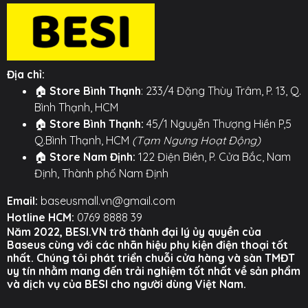
cong, đảm bảo độ bền cao.
🛡️ Lõi Dày, Sạc An Toàn & Mát Mẻ: Với 7 lõi dây đồng
dày bên trong, cáp đảm bảo truyền tải dòng điện lớn
Địa chỉ:
một cách ổn định, chống quá nhiệt và bảo vệ an toàn
🏠
Store Bình Thạnh
: 233/4 Đặng Thùy Trâm, P. 13, Q.
tối đa cho các thiết bị của bạn trong quá trình sạc.
Bình Thạnh, HCM
⚙️ TÍNH NĂNG NỔI BẬT ⚙️
🏠
Store Bình Thạnh:
45/1 Nguyễn Thượng Hiền P,5
Q.Bình Thạnh, HCM
(Tạm Ngưng Hoạt Động)
○ Thiết kế 1 ra 2 cổng Type-C, sạc đồng thời 2 thiết bị.
🏠
Store Nam Định:
122 Điện Biên, P. Cửa Bắc, Nam
Định, Thành phố Nam Định
○ Hỗ trợ sạc nhanh công suất cao cho laptop và điện
thoại.
Email:
baseusmall.vn@gmail.com
Hotline HCM:
0769 8888 39
○ Chip BPS thông minh tự động phân bổ dòng điện.
Năm 2022, BESI.VN trở thành đại lý ủy quyền của
Baseus cùng với các nhãn hiệu phụ kiện điện thoại tốt
○ Vỏ TPE mềm dẻo, bền bỉ và chống rối.
nhất. Chúng tôi phát triển chuỗi cửa hàng và sàn TMĐT
uy tín nhằm mang đến trải nghiệm tốt nhất về sản phẩm
Hình ảnh sản phẩm
và dịch vụ của BESI cho người dùng Việt Nam.