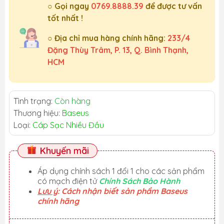
○ Gọi ngay
0769.8888.39
để được tư vấn
tốt nhất !
○ Địa chỉ mua hàng chính hãng:
233/4
Đặng Thùy Trâm, P. 13, Q. Bình Thạnh,
HCM
Tình trạng:
Còn hàng
Thương hiệu:
Baseus
Loại:
Cáp Sạc Nhiều Đầu
Khuyến mãi
Áp dụng chính sách 1 đổi 1 cho các sản phẩm
có mạch điện tử
Chính Sách Bảo Hành
Lưu ý
: Cách nhận biết sản phẩm Baseus
chính hãng