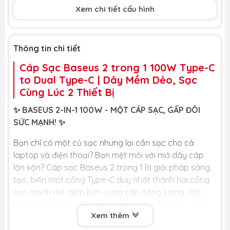
Xem chi tiết cấu hình
Thông tin chi tiết
Cáp Sạc Baseus 2 trong 1 100W Type-C
to Dual Type-C | Dây Mềm Dẻo, Sạc
Cùng Lúc 2 Thiết Bị
✨ BASEUS 2-IN-1 100W - MỘT CÁP SẠC, GẤP ĐÔI
SỨC MẠNH! ✨
Bạn chỉ có một củ sạc nhưng lại cần sạc cho cả
laptop và điện thoại? Bạn mệt mỏi với mớ dây cáp
lộn xộn? Cáp sạc Baseus 2 trong 1 là giải pháp sáng
tạo, biến một cổng Type-C duy nhất thành hai cổng
sạc mạnh mẽ, giúp bạn cung cấp năng lượng cho
toàn bộ hệ sinh thái công nghệ của mình một cách
Xem thêm
gọn gàng.