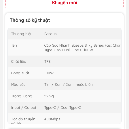
Khuyến mãi
Thông số kỹ thuật
Thương hiệu
Baseus
Tên
Cáp Sạc Nhanh Baseus Silky Series Fast Charging
Type-C to Dual Type-C 100W
Chất liệu
TPE
Công suất
100W
Màu sắc
Tím / Đen / Xanh nước biển
Trọng lượng
52.9g
Input / Output
Type-C / Dual Type-C
Tốc độ truyền
480Mbps
dữ liệu