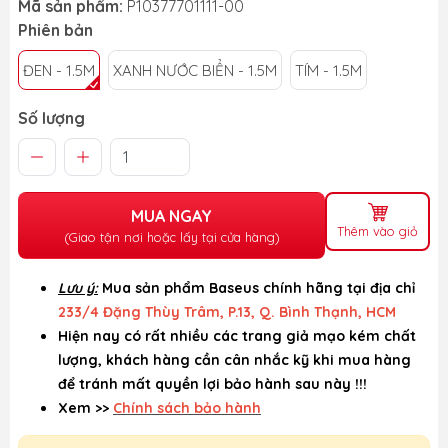
Mã sản phẩm:
P10377701111-00
Phiên bản
ĐEN - 1.5M
XANH NƯỚC BIỂN - 1.5M
TÍM - 1.5M
Số lượng
MUA NGAY
Thêm vào giỏ
(Giao tận nơi hoặc lấy tại cửa hàng)
Lưu ý:
Mua sản phẩm Baseus chính hãng tại địa chỉ
233/4 Đặng Thùy Trâm, P.13, Q. Bình Thạnh, HCM
Hiện nay có rất nhiều các trang giả mạo kém chất
lượng, khách hàng cần cân nhắc kỹ khi mua hàng
để tránh mất quyền lợi bảo hành sau này !!!
Xem >>
Chính sách bảo hành