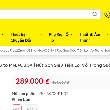
Thiết Bị
Phụ Kiện Ô
Thiết Bị Âm
Chuyển Đổi
Tô
Thanh
 Baseus Free2Draw USB to M+L+C 3.5A | Rút Gọn Siêu Tiện Lợi Vỏ Trong Suố
 to M+L+C 3.5A | Rút Gọn Siêu Tiện Lợi Vỏ Trong Suố
289.000 ₫
481.667 ₫
Mã sản phẩm:
P10368700111-02
Phiên bản
ĐEN
TRẮNG