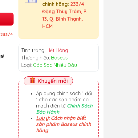
chính hãng:
233/4
Đặng Thùy Trâm, P.
13, Q. Bình Thạnh,
HCM
ỉ
233/4
Tình trạng:
Hết Hàng
để
Thương hiệu:
Baseus
Loại:
Cáp Sạc Nhiều Đầu
Khuyến mãi
Áp dụng chính sách 1 đổi
1 cho các sản phẩm có
mạch điện tử
Chính Sách
Bảo Hành
Lưu ý
: Cách nhận biết
sản phẩm Baseus chính
hãng