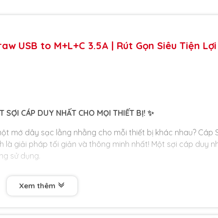
raw USB to M+L+C 3.5A | Rút Gọn Siêu Tiện Lợi
 SỢI CÁP DUY NHẤT CHO MỌI THIẾT BỊ! ✨
một mớ dây sạc lằng nhằng cho mỗi thiết bị khác nhau? Cáp 
 là giải pháp tối giản và thông minh nhất! Một sợi cáp duy n
àng sử dụng.
Xem thêm
I THIẾT BỊ: Không còn phải tìm đúng dây cho đúng máy! Sợ
ến nhất: Micro USB, Ln, và Type-C. Bạn có thể sạc cho gần nh