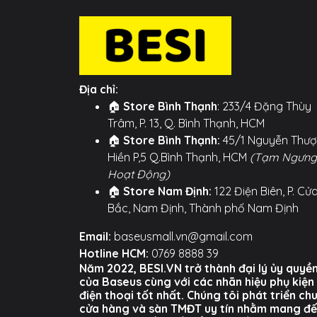
○ Đầu ra: 3 cổng (Micro USB + Ln + Type-C
○ Cơ chế hoạt động: Kéo để mở rộng, có t
○ Chiều dài tối đa: 1.1m.
○ Dòng sạc: Tổng dòng tối đa 3.5A (Lưu ý: 
Địa chỉ:
🏠
Store Bình Thạnh
: 233/4 Đặng Thùy
○ Chất liệu: Vỏ PC trong suốt, dây TPE bọ
Trâm, P. 13, Q. Bình Thạnh, HCM
Hình ảnh sản phẩm
🏠
Store Bình Thạnh:
45/1 Nguyễn Thư
Hiền P,5 Q.Bình Thạnh, HCM
(Tạm Ngưng
Hoạt Động)
🏠
Store Nam Định:
122 Điện Biên, P. Cử
Bắc, Nam Định, Thành phố Nam Định
Email:
baseusmall.vn@gmail.com
Hotline HCM:
0769 8888 39
Năm 2022, BESI.VN trở thành đại lý ủy quyề
của Baseus cùng với các nhãn hiệu phụ kiện
điện thoại tốt nhất. Chúng tôi phát triển ch
cửa hàng và sàn TMĐT uy tín nhằm mang đ