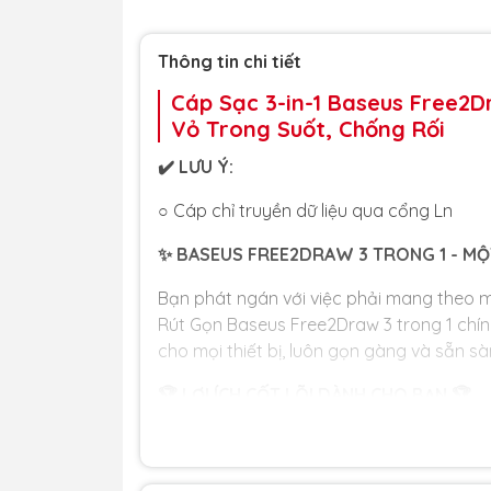
Thông tin chi tiết
Cáp Sạc 3-in-1 Baseus Free2D
Vỏ Trong Suốt, Chống Rối
✔️ LƯU Ý:
○ Cáp chỉ truyền dữ liệu qua cổng Ln
✨ BASEUS FREE2DRAW 3 TRONG 1 - MỘT
Bạn phát ngán với việc phải mang theo 
Rút Gọn Baseus Free2Draw 3 trong 1 chính
cho mọi thiết bị, luôn gọn gàng và sẵn s
🏆 LỢI ÍCH CỐT LÕI DÀNH CHO BẠN 🏆
🌍 MỘT CÁP CHO TẤT CẢ - TƯƠNG THÍCH MỌ
cáp này được trang bị cả 3 đầu ra phổ bi