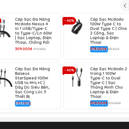
ạc dự phòng... trên thị trường chỉ với một sợi cáp duy nhất.
NG TỨC THÌ: Cơ chế "Free2Draw" cải tiến cho phép bạn ké
ể kéo chỉ từ một phía. Đặc biệt, cáp có 4 nấc điều chỉnh độ 
Cáp Sạc Đa Năng
Cáp Sạc Mcdodo
- 40%
Mcdodo Nexus 4
100W Type C to
g cách sạc hoàn hảo và giữ cho không gian xe hơi hay bàn là
in 1 USB/Type-C
Dual Type C | Chia
to Type-C/Ln 60W
2 Cổng, Sạc
| Sạc Laptop, Điện
Laptop & Điện
Thoại, Chống Rối
Thoại
 điểm nhấn công nghệ độc đáo với thiết kế hộp dây trong s
309.000₫
379.000₫
515.000₫
MCDODO
631.667₫
u bánh răng turbo kép tinh xảo bên trong. Một phụ kiện vừa t
iện lên đến 3.5A và lõi đồng nguyên chất được gia cố, cáp
Cáp Sạc Đa Năng
Cáp Sạc Mcdodo 2
- 40%
Baseus
trong 1 100W
tốc độ nhanh và dòng điện ổn định, đảm bảo an toàn cho thiết
StarSpeed 100W
Type-C to Dual
USB to M+L+C |
Type-C | Sạc
Dây Dù Siêu Bền,
Thông Minh Cho
Sạc Cùng Lúc 3
Laptop & Điện
Thiết Bị
Thoại
Hết Hàng
309.000₫
BASEUS
MCDODO
515.000₫
gọn, chống rối.