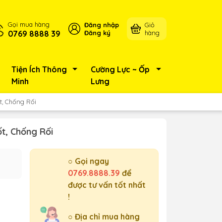
Gọi mua hàng
Đăng nhập
Giỏ
0769 8888 39
Đăng ký
hàng
Tiện Ích Thông
Cường Lực ~ Ốp
Minh
Lưng
t, Chống Rối
t, Chống Rối
○ Gọi ngay
0769.8888.39
để
được tư vấn tốt nhất
!
○ Địa chỉ mua hàng