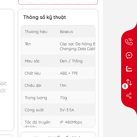
Thông số kỹ thuật
Thương hiệu
Baseus
Tên
Cáp sạc Đa Năng Baseus Free2Draw Retrac
Charging Data Cable USB to M+L+C 3.5A
Màu sắc
Đen / Trắng
Chất liệu
ABS + TPE
Sạc
Chiều dài
1.1m
0
hất
Trọng lượng
70g
Công suất
5V-3.5A
i
Tốc độ truyền
iP: 480Mbps
dữ liệu
ư