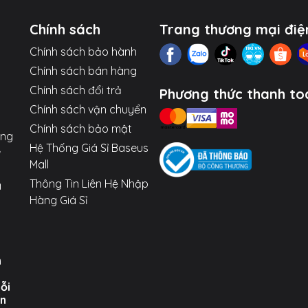
).
hể kéo từ một phía, có 4 mức khóa chiều dài.
Chính sách
Trang thương mại điệ
Chính sách bảo hành
Chính sách bán hàng
Chỉ cổng Ln hỗ trợ truyền dữ liệu).
Chính sách đổi trả
Phương thức thanh to
Chính sách vận chuyển
c dù bền bỉ.
Chính sách bảo mật
ợng
Hệ Thống Giá Sỉ Baseus
Mall
Thông Tin Liên Hệ Nhập
a
Hàng Giá Sỉ
n
uỗi
ến