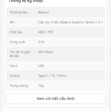
Thông số kỹ thuật
Thương hiệu
Baseus
Tên
Cáp sạc 3 đầu Baseus Superior Series 3 in 1
Chất liệu
ABS + TPE
Công suất
3.5A
Tốc độ truyền
480 Mbps
dữ liệu
Input
UBS
Output
Type-C / iP / Micro
Trọng lượng
76g
Chiều dài
150 (cm)
Xem chi tiết cấu hình