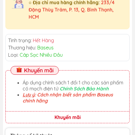
○ Địa chỉ mua hàng chính hãng:
233/4
Đặng Thùy Trâm, P. 13, Q. Bình Thạnh,
HCM
Tình trạng:
Hết Hàng
Thương hiệu:
Baseus
Loại:
Cáp Sạc Nhiều Đầu
Khuyến mãi
Áp dụng chính sách 1 đổi 1 cho các sản phẩm
có mạch điện tử
Chính Sách Bảo Hành
Lưu ý
: Cách nhận biết sản phẩm Baseus
chính hãng
Khuyến mãi