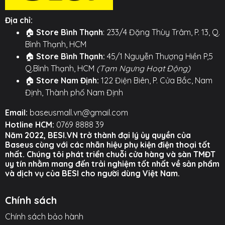
Chỉ có cổng Ln hỗ trợ truyền dữ liệu với máy tính (tốc
Địa chỉ:
độ 480Mbps).
🏠
Store Bình Thạnh
: 233/4 Đặng Thùy Trâm, P. 13, Q.
Cổng Micro USB và Type-C chỉ có chức năng sạc.
Bình Thạnh, HCM
🏠
Store Bình Thạnh:
45/1 Nguyễn Thượng Hiền P,5
⚙️ TÍNH NĂNG NỔI BẬT ⚙️
Q.Bình Thạnh, HCM
(Tạm Ngưng Hoạt Động)
🏠
Store Nam Định:
122 Điện Biên, P. Cửa Bắc, Nam
○ Thương hiệu: Baseus
Định, Thành phố Nam Định
○ Thiết kế 3 trong 1 đa năng: Tích hợp 3 đầu sạc Micro
Email:
baseusmall.vn@gmail.com
USB, Ln, và Type-C trong cùng một sợi cáp.
Hotline HCM:
0769 8888 39
○ Cấu trúc siêu bền: Vỏ TPE dày và khớp nối SR được
Năm 2022, BESI.VN trở thành đại lý ủy quyền của
Baseus cùng với các nhãn hiệu phụ kiện điện thoại tốt
gia cố giúp chống đứt gãy hiệu quả.
nhất. Chúng tôi phát triển chuỗi cửa hàng và sàn TMĐT
uy tín nhằm mang đến trải nghiệm tốt nhất về sản phẩm
○ Sạc nhiều thiết bị cùng lúc: Hỗ trợ sạc đồng thời 3
và dịch vụ của BESI cho người dùng Việt Nam.
máy với tổng dòng điện lên đến 3.5A.
○ Hỗ trợ truyền dữ liệu (cổng Ln): Cho phép sao chép
Chính sách
ảnh, nhạc, video từ điện thoại vào máy tính.
Chính sách bảo hành