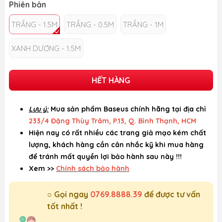
Phiên bản
TRẮNG - 1.5M
TRẮNG - 0.5M
TRẮNG - 1M
XANH DƯƠNG - 1.5M
HẾT HÀNG
Lưu ý:
Mua sản phẩm Baseus chính hãng tại địa chỉ
233/4 Đặng Thùy Trâm, P.13, Q. Bình Thạnh, HCM
Hiện nay có rất nhiều các trang giả mạo kém chất
lượng, khách hàng cần cân nhắc kỹ khi mua hàng
để tránh mất quyền lợi bảo hành sau này !!!
Xem >>
Chính sách bảo hành
○ Gọi ngay
0769.8888.39
để được tư vấn
tốt nhất !