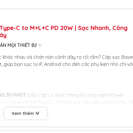
Type-C to M+L+C PD 20W | Sạc Nhanh, Công
Máy
ÂN MỌI THIẾT BỊ!
✨
sạc khác nhau và chán nản cảnh dây rợ rối rắm? Cáp sạc Base
t, giúp bạn sạc từ iP, Android cho đến các phụ kiện nhỏ chỉ vớ
G 30 PHÚT:
Đầu cáp Ln được trang bị công nghệ Power
p với củ sạc nhanh Type-C, nó giúp sạc đầy năng lượng cho c
iệm đáng kể thời gian chờ đợi của bạn.
Xem thêm
Sở hữu 3 đầu ra phổ biến nhất: Micro USB, Ln và Type-C. Bạn
nh bảng và sạc dự phòng mà không cần phải mang theo 3 sợi 