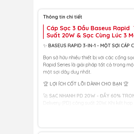
Thông tin chi tiết
Cáp Sạc 3 Đầu Baseus Rapid 
Suất 20W & Sạc Cùng Lúc 3 
✨
BASEUS RAPID 3-IN-1 - MỘT SỢI CÁP C
Bạn sở hữu nhiều thiết bị với các cổng 
Rapid Series là giải pháp tất cả trong mộ
một sợi dây duy nhất.
🏆
LỢI ÍCH CỐT LÕI DÀNH CHO BẠN
🏆
🚀
SẠC NHANH PD 20W - ĐẦY 60% TRON
Delivery (PD) công suất 20W. Khi kết hợ
dòng iP12, iP13 một cách thần tốc, tiết k
khớp
3 TRONG 1 - SẠC CÙNG LÚC 3 MÁY:
thể sạc cùng lúc cho điện thoại, máy tí