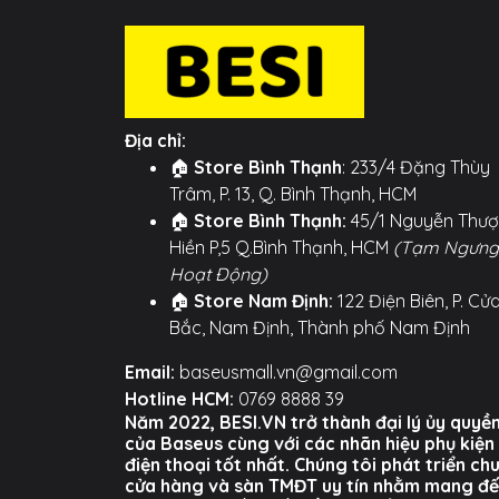
Micro USB: Hỗ trợ sạc cho Andr
⚡
Tương thích cao:
Sử dụng tốt cho hầu hết
📏
Độ dài tiêu chuẩn:
Dây dài 1.5m giúp b
ổ điện.
Địa chỉ:
🏠
Store Bình Thạnh
: 233/4 Đặng Thùy
Hình ảnh sản phẩm
Trâm, P. 13, Q. Bình Thạnh, HCM
🏠
Store Bình Thạnh:
45/1 Nguyễn Thư
Hiền P,5 Q.Bình Thạnh, HCM
(Tạm Ngưng
Hoạt Động)
🏠
Store Nam Định:
122 Điện Biên, P. Cử
Bắc, Nam Định, Thành phố Nam Định
Email:
baseusmall.vn@gmail.com
Hotline HCM:
0769 8888 39
Năm 2022, BESI.VN trở thành đại lý ủy quyề
của Baseus cùng với các nhãn hiệu phụ kiện
điện thoại tốt nhất. Chúng tôi phát triển ch
cửa hàng và sàn TMĐT uy tín nhằm mang đ