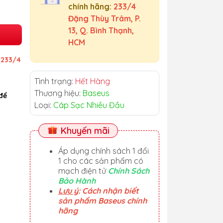
chính hãng:
233/4
Đặng Thùy Trâm, P.
13, Q. Bình Thạnh,
HCM
ỉ
233/4
Tình trạng:
Hết Hàng
Thương hiệu:
Baseus
để
Loại:
Cáp Sạc Nhiều Đầu
Khuyến mãi
Áp dụng chính sách 1 đổi
1 cho các sản phẩm có
mạch điện tử
Chính Sách
Bảo Hành
Lưu ý
: Cách nhận biết
sản phẩm Baseus chính
hãng