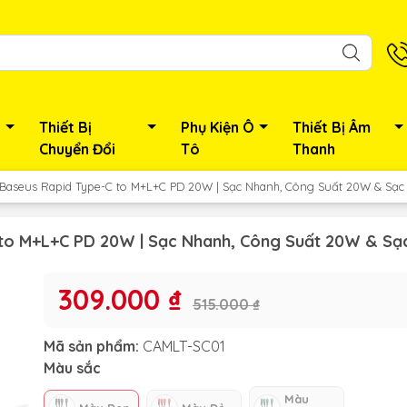
Thiết Bị
Phụ Kiện Ô
Thiết Bị Âm
Chuyển Đổi
Tô
Thanh
Baseus Rapid Type-C to M+L+C PD 20W | Sạc Nhanh, Công Suất 20W & Sạc
to M+L+C PD 20W | Sạc Nhanh, Công Suất 20W & Sạ
309.000 ₫
515.000 ₫
Mã sản phẩm:
CAMLT-SC01
Màu sắc
Màu