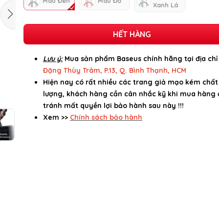
Màu Đen
Màu Đỏ
Xanh Lá
HẾT HÀNG
Lưu ý:
Mua sản phẩm Baseus chính hãng tại địa ch
Đặng Thùy Trâm, P.13, Q. Bình Thạnh, HCM
Hiện nay có rất nhiều các trang giả mạo kém chất
lượng, khách hàng cần cân nhắc kỹ khi mua hàng 
tránh mất quyền lợi bảo hành sau này !!!
Xem >>
Chính sách bảo hành