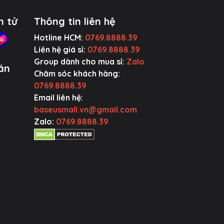
n tử
Thông tin liên hệ
..
Hotline HCM:
0769.8888.39
 xa
Liên hệ giá sỉ:
0769.8888.39
Group dành cho mua sỉ:
Zalo
án
Chăm sóc khách hàng:
0769.8888.39
Email liên hệ:
baseusmall.vn@gmail.com
Zalo:
0769.8888.39