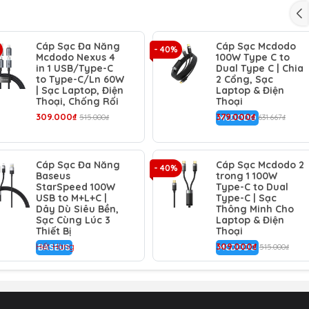
 hơi hoặc đi du lịch nhóm.
OÀN:
Mỗi đầu sạc đều được tích hợp chip nhận diện thông min
Cáp Sạc Đa Năng
Cáp Sạc Mcdodo
 từng loại thiết bị. Điều này giúp sạc nhanh nhưng vẫn đảm 
- 40%
Mcdodo Nexus 4
100W Type C to
n.
in 1 USB/Type-C
Dual Type C | Chia
to Type-C/Ln 60W
2 Cổng, Sạc
| Sạc Laptop, Điện
Laptop & Điện
p được bện nylon dù mật độ cao cực kỳ chắc chắn, chống r
Thoại, Chống Rối
Thoại
p được gia cố bằng hợp kim nhôm, khắc phục hoàn toàn điể
309.000₫
379.000₫
515.000₫
MCDODO
631.667₫
ây rẻ tiền.
Cáp Sạc Đa Năng
Cáp Sạc Mcdodo 2
- 40%
Baseus
trong 1 100W
StarSpeed 100W
Type-C to Dual
USB to M+L+C |
Type-C | Sạc
c hoặc pin dự phòng cổng Type-C).
Dây Dù Siêu Bền,
Thông Minh Cho
Sạc Cùng Lúc 3
Laptop & Điện
Thiết Bị
Thoại
Hết Hàng
309.000₫
BASEUS
MCDODO
515.000₫
/ 18W.
ng Android đời mới.