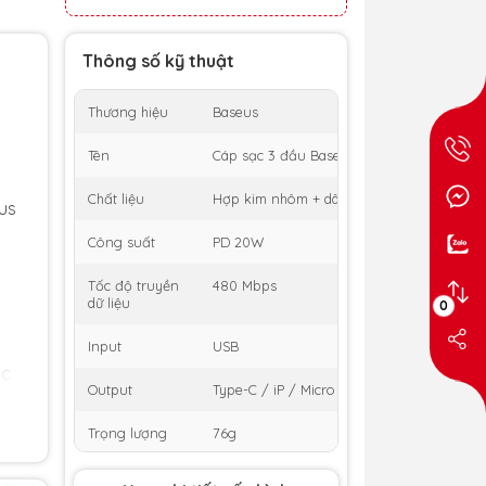
Thông số kỹ thuật
Thương hiệu
Baseus
Tên
Cáp sạc 3 đầu Baseus Rapid Series 3-in-1
Chất liệu
Hợp kim nhôm + dây dù
us
i
Công suất
PD 20W
Tốc độ truyền
480 Mbps
dữ liệu
0
Input
USB
ác
Output
Type-C / iP / Micro USB
Trọng lượng
76g
 có
dây
Chiều dài
150 cm