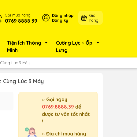
Gọi mua hàng
Đăng nhập
Giỏ
0769 8888 39
Đăng ký
hàng
Tiện Ích Thông
Cường Lực ~ Ốp
Minh
Lưng
 Cùng Lúc 3 Máy
c Cùng Lúc 3 Máy
○ Gọi ngay
0769.8888.39
để
được tư vấn tốt nhất
!
○ Địa chỉ mua hàng