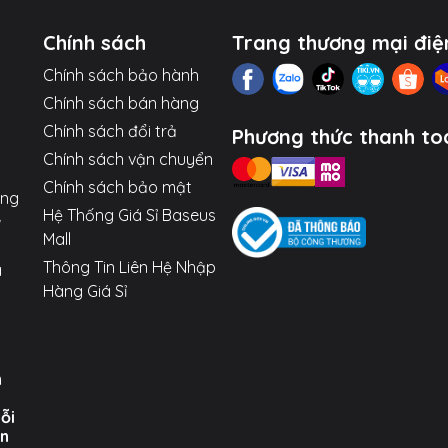
oid đời cũ, loa, sạc dự phòng, quạt cầm tay.
Chính sách
Trang thương mại điệ
 các thiết bị từ iP (iP11, iP12...) đến Samsung, Xiaomi, Huawei..
Chính sách bảo hành
ạn thoải mái sử dụng điện thoại khi đang sạc ở khoảng cách
Chính sách bán hàng
Chính sách đổi trả
Phương thức thanh to
Chính sách vận chuyển
Chính sách bảo mật
ợng
Hệ Thống Giá Sỉ Baseus
Mall
Thông Tin Liên Hệ Nhập
a
Hàng Giá Sỉ
n
uỗi
ến