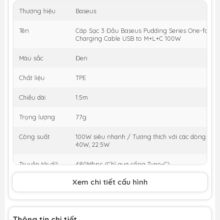
Thương hiệu
Baseus
Tên
Cáp Sạc 3 Đầu Baseus Pudding Series One-for-th
Charging Cable USB to M+L+C 100W
Màu sắc
Đen
Chất liệu
TPE
Chiều dài
1.5m
Trọng lượng
77g
Công suất
100W siêu nhanh / Tương thích với các dòng thiết
40W, 22.5W
Truyền tải dữ
480Mbps (Chỉ qua cổng Type-C)
liệu
Xem chi tiết cấu hình
Input / Output
USB / Type-C, iP, Micro
Thông tin chi tiết