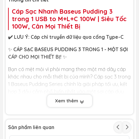
Cáp Sạc Nhanh Baseus Pudding 3
trong 1 USB to M+L+C 100W | Siêu Tốc
100W, Cân Mọi Thiết Bị
✔️ LƯU Ý: Cáp chỉ truyền dữ liệu qua cổng Type-C
✨
CÁP SẠC BASEUS PUDDING 3 TRONG 1 - MỘT SỢI
CÁP CHO MỌI THIẾT BỊ!
✨
Bạn có mệt mỏi vì phải mang theo một mớ dây cáp
khác nhau cho mỗi thiết bị của mình? Cáp sạc 3 trong
1 Baseus Pudding Series chính là giải pháp tối ưu, kết
hợp 3 đầu cắm phổ biến nhất vào một sợi cáp duy
nhất, với sức mạnh sạc siêu nhanh lên đến 100W.
Xem thêm
🏆
LỢI ÍCH CỐT LÕI DÀNH CHO BẠN
🏆
🔌
THIẾT KẾ 3 TRONG 1 SIÊU TIỆN LỢI:
Đây là
Sản phẩm liên quan
sợi cáp duy nhất bạn cần mang theo. Sản phẩm
được tích hợp 3 đầu cắm phổ biến nhất hiện