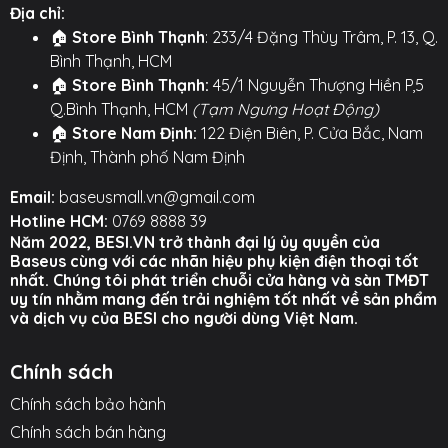
Địa chỉ:
💪
SIÊU BỀN BỈ & CHỐNG RỐI:
Cáp được làm từ
🏠
Store Bình Thạnh
: 233/4 Đặng Thùy Trâm, P. 13, Q.
vật liệu TPE dẻo dai, mềm mại, giúp chống rối
Bình Thạnh, HCM
một cách hiệu quả. Phần cổ cáp được gia cố
🏠
Store Bình Thạnh:
45/1 Nguyễn Thượng Hiền P,5
một cách chắc chắn, đã vượt qua hơn 10,000
Q.Bình Thạnh, HCM
(Tạm Ngưng Hoạt Động)
lần thử nghiệm uốn cong, đảm bảo độ bền vượt
🏠
Store Nam Định:
122 Điện Biên, P. Cửa Bắc, Nam
trội so với các loại cáp thông thường.
Định, Thành phố Nam Định
⚙️
TÍNH NĂNG NỔI BẬT
⚙️
Email:
baseusmall.vn@gmail.com
Hotline HCM:
0769 8888 39
Thiết kế 3 trong 1:
Gồm 3 đầu ra là Type-C, Ln,
Năm 2022, BESI.VN trở thành đại lý ủy quyền của
và Micro USB.
Baseus cùng với các nhãn hiệu phụ kiện điện thoại tốt
nhất. Chúng tôi phát triển chuỗi cửa hàng và sàn TMĐT
Hỗ trợ sạc siêu nhanh 100W:
Thông qua cổng
uy tín nhằm mang đến trải nghiệm tốt nhất về sản phẩm
và dịch vụ của BESI cho người dùng Việt Nam.
Type-C cho các dòng máy có tương thích.
Hỗ trợ sạc nhanh đa nền tảng:
Tương thích sạc
Chính sách
nhanh cho iP, Huawei, Samsung, Xiaomi...
Chính sách bảo hành
Có thể sạc 3 thiết bị cùng một lúc
(ở tốc độ
Chính sách bán hàng
sạc thường).