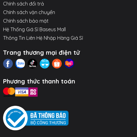
Chính sách đổi trả
Vật liệu TPE cao cấp:
Giúp cáp mềm dẻo,
Chính sách vận chuyển
chống rối và bền bỉ.
Chính sách bảo mật
Hệ Thống Giá Sỉ Baseus Mall
Lõi đồng 6 sợi:
Giúp đảm bảo khả năng truyền
Thông Tin Liên Hệ Nhập Hàng Giá Sỉ
tải điện ổn định và an toàn.
Đầu vào là cổng USB:
Tương thích với hầu hết
Trang thương mại điện tử
các loại củ sạc và pin sạc dự phòng.
Hình ảnh sản phẩm
Phương thức thanh toán