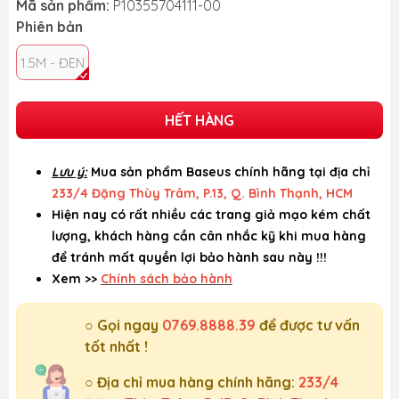
Mã sản phẩm:
P10355704111-00
Phiên bản
1.5M - ĐEN
HẾT HÀNG
Lưu ý:
Mua sản phẩm Baseus chính hãng tại địa chỉ
233/4 Đặng Thùy Trâm, P.13, Q. Bình Thạnh, HCM
Hiện nay có rất nhiều các trang giả mạo kém chất
lượng, khách hàng cần cân nhắc kỹ khi mua hàng
để tránh mất quyền lợi bảo hành sau này !!!
Xem >>
Chính sách bảo hành
○ Gọi ngay
0769.8888.39
để được tư vấn
tốt nhất !
○ Địa chỉ mua hàng chính hãng:
233/4