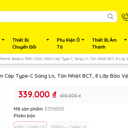
Thiết Bị
Phụ Kiện Ô
Thiết Bị Âm
Chuyển Đổi
Tô
Thanh
Nhanh Baseus Palm 20W | Kèm Cáp Type-C Sang Ln, Tản Nhiệt BCT, 8 Lớp
 Cáp Type-C Sang Ln, Tản Nhiệt BCT, 8 Lớp Bảo V
339.000 ₫
615.000 ₫
Mã sản phẩm:
E0116500
Phiên bản
ĐEN - CHÂN US
TRẮNG - CHÂN US