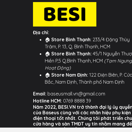
Sang Ln, Tản Nhiệt BCT, 8 L
Công
20W
suất
Địa chỉ:
Kèm
Type-C to Ln
🏠
Store Bình Thạnh
: 233/4 Đặng Thùy
cáp
Trâm, P. 13, Q. Bình Thạnh, HCM
🏠
Store Bình Thạnh:
45/1 Nguyễn Thư
Trọng
38.8g
Hiền P,5 Q.Bình Thạnh, HCM
(Tạm Ngưng
lượng
Hoạt Động)
🏠
Store Nam Định:
122 Điện Biên, P. Cử
Input
AC100-240V, 50/60Hz, 0.6A 
Bắc, Nam Định, Thành phố Nam Định
Type-C
5V-3A, 9V-2.22A, 12V-1.67A M
Email:
baseusmall.vn@gmail.com
Output
Hotline HCM:
0769 8888 39
Năm 2022, BESI.VN trở thành đại lý ủy quyề
của Baseus cùng với các nhãn hiệu phụ kiện
điện thoại tốt nhất. Chúng tôi phát triển ch
cửa hàng và sàn TMĐT uy tín nhằm mang đ
trải nghiệm tốt nhất về sản phẩm và dịch vụ