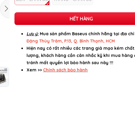
HẾT HÀNG
Lưu ý:
Mua sản phẩm Baseus chính hãng tại địa ch
Đặng Thùy Trâm, P.13, Q. Bình Thạnh, HCM
Hiện nay có rất nhiều các trang giả mạo kém chất
lượng, khách hàng cần cân nhắc kỹ khi mua hàng 
tránh mất quyền lợi bảo hành sau này !!!
Xem >>
Chính sách bảo hành