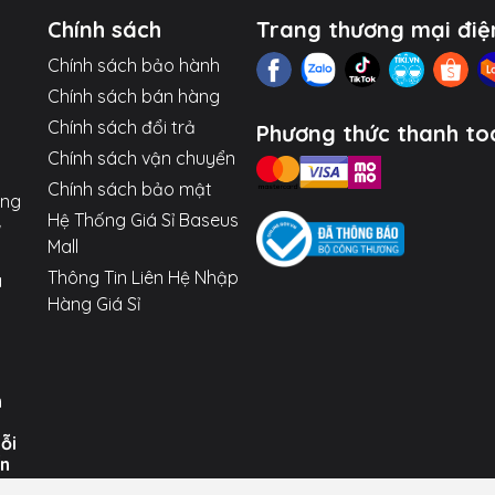
ớp Bảo Vệ
Chính sách
Trang thương mại điệ
Chính sách bảo hành
Chính sách bán hàng
Chính sách đổi trả
Phương thức thanh to
Chính sách vận chuyển
Chính sách bảo mật
ợng
Hệ Thống Giá Sỉ Baseus
Mall
Thông Tin Liên Hệ Nhập
a
Max.
Hàng Giá Sỉ
ax.
n
uỗi
ến