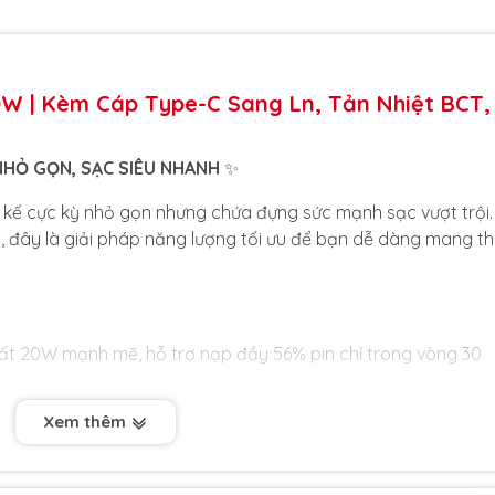
W | Kèm Cáp Type-C Sang Ln, Tản Nhiệt BCT,
NHỎ GỌN, SẠC SIÊU NHANH
✨
kế cực kỳ nhỏ gọn nhưng chứa đựng sức mạnh sạc vượt trội.
 đây là giải pháp năng lượng tối ưu để bạn dễ dàng mang t
t 20W mạnh mẽ, hỗ trợ nạp đầy 56% pin chỉ trong vòng 30
Xem thêm
 tối ưu hóa không gian, dễ dàng bỏ túi và không hề gây cấn
m khác trên ổ điện.