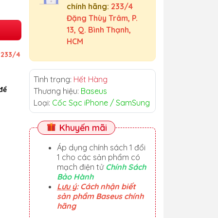
chính hãng:
233/4
Đặng Thùy Trâm, P.
13, Q. Bình Thạnh,
HCM
ỉ
233/4
Tình trạng:
Hết Hàng
để
Thương hiệu:
Baseus
Loại:
Cốc Sạc iPhone / SamSung
Khuyến mãi
Áp dụng chính sách 1 đổi
1 cho các sản phẩm có
mạch điện tử
Chính Sách
Bảo Hành
Lưu ý
: Cách nhận biết
sản phẩm Baseus chính
hãng