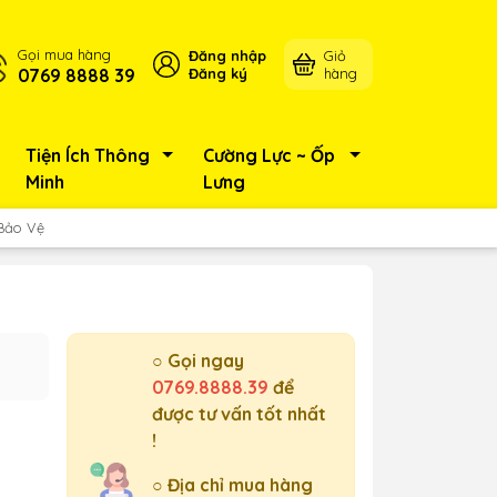
Gọi mua hàng
Đăng nhập
Giỏ
0769 8888 39
Đăng ký
hàng
Tiện Ích Thông
Cường Lực ~ Ốp
Minh
Lưng
 Bảo Vệ
ệ
○ Gọi ngay
0769.8888.39
để
được tư vấn tốt nhất
!
○ Địa chỉ mua hàng