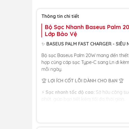
Thông tin chi tiết
Bộ Sạc Nhanh Baseus Palm 20
Lớp Bảo Vệ
✨
BASEUS PALM FAST CHARGER - SIÊU 
Bộ sạc Baseus Palm 20W mang đến thiết 
hợp cùng cáp sạc Type-C sang Ln đi kèm,
mỗi ngày.
🏆
LỢI ÍCH CỐT LÕI DÀNH CHO BẠN
🏆
⚡
Sạc nhanh tốc độ cao:
Sở hữu công suấ
phút, giúp bạn tiết kiệm tối đa thời gian.
🎒
Thiết kế "Tí hon":
Kích thước siêu mini
vướng khi sử dụng chung với các phích cắ