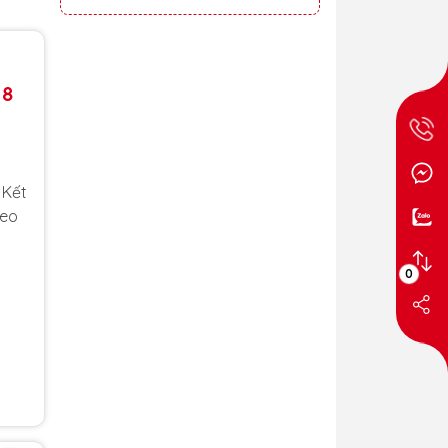
 8
 Kết
heo
0