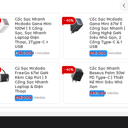
ộc quyền giúp kiểm soát nhiệt độ cực kỳ hiệu quả, đảm bả
khi sạc liên tục ở cường độ cao.
Cốc Sạc Nhanh
Cốc Sạc Mcdodo
- 40%
Mcdodo Gana Mini
Gana Mini 67W 3
100W | 3 Cổng
Cổng Sạc Nhanh |
h phổ biến hiện nay như PD 3.0 và QC 3.0.
Sạc, Sạc Nhanh
Công Nghệ GaN
Laptop Điện
Siêu Nhỏ Gọn, 2
chế độ bảo vệ toàn diện (chống quá tải, quá dòng, quá áp, ng
Thoại, 2Type-C +
Cổng Type-C & 1
USB
USB
1.059.000₫
639.000₫
MCDODO
1.765.000₫
MCDODO
1.065.000₫
c Type-C sang Ln siêu bền dài 1m, đồng bộ hoàn hảo giúp b
Củ Sạc Mcdodo
Cốc Sạc Nhanh
- 40%
FreeGo 67W GaN
Baseus Palm 30W
Kèm Cáp Rút | 3
PD Type-C | Thiết
Cổng Sạc Nhanh
Kế Mini Siêu Nhỏ
Laptop & Điện
Gọn
Thoại
389.000₫
BASEUS
648.333₫
839.000₫
MCDODO
1.398.333₫
20W | Kèm Cáp Type-C