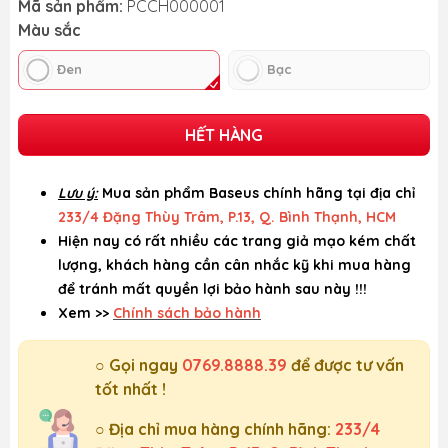
Mã sản phẩm:
PCCH000001
Màu sắc
Đen
Bạc
HẾT HÀNG
Lưu ý:
Mua sản phẩm Baseus chính hãng tại địa chỉ
233/4 Đặng Thùy Trâm, P.13, Q. Bình Thạnh, HCM
Hiện nay có rất nhiều các trang giả mạo kém chất
lượng, khách hàng cần cân nhắc kỹ khi mua hàng
để tránh mất quyền lợi bảo hành sau này !!!
Xem >>
Chính sách bảo hành
○ Gọi ngay
0769.8888.39
để được tư vấn
tốt nhất !
○ Địa chỉ mua hàng chính hãng:
233/4