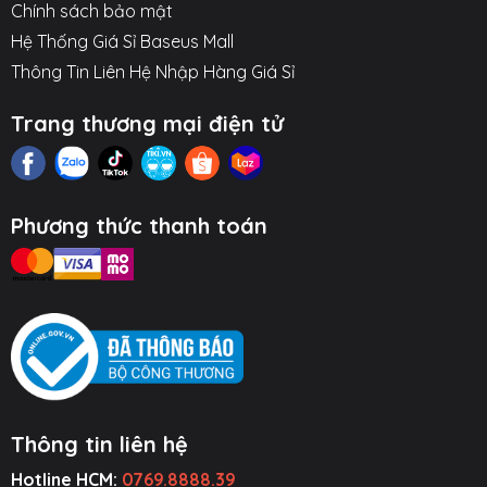
Hình ảnh sản phẩm
Chính sách bảo mật
Hệ Thống Giá Sỉ Baseus Mall
Thông Tin Liên Hệ Nhập Hàng Giá Sỉ
Trang thương mại điện tử
Phương thức thanh toán
Thông tin liên hệ
Hotline HCM:
0769.8888.39
ụ Kiện Ô Tô
Thiết Bị Âm
Tiện Ích Thông
Cường Lực ~