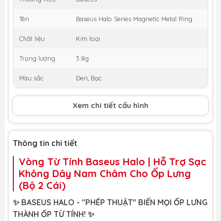
Tên
Baseus Halo Series Magnetic Metal Ring
Chất liệu
Kim loại
Trọng lượng
3.8g
Màu sắc
Đen, Bạc
Xem chi tiết cấu hình
Thông tin chi tiết
Vòng Từ Tính Baseus Halo | Hỗ Trợ Sạc
Không Dây Nam Châm Cho Ốp Lưng
(Bộ 2 Cái)
✨ BASEUS HALO - "PHÉP THUẬT" BIẾN MỌI ỐP LƯNG
THÀNH ỐP TỪ TÍNH! ✨