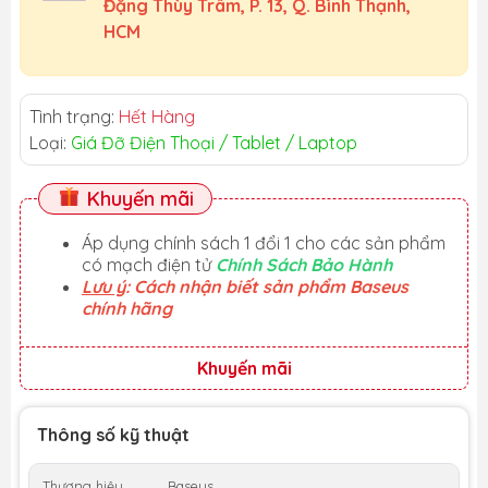
Đặng Thùy Trâm, P. 13, Q. Bình Thạnh,
HCM
Tình trạng:
Hết Hàng
Loại:
Giá Đỡ Điện Thoại / Tablet / Laptop
Khuyến mãi
Áp dụng chính sách 1 đổi 1 cho các sản phẩm
có mạch điện tử
Chính Sách Bảo Hành
Lưu ý
: Cách nhận biết sản phẩm Baseus
chính hãng
Khuyến mãi
Thông số kỹ thuật
Thương hiệu
Baseus