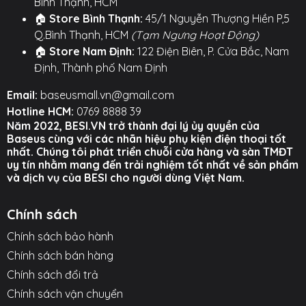
🤏 Thiết Kế Siêu Mỏng, Không Gây Cộm: Với độ mỏng
Bình Thạnh, HCM
chỉ 0.4mm, vòng kim loại gần như vô hình và không
🏠
Store Bình Thạnh:
45/1 Nguyễn Thượng Hiền P,5
làm thay đổi cảm giác cầm nắm hay tăng độ dày
Q.Bình Thạnh, HCM
(Tạm Ngưng Hoạt Động)
cho điện thoại. Hoàn toàn không ảnh hưởng đến việc
🏠
Store Nam Định:
122 Điện Biên, P. Cửa Bắc, Nam
sạc không dây thông thường.
Định, Thành phố Nam Định
👍 Dễ Dàng Lắp Đặt & Bền Bỉ: Trang bị lớp keo 3M
Email:
baseusmall.vn@gmail.com
chuyên dụng, bám dính cực kỳ chắc chắn lên các bề
Hotline HCM:
0769 8888 39
Năm 2022, BESI.VN trở thành đại lý ủy quyền của
mặt ốp lưng phẳng. Bề mặt kim loại được xử lý chống
Baseus cùng với các nhãn hiệu phụ kiện điện thoại tốt
trầy xước và phai màu, đảm bảo vẻ đẹp bền lâu.
nhất. Chúng tôi phát triển chuỗi cửa hàng và sàn TMĐT
uy tín nhằm mang đến trải nghiệm tốt nhất về sản phẩm
⚙️ TÍNH NĂNG NỔI BẬT ⚙️
và dịch vụ của BESI cho người dùng Việt Nam.
○ Biến ốp lưng thường thành ốp hỗ trợ sạc không dây
Chính sách
từ tính.
Chính sách bảo hành
○ Thiết kế siêu mỏng (0.4mm), không ảnh hưởng đến
Chính sách bán hàng
cảm giác cầm nắm.
Chính sách đổi trả
○ Lực hút nam châm mạnh mẽ, giữ thiết bị chắc chắn.
Chính sách vận chuyển