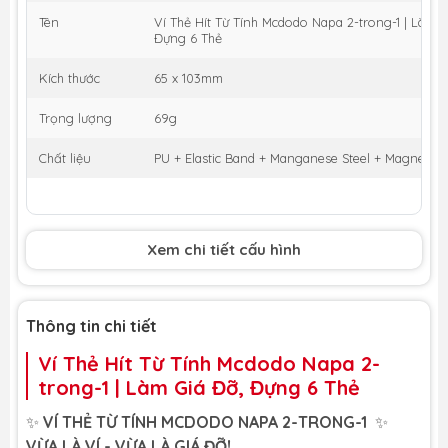
Tên
Ví Thẻ Hít Từ Tính Mcdodo Napa 2-trong-1 | Làm G
Đựng 6 Thẻ
Kích thước
65 x 103mm
Trọng lượng
69g
Chất liệu
PU + Elastic Band + Manganese Steel + Magnet
Xem chi tiết cấu hình
Thông tin chi tiết
Ví Thẻ Hít Từ Tính Mcdodo Napa 2-
trong-1 | Làm Giá Đỡ, Đựng 6 Thẻ
✨
VÍ THẺ TỪ TÍNH MCDODO NAPA 2-TRONG-1
✨
VỪA LÀ VÍ - VỪA LÀ GIÁ ĐỠ!