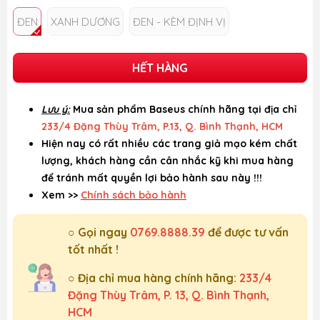
ĐEN
XANH DƯƠNG
ĐEN - KÈM ĐỊNH VỊ
HẾT HÀNG
Lưu ý:
Mua sản phẩm Baseus chính hãng tại địa chỉ
233/4 Đặng Thùy Trâm, P.13, Q. Bình Thạnh, HCM
Hiện nay có rất nhiều các trang giả mạo kém chất
lượng, khách hàng cần cân nhắc kỹ khi mua hàng
để tránh mất quyền lợi bảo hành sau này !!!
Xem >>
Chính sách bảo hành
○ Gọi ngay
0769.8888.39
để được tư vấn
tốt nhất !
○ Địa chỉ mua hàng chính hãng:
233/4
Đặng Thùy Trâm, P. 13, Q. Bình Thạnh,
HCM