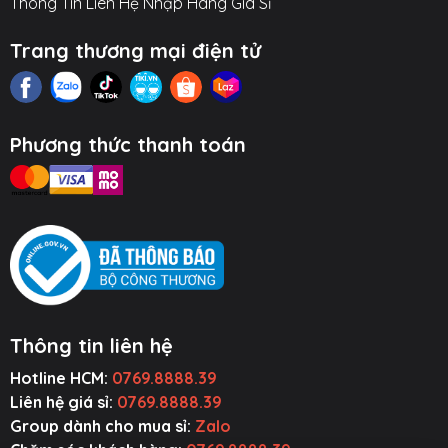
Thông Tin Liên Hệ Nhập Hàng Giá Sỉ
Trang thương mại điện tử
Phương thức thanh toán
Thông tin liên hệ
Hotline HCM:
0769.8888.39
ụ Kiện Ô Tô
Thiết Bị Âm
Tiện Ích Thông
Cường Lực ~
Thanh
Minh
Ốp Lưng
Liên hệ giá sỉ:
0769.8888.39
Group dành cho mua sỉ:
Zalo