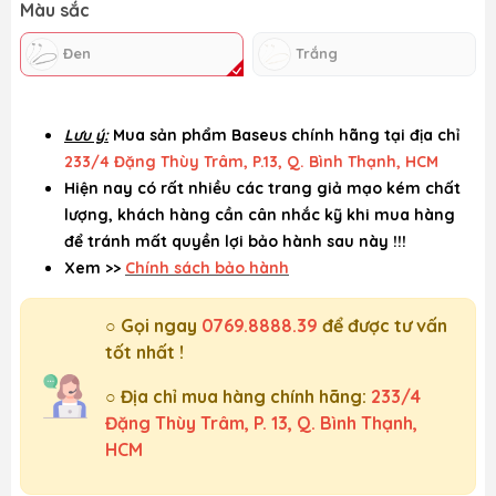
Màu sắc
Đen
Trắng
Lưu ý:
Mua sản phẩm Baseus chính hãng tại địa chỉ
233/4 Đặng Thùy Trâm, P.13, Q. Bình Thạnh, HCM
Hiện nay có rất nhiều các trang giả mạo kém chất
lượng, khách hàng cần cân nhắc kỹ khi mua hàng
để tránh mất quyền lợi bảo hành sau này !!!
Xem >>
Chính sách bảo hành
○ Gọi ngay
0769.8888.39
để được tư vấn
tốt nhất !
○ Địa chỉ mua hàng chính hãng:
233/4
Đặng Thùy Trâm, P. 13, Q. Bình Thạnh,
HCM