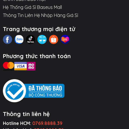
Hệ Thống Giá Sỉ Baseus Mall
Thông Tin Liên Hệ Nhập Hàng Giá Sỉ
Trang thương mại điện tử
Phương thức thanh toán
Thông tin liên hệ
Hotline HCM:
0769.8888.39
ụ Kiện Ô Tô
Thiết Bị Âm
Tiện Ích Thông
Cường Lực ~
Thanh
Minh
Ốp Lưng