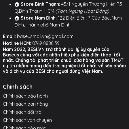
🏠
Store Bình Thạnh:
45/1 Nguyễn Thượng Hiền P,5
tuần chỉ với một lần sạc.
Q.Bình Thạnh, HCM
(Tạm Ngưng Hoạt Động)
🏠
Store Nam Định:
122 Điện Biên, P. Cửa Bắc, Nam
Chế Độ Game Mode 0.06s:
Độ trễ siêu thấp
Định, Thành phố Nam Định
cho trải nghiệm chơi game và xem phim hoàn
hảo.
Email:
baseusmall.vn@gmail.com
Hotline HCM:
0769 8888 39
Thiết Kế Vòng Cổ Thể Thao:
Bám tai chắc
Năm 2022, BESI.VN trở thành đại lý ủy quyền của
chắn, thoải mái khi vận động.
Baseus cùng với các nhãn hiệu phụ kiện điện thoại tốt
nhất. Chúng tôi phát triển chuỗi cửa hàng và sàn TMĐT
Chuẩn Chống Nước:
An tâm sử dụng khi tập
uy tín nhằm mang đến trải nghiệm tốt nhất về sản phẩm
luyện, không ngại mồ hôi.
và dịch vụ của BESI cho người dùng Việt Nam.
Công Nghệ Bluetooth 5.3:
Kết nối nhanh, ổn
Chính sách
định và tiết kiệm pin.
Chính sách bảo hành
Âm Bass Sống Động:
Màng loa lớn 10mm cho
Chính sách bán hàng
chất âm mạnh mẽ, uy lực.
Chính sách đổi trả
Hình ảnh sản phẩm
Chính sách vận chuyển
Chính sách bảo mật