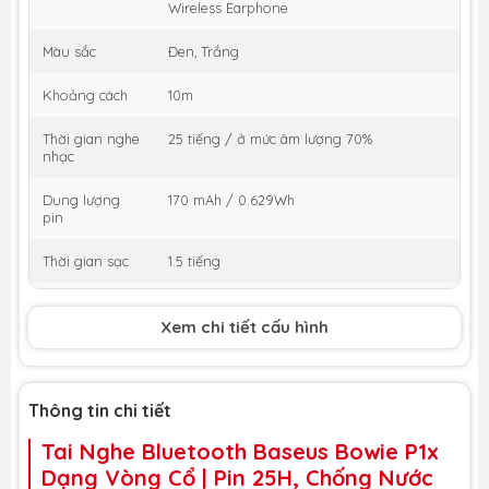
Wireless Earphone
Màu sắc
Đen, Trắng
Khoảng cách
10m
Thời gian nghe
25 tiếng / ở mức âm lượng 70%
nhạc
Dung lượng
170 mAh / 0.629Wh
pin
Thời gian sạc
1.5 tiếng
Cổng sạc
Micro
Xem chi tiết cấu hình
Trọng lượng
30.7g
Thông tin chi tiết
Tai Nghe Bluetooth Baseus Bowie P1x
Dạng Vòng Cổ | Pin 25H, Chống Nước