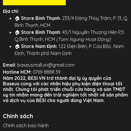
composite được tinh chỉnh đặc biệt để mang đến
Địa chỉ:
chất âm cân bằng với dải bass được tăng cường,
🏠
Store Bình Thạnh
: 233/4 Đặng Thùy Trâm, P. 13, Q.
mạnh mẽ và sâu lắng, hoàn hảo cho các dòng nhạc
Bình Thạnh, HCM
EDM, Pop và Hip-hop.
🏠
Store Bình Thạnh:
45/1 Nguyễn Thượng Hiền P,5
🔌 Jack Cắm 3.5mm Phổ Thông: Tương thích với hầu
Q.Bình Thạnh, HCM
(Tạm Ngưng Hoạt Động)
hết các thiết bị trên thị trường như điện thoại, laptop,
🏠
Store Nam Định:
122 Điện Biên, P. Cửa Bắc, Nam
PC, máy tính bảng, máy nghe nhạc MP3 và bất kỳ
Định, Thành phố Nam Định
thiết bị nào có cổng tai nghe 3.5mm. Cắm là nghe,
Email:
baseusmall.vn@gmail.com
đơn giản và ổn định.
Hotline HCM:
0769 8888 39
Năm 2022, BESI.VN trở thành đại lý ủy quyền của
🎙️ Tích Hợp Mic Đàm Thoại & Phím Điều Khiển: Dễ dàng
Baseus cùng với các nhãn hiệu phụ kiện điện thoại tốt
nhận cuộc gọi và đàm thoại rảnh tay với micro thu
nhất. Chúng tôi phát triển chuỗi cửa hàng và sàn TMĐT
âm rõ nét. Cụm phím điều khiển trên dây giúp bạn
uy tín nhằm mang đến trải nghiệm tốt nhất về sản phẩm
phát/dừng nhạc và thực hiện các thao tác khác một
và dịch vụ của BESI cho người dùng Việt Nam.
cách tiện lợi.
Chính sách
⚙️ TÍNH NĂNG NỔI BẬT ⚙️
Chính sách bảo hành
○ Thiết kế in-ear (nhét tai) với nút silicon cách âm tốt.