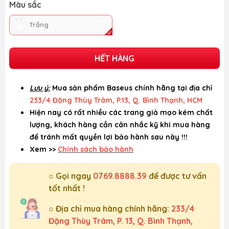
Màu sắc
Trắng
HẾT HÀNG
Lưu ý:
Mua sản phẩm Baseus chính hãng tại địa chỉ
233/4 Đặng Thùy Trâm, P.13, Q. Bình Thạnh, HCM
Hiện nay có rất nhiều các trang giả mạo kém chất
lượng, khách hàng cần cân nhắc kỹ khi mua hàng
để tránh mất quyền lợi bảo hành sau này !!!
Xem >>
Chính sách bảo hành
○ Gọi ngay
0769.8888.39
để được tư vấn
tốt nhất !
○ Địa chỉ mua hàng chính hãng:
233/4
Đặng Thùy Trâm, P. 13, Q. Bình Thạnh,