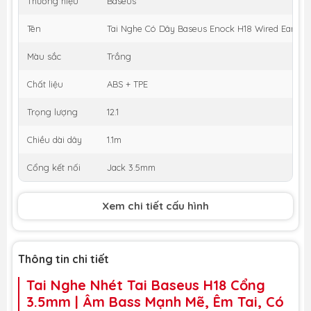
Thương hiệu
Baseus
Tên
Tai Nghe Có Dây Baseus Enock H18 Wired Earph
Màu sắc
Trắng
Chất liệu
ABS + TPE
Trọng lượng
12.1
Chiều dài dây
1.1m
Cổng kết nối
Jack 3.5mm
Xem chi tiết cấu hình
Thông tin chi tiết
Tai Nghe Nhét Tai Baseus H18 Cổng
3.5mm | Âm Bass Mạnh Mẽ, Êm Tai, Có