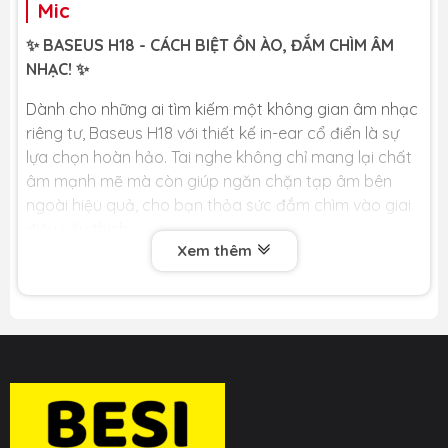
Mic
✨ BASEUS H18 - CÁCH BIỆT ỒN ÀO, ĐẮM CHÌM ÂM
NHẠC! ✨
Dành cho những ai tìm kiếm một không gian âm nhạc
riêng tư, Baseus H18 với thiết kế in-ear cổ điển là sự
lựa chọn hoàn hảo. Tai nghe không chỉ mang lại chất
âm mạnh mẽ mà còn giúp ngăn chặn tạp âm bên
ngoài hiệu quả, cho bạn thỏa sức đắm chìm vào giai
điệu yêu thích.
Xem thêm
🏆 LỢI ÍCH CỐT LÕI DÀNH CHO BẠN 🏆
🎧 Thiết Kế In-ear, Cách Âm Thụ Động Hiệu Quả: Với
các nút tai silicon mềm mại, tai nghe nằm gọn và kín
trong ống tai, giúp ngăn chặn hiệu quả các tạp âm từ
môi trường bên ngoài. Cho bạn một không gian riêng
tư để tập trung vào âm nhạc, podcast hay cuộc gọi.
🎶 Âm Bass Mạnh Mẽ, Sống Động: Màng loa polymer