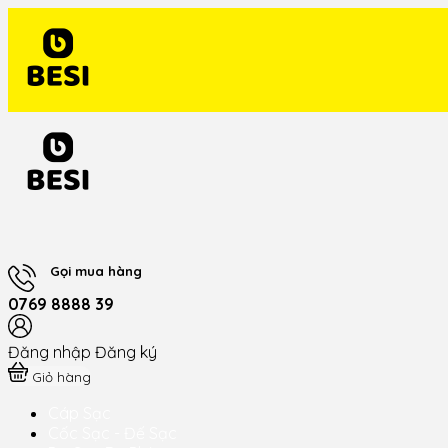
Gọi mua hàng
0769 8888 39
Đăng nhập
Đăng ký
Giỏ hàng
Cáp Sạc
Cốc Sạc - Đế Sạc