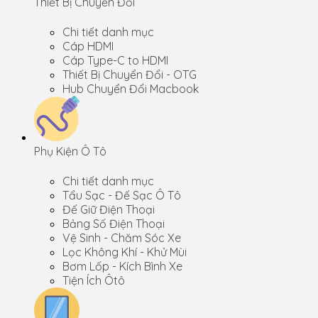
Thiết Bị Chuyển Đổi
Chi tiết danh mục
Cáp HDMI
Cáp Type-C to HDMI
Thiết Bị Chuyển Đổi - OTG
Hub Chuyển Đổi Macbook
Phụ Kiện Ô Tô
Chi tiết danh mục
Tẩu Sạc - Đế Sạc Ô Tô
Đế Giữ Điện Thoại
Bảng Số Điện Thoại
Vệ Sinh - Chăm Sóc Xe
Lọc Không Khí - Khử Mùi
Bơm Lốp - Kích Bình Xe
Tiện Ích Ôtô