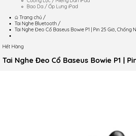
Cường Lực / Miếng Dán iPad
Bao Da / Ốp Lưng iPad
Trang chủ
/
Tai Nghe Bluetooth
/
Tai Nghe Đeo Cổ Baseus Bowie P1 | Pin 25 Giờ, Chống 
Hết Hàng
Tai Nghe Đeo Cổ Baseus Bowie P1 | P