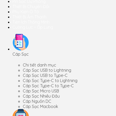
Pin Sạc Dự Phòng
Thiết Bị Chuyển Đổi
Phụ Kiện Ô Tô
Thiết Bị Âm Thanh
Tiện Ích Thông Minh
Cường Lực ~ Ốp Lưng
Cáp Sạc
Chi tiết danh mục
Cáp Sạc USB to Lightning
Cáp Sạc USB to Type-C
Cáp Sạc Type-C to Lightning
Cáp Sạc Type-C to Type-C
Cáp Sạc Micro USB
Cáp Sạc Nhiều Đầu
Cáp Nguồn DC
Cáp Sạc Macbook