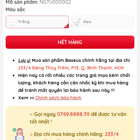
Mã sản phẩm:
NGTU000002
Màu sắc
Trắng
Đen
HẾT HÀNG
Lưu ý:
Mua sản phẩm Baseus chính hãng tại địa chỉ
233/4 Đặng Thùy Trâm, P.13, Q. Bình Thạnh, HCM
Hiện nay có rất nhiều các trang giả mạo kém chất
lượng, khách hàng cần cân nhắc kỹ khi mua hàng
để tránh mất quyền lợi bảo hành sau này !!!
Xem >>
Chính sách bảo hành
○ Gọi ngay
0769.8888.39
để được tư vấn
tốt nhất !
○ Địa chỉ mua hàng chính hãng:
233/4