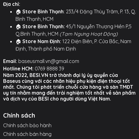
Địa chỉ:
gián đoạn.
🏠
Store Bình Thạnh
: 233/4 Đặng Thùy Trâm, P. 13, Q.
⚙️
TÍNH NĂNG NỔI BẬT
⚙️
Bình Thạnh, HCM
🏠
Store Bình Thạnh:
45/1 Nguyễn Thượng Hiền P,5
Chế Độ Game Mode Siêu Nhạy:
Độ trễ cực thấp
Q.Bình Thạnh, HCM
(Tạm Ngưng Hoạt Động)
chỉ 0.038s, lý tưởng cho game thủ.
🏠
Store Nam Định:
122 Điện Biên, P. Cửa Bắc, Nam
Định, Thành phố Nam Định
Âm Thanh Chất Lượng Cao:
Màng loa titanized
10mm cho âm bass mạnh mẽ và chi tiết.
Email:
baseusmall.vn@gmail.com
Hotline HCM:
0769 8888 39
Thiết Kế Vòng Cổ Silicon:
Mềm mại, nhẹ nhàng,
Năm 2022, BESI.VN trở thành đại lý ủy quyền của
thoải mái khi đeo lâu hoặc vận động.
Baseus cùng với các nhãn hiệu phụ kiện điện thoại tốt
nhất. Chúng tôi phát triển chuỗi cửa hàng và sàn TMĐT
Công Nghệ Bluetooth 5.2:
Kết nối nhanh, ổn
uy tín nhằm mang đến trải nghiệm tốt nhất về sản phẩm
định và tiết kiệm pin.
và dịch vụ của BESI cho người dùng Việt Nam.
Cụm Phím Điều Khiển Kim Loại:
Dễ dàng điều
Chính sách
chỉnh âm lượng, chuyển bài, nhận cuộc gọi.
Chính sách bảo hành
Thời Lượng Pin Dài:
Đủ năng lượng cho nhiều
Chính sách bán hàng
giờ nghe nhạc liên tục.