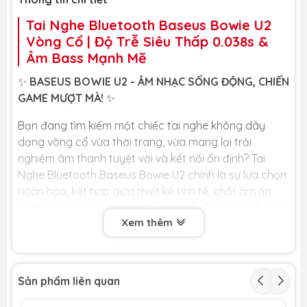
Tai Nghe Bluetooth Baseus Bowie U2
Vòng Cổ | Độ Trễ Siêu Thấp 0.038s &
Âm Bass Mạnh Mẽ
✨
BASEUS BOWIE U2 - ÂM NHẠC SỐNG ĐỘNG, CHIẾN
GAME MƯỢT MÀ!
✨
Bạn đang tìm kiếm một chiếc tai nghe không dây
dạng vòng cổ vừa thời trang, vừa mang lại trải
nghiệm âm thanh tuyệt vời và kết nối ổn định? Tai
Nghe Bluetooth Baseus Bowie U2 chính là sự lựa chọn
hoàn hảo, kết hợp giữa thiết kế tinh tế, chất âm ấn
tượng và công nghệ độ trễ siêu thấp lý tưởng cho cả
Xem thêm
nghe nhạc và chơi game.
🏆
LỢI ÍCH CỐT LÕI DÀNH CHO BẠN
🏆
🎮
ĐỘ TRỄ SIÊU THẤP 0.038S - CHIẾN GAME KHÔNG
Sản phẩm liên quan
GIỚI HẠN:
Kích hoạt chế độ Game Mode để giảm độ