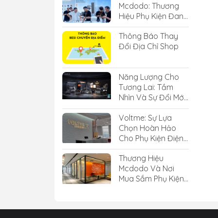
Mcdodo: Thương
Hiệu Phụ Kiện Đang
"Làm Mưa Làm Gió"
Thông Báo Thay
Giới Công Nghệ
Đổi Địa Chỉ Shop
Năng Lượng Cho
Tương Lai: Tầm
Nhìn Và Sự Đổi Mới
Của Voltnex Tại
Voltme: Sự Lựa
CES2024
Chọn Hoàn Hảo
Cho Phụ Kiện Điện
Thoại Chất Lượng
Thương Hiệu
Mcdodo Và Nơi
Mua Sắm Phụ Kiện
Mcdodo Chính
Hãng