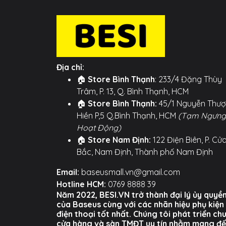
Địa chỉ:
🏠
Store Bình Thạnh
: 233/4 Đặng Thùy
Trâm, P. 13, Q. Bình Thạnh, HCM
🏠
Store Bình Thạnh:
45/1 Nguyễn Thư
Hiền P,5 Q.Bình Thạnh, HCM
(Tạm Ngưng
Hoạt Động)
🏠
Store Nam Định:
122 Điện Biên, P. Cử
Bắc, Nam Định, Thành phố Nam Định
Email:
baseusmall.vn@gmail.com
Hotline HCM:
0769 8888 39
Năm 2022, BESI.VN trở thành đại lý ủy quyề
của Baseus cùng với các nhãn hiệu phụ kiện
điện thoại tốt nhất. Chúng tôi phát triển ch
cửa hàng và sàn TMĐT uy tín nhằm mang đ