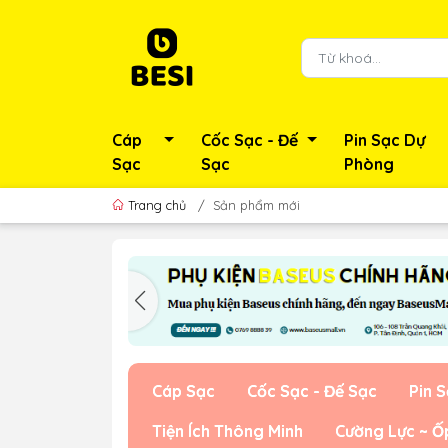
Cáp
Cốc Sạc - Đế
Pin Sạc Dự
Sạc
Sạc
Phòng
Trang chủ
/
Sản phẩm mới
Cáp Sạc
Cốc Sạc - Đế Sạc
Pin 
Tiện Ích Thông Minh
Cường Lực ~ Ố