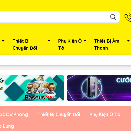
Thiết Bị
Phụ Kiện Ô
Thiết Bị Âm
Chuyển Đổi
Tô
Thanh
Sạc Dự Phòng
Thiết Bị Chuyển Đổi
Phụ Kiện Ô Tô
p Lưng