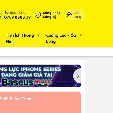
Gọi mua hàng
Đăng nhập
Giỏ
0769 8888 39
Đăng ký
hàng
Tiện Ích Thông
Cường Lực ~ Ốp
Minh
Lưng
Thiết Bị Âm Thanh