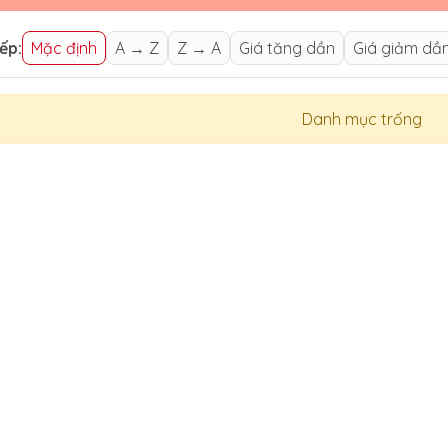
ếp:
Mặc định
A → Z
Z → A
Giá tăng dần
Giá giảm dầ
Danh mục trống