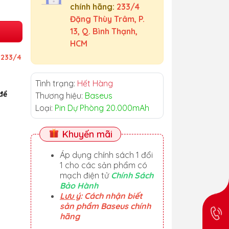
chính hãng:
233/4
Đặng Thùy Trâm, P.
13, Q. Bình Thạnh,
HCM
ỉ
233/4
Tình trạng:
Hết Hàng
để
Thương hiệu:
Baseus
Loại:
Pin Dự Phòng 20.000mAh
Khuyến mãi
Áp dụng chính sách 1 đổi
1 cho các sản phẩm có
mạch điện tử
Chính Sách
Bảo Hành
Lưu ý
: Cách nhận biết
sản phẩm Baseus chính
hãng