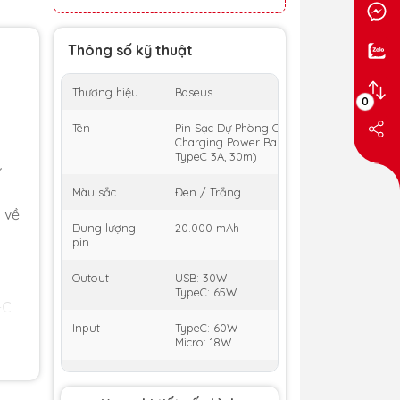
Thông số kỹ thuật
Thương hiệu
Baseus
0
Tên
Pin Sạc Dự Phòng OS-Baseus Star-Lord Digi
Charging Power Bank 20000mAh 65W (Kè
TypeC 3A, 30m)
ự
Màu sắc
Đen / Trắng
 về
Dung lượng
20.000 mAh
pin
Outout
USB: 30W
TypeC: 65W
-C
 và
Input
TypeC: 60W
Micro: 18W
USB + TypeC
15W + 45W
(V)
Output