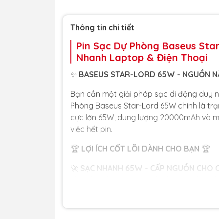
Thông tin chi tiết
Pin Sạc Dự Phòng Baseus Sta
Nhanh Laptop & Điện Thoại
✨
BASEUS STAR-LORD 65W - NGUỒN NĂ
Bạn cần một giải pháp sạc di động duy nh
Phòng Baseus Star-Lord 65W chính là trạ
cực lớn 65W, dung lượng 20000mAh và màn 
việc hết pin.
🏆
LỢI ÍCH CỐT LÕI DÀNH CHO BẠN
🏆
🚀
SẠC NHANH 65W - CẤP NGUỒN CHO C
cho phép bạn sạc nhanh cho các dòng lap
máy tính bảng.
📟
MÀN HÌNH KỸ THUẬT SỐ THÔNG MINH