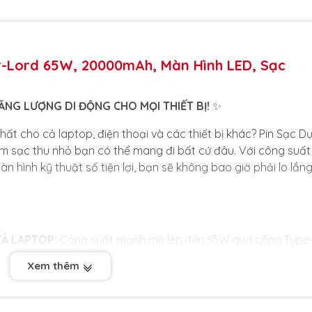
r-Lord 65W, 20000mAh, Màn Hình LED, Sạc
NG LƯỢNG DI ĐỘNG CHO MỌI THIẾT BỊ!
✨
ất cho cả laptop, điện thoại và các thiết bị khác? Pin Sạc D
m sạc thu nhỏ bạn có thể mang đi bất cứ đâu. Với công suất
hình kỹ thuật số tiện lợi, bạn sẽ không bao giờ phải lo lắng
Ả LAPTOP:
Công suất mạnh mẽ lên đến 65W qua cổng Type
top hỗ trợ sạc PD, cũng như sạc siêu nhanh cho điện thoại
Xem thêm
:
Theo dõi chính xác phần trăm pin còn lại, cũng như điện áp 