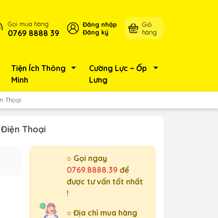
Gọi mua hàng
Đăng nhập
Giỏ
0769 8888 39
Đăng ký
hàng
Tiện Ích Thông
Cường Lực ~ Ốp
Minh
Lưng
n Thoại
 Điện Thoại
○ Gọi ngay
0769.8888.39
để
được tư vấn tốt nhất
!
○ Địa chỉ mua hàng