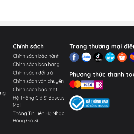
ủa bạn. Giúp bạn kiểm soát hoàn toàn tình trạng năng lượng.
eo đủ năng lượng cho nhiều ngày sử dụng. Sạc đầy nhiều lầ
gian làm việc đáng kể cho laptop của bạn.
SB và 1 cổng Type-C, bạn có thể sạc đồng thời cho 3 thiết bị,
h một cách dễ dàng.
Chính sách
Trang thương mại điệ
Chính sách bảo hành
Chính sách bán hàng
nh mẽ cho cả laptop, máy tính bảng và điện thoại.
Chính sách đổi trả
Phương thức thanh to
ng lượng cho nhiều lần sạc.
Chính sách vận chuyển
 phần trăm pin, điện áp và dòng sạc.
Chính sách bảo mật
ợng
Hệ Thống Giá Sỉ Baseus
t), 2xUSB (Out), 1xMicro USB (In).
Mall
h đầu vào để rút ngắn thời gian sạc đầy.
Thông Tin Liên Hệ Nhập
a
Hàng Giá Sỉ
lớp bảo vệ chống quá dòng, quá nhiệt, ngắn mạch...