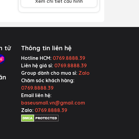
Xem chi tiết cấu hình
2USB Output
7.5W
n
2USB + TypeC
5W+5W+20W
Output
n tử
Thông tin liên hệ
Hotline HCM:
0769.8888.39
Liên hệ giá sỉ:
0769.8888.39
Group dành cho mua sỉ:
Zalo
án
Chăm sóc khách hàng:
0769.8888.39
Email liên hệ:
baseusmall.vn@gmail.com
Zalo:
0769.8888.39