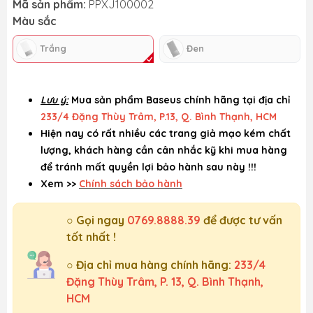
Mã sản phẩm:
PPXJ100002
Màu sắc
Trắng
Đen
Lưu ý:
Mua sản phẩm Baseus chính hãng tại địa chỉ
233/4 Đặng Thùy Trâm, P.13, Q. Bình Thạnh, HCM
Hiện nay có rất nhiều các trang giả mạo kém chất
lượng, khách hàng cần cân nhắc kỹ khi mua hàng
để tránh mất quyền lợi bảo hành sau này !!!
Xem >>
Chính sách bảo hành
○ Gọi ngay
0769.8888.39
để được tư vấn
tốt nhất !
○ Địa chỉ mua hàng chính hãng:
233/4
Đặng Thùy Trâm, P. 13, Q. Bình Thạnh,
HCM