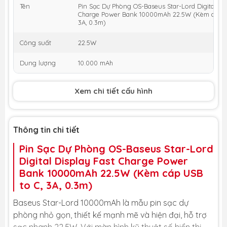
Tên
Pin Sạc Dự Phòng OS-Baseus Star-Lord Digital Dis
Charge Power Bank 10000mAh 22.5W (Kèm cáp U
3A, 0.3m)
Công suất
22.5W
Dung lượng
10.000 mAh
Xem chi tiết cấu hình
Thông tin chi tiết
Pin Sạc Dự Phòng OS-Baseus Star-Lord
Digital Display Fast Charge Power
Bank 10000mAh 22.5W (Kèm cáp USB
to C, 3A, 0.3m)
Baseus Star-Lord 10000mAh là mẫu pin sạc dự
phòng nhỏ gọn, thiết kế mạnh mẽ và hiện đại, hỗ trợ
sạc nhanh 22.5W. Với màn hình kỹ thuật số hiển thị