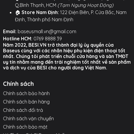
0.3m, phù hợp sạc nhanh cho hầu hết
Q.Bình Thạnh, HCM
(Tạm Ngưng Hoạt Động)
smartphone Android hiện nay
🏠
Store Nam Định:
122 Điện Biên, P. Cửa Bắc, Nam
Định, Thành phố Nam Định
Lợi ích
Email:
baseusmall.vn@gmail.com
Đảm bảo nguồn năng lượng dự phòng cho thiết
Hotline HCM:
0769 8888 39
bị trong những tình huống khẩn cấp
Năm 2022, BESI.VN trở thành đại lý ủy quyền của
Sạc nhanh tiết kiệm thời gian, không gián đoạn
Baseus cùng với các nhãn hiệu phụ kiện điện thoại tốt
nhất. Chúng tôi phát triển chuỗi cửa hàng và sàn TMĐT
công việc hay giải trí
uy tín nhằm mang đến trải nghiệm tốt nhất về sản phẩm
Màn hình hiển thị pin giúp dễ dàng quản lý thời
và dịch vụ của BESI cho người dùng Việt Nam.
lượng sử dụng
Thiết kế gọn nhẹ, không chiếm nhiều không gian
Chính sách
trong balo, túi xách
Chính sách bảo hành
Phù hợp với nhiều loại thiết bị từ điện thoại, tai
nghe đến loa Bluetooth và các phụ kiện số khác
Chính sách bán hàng
Chính sách đổi trả
Baseus Star-Lord 10000mAh 22.5W là giải pháp pin
Chính sách vận chuyển
sạc dự phòng lý tưởng cho người dùng năng động.
Chính sách bảo mật
Thiết kế hiện đại, sạc nhanh hiệu quả và màn hình hiển
thị thông minh giúp sản phẩm trở thành phụ kiện