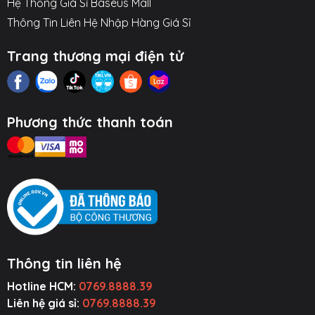
Hệ Thống Giá Sỉ Baseus Mall
không thể thiếu trong cuộc sống công nghệ hàng
Thông Tin Liên Hệ Nhập Hàng Giá Sỉ
ngày.
Trang thương mại điện tử
Hình ảnh sản phẩm
Phương thức thanh toán
Thông tin liên hệ
Hotline HCM:
0769.8888.39
ụ Kiện Ô Tô
Thiết Bị Âm
Tiện Ích Thông
Cường Lực ~
Thanh
Minh
Ốp Lưng
Liên hệ giá sỉ:
0769.8888.39