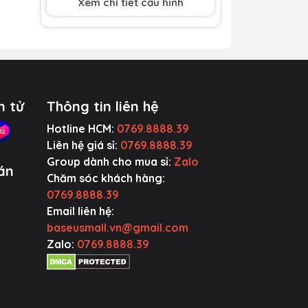
 đủ
Xem chi tiết cấu hình
uyến
n tử
Thông tin liên hệ
Hotline HCM:
0769.8888.39
Liên hệ giá sỉ:
0769.8888.39
Group dành cho mua sỉ:
Zalo
án
Chăm sóc khách hàng:
0769.8888.39
Email liên hệ:
c
baseusmall.vn@gmail.com
Zalo:
0769.8888.39