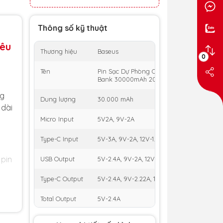
Thông số kỹ thuật
iêu
Thương hiệu
Baseus
0
Tên
Pin Sạc Dự Phòng OS-Baseus Airpow Fast
Bank 30000mAh 20W
ng
Dung lượng
30.000 mAh
 dài
Micro Input
5V2A, 9V-2A
Type-C Input
5V-3A, 9V-2A, 12V-1.5A
pin
USB Output
5V-2.4A, 9V-2A, 12V-1.5A
Type-C Output
5V-2.4A, 9V-2.22A, 12V-1.5A
ng
Total Output
5V-2.4A
Trọng lượng
248g