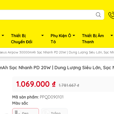
Thiết Bị
Phụ Kiện Ô
Thiết Bị Âm
Chuyển Đổi
Tô
Thanh
seus Airpow 30000mAh Sạc Nhanh PD 20W | Dung Lượng Siêu Lớn, Sạc Nh
Ah Sạc Nhanh PD 20W | Dung Lượng Siêu Lớn, Sạc 
1.069.000 ₫
1.781.667 ₫
Mã sản phẩm:
PPQD090101
Màu sắc
Đen
Trắng