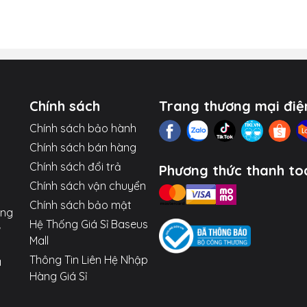
mAh:
Cung cấp năng lượng dồi dào cho cả một tuần sử dụng,
ều lần, là người bạn đồng hành không thể thiếu trong các ch
lõi pin Lithium Polymer chất lượng cao và chip bảo vệ thông
 toàn cho cả bạn và thiết bị của bạn.
Chính sách
Trang thương mại điệ
Chính sách bảo hành
Chính sách bán hàng
:
Đủ năng lượng cho nhiều ngày sử dụng.
Chính sách đổi trả
Phương thức thanh to
Chính sách vận chuyển
ưu cho các dòng điện thoại và máy tính bảng đời mới.
Chính sách bảo mật
ợng
o (Input) và cổng sạc ra (Output) đều hỗ trợ các chuẩn sạ
Hệ Thống Giá Sỉ Baseus
Mall
ảo an toàn và tăng tuổi thọ cho pin dự phòng.
Thông Tin Liên Hệ Nhập
a
Hàng Giá Sỉ
icro USB / Type-C và cổng ra USB / Type-C.