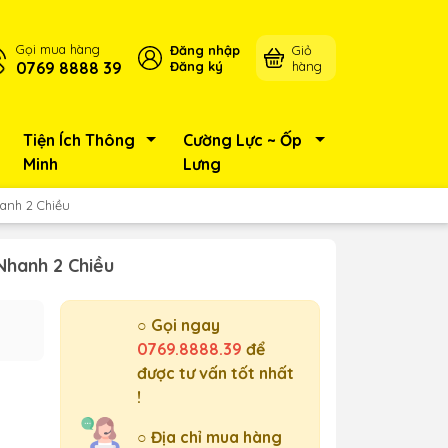
Gọi mua hàng
Đăng nhập
Giỏ
0769 8888 39
Đăng ký
hàng
Tiện Ích Thông
Cường Lực ~ Ốp
Minh
Lưng
anh 2 Chiều
Nhanh 2 Chiều
○ Gọi ngay
0769.8888.39
để
được tư vấn tốt nhất
!
○ Địa chỉ mua hàng