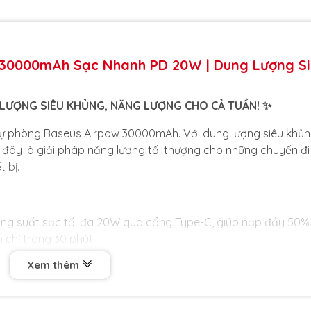
 30000mAh Sạc Nhanh PD 20W | Dung Lượng S
LƯỢNG SIÊU KHỦNG, NĂNG LƯỢNG CHO CẢ TUẦN! ✨
 dự phòng Baseus Airpow 30000mAh. Với dung lượng siêu khủ
đây là giải pháp năng lượng tối thượng cho những chuyến đi
 bị.
g suất sạc tối đa 20W qua cổng Type-C, giúp nạp đầy 50% 
 chỉ trong 30 phút.
Xem thêm
 nhanh cho các thiết bị khác (Output), mà chính viên pin cũ
g (Input) qua cả cổng Micro USB và Type-C.