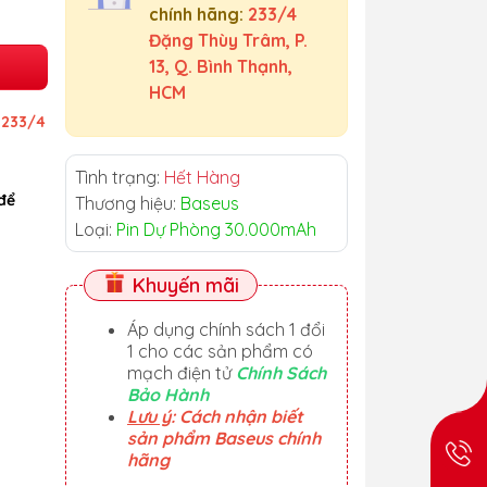
chính hãng:
233/4
Đặng Thùy Trâm, P.
13, Q. Bình Thạnh,
HCM
ỉ
233/4
Tình trạng:
Hết Hàng
để
Thương hiệu:
Baseus
Loại:
Pin Dự Phòng 30.000mAh
Khuyến mãi
Áp dụng chính sách 1 đổi
1 cho các sản phẩm có
mạch điện tử
Chính Sách
Bảo Hành
Lưu ý
: Cách nhận biết
sản phẩm Baseus chính
hãng