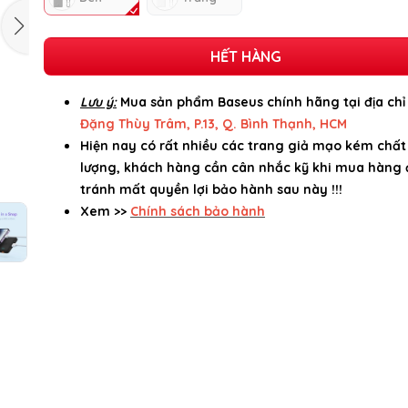
HẾT HÀNG
Lưu ý:
Mua sản phẩm Baseus chính hãng tại địa ch
Đặng Thùy Trâm, P.13, Q. Bình Thạnh, HCM
Hiện nay có rất nhiều các trang giả mạo kém chất
lượng, khách hàng cần cân nhắc kỹ khi mua hàng 
tránh mất quyền lợi bảo hành sau này !!!
Xem >>
Chính sách bảo hành