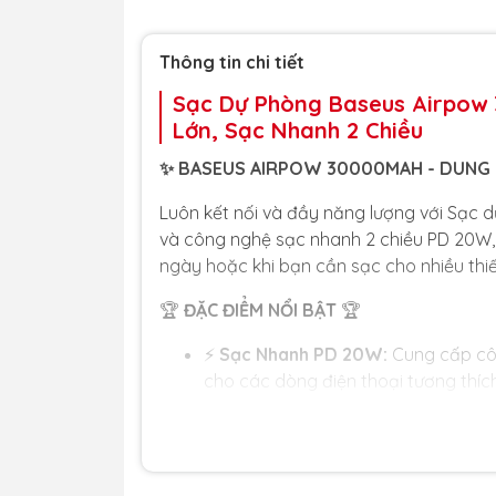
Thông tin chi tiết
Sạc Dự Phòng Baseus Airpow
Lớn, Sạc Nhanh 2 Chiều
✨ BASEUS AIRPOW 30000MAH - DUNG 
Luôn kết nối và đầy năng lượng với Sạc
và công nghệ sạc nhanh 2 chiều PD 20W, 
ngày hoặc khi bạn cần sạc cho nhiều thiết
🏆
ĐẶC ĐIỂM NỔI BẬT
🏆
⚡
Sạc Nhanh PD 20W:
Cung cấp côn
cho các dòng điện thoại tương thích
🔄
Sạc Nhanh 2 Chiều:
Không chỉ sạc
có thể được sạc đầy lại nhanh chón