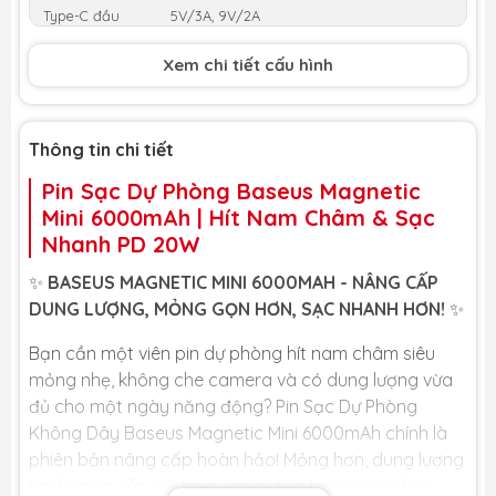
Type-C đầu
5V/3A, 9V/2A
vào
Xem chi tiết cấu hình
Type-C đầu ra
5V/2.4A, 9V/2.22A, 12V/1.5A
Sạc không dây
15W
Thông tin chi tiết
Chất liệu
PC + ABS
Pin Sạc Dự Phòng Baseus Magnetic
Trọng lượng
146g
Mini 6000mAh | Hít Nam Châm & Sạc
Nhanh PD 20W
Màu sắc
Đen, Trắng, Hồng, Xanh
✨
BASEUS MAGNETIC MINI 6000MAH - NÂNG CẤP
DUNG LƯỢNG, MỎNG GỌN HƠN, SẠC NHANH HƠN!
✨
Bạn cần một viên pin dự phòng hít nam châm siêu
mỏng nhẹ, không che camera và có dung lượng vừa
đủ cho một ngày năng động? Pin Sạc Dự Phòng
Không Dây Baseus Magnetic Mini 6000mAh chính là
phiên bản nâng cấp hoàn hảo! Mỏng hơn, dung lượng
lớn hơn và vẫn giữ trọn vẹn sự tiện lợi của sạc kép