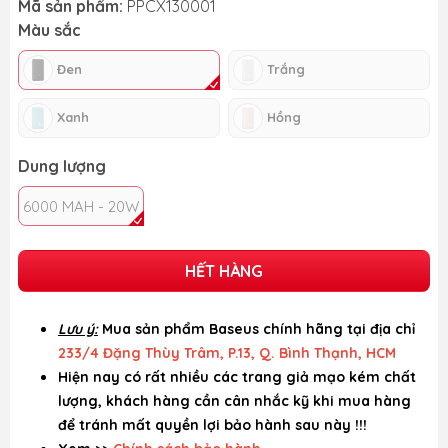
Mã sản phẩm:
PPCX130001
Màu sắc
Đen
Trắng
Xanh
Hồng
Dung lượng
6000 MAH - 20W
HẾT HÀNG
Lưu ý:
Mua sản phẩm Baseus chính hãng tại địa chỉ
233/4 Đặng Thùy Trâm, P.13, Q. Bình Thạnh, HCM
Hiện nay có rất nhiều các trang giả mạo kém chất
lượng, khách hàng cần cân nhắc kỹ khi mua hàng
để tránh mất quyền lợi bảo hành sau này !!!