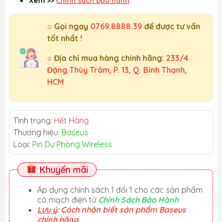
Xem >>
Chính sách bảo hành
○ Gọi ngay
0769.8888.39
để được tư vấn
tốt nhất !
○ Địa chỉ mua hàng chính hãng:
233/4
Đặng Thùy Trâm, P. 13, Q. Bình Thạnh,
HCM
Tình trạng:
Hết Hàng
Thương hiệu:
Baseus
Loại:
Pin Dự Phòng Wireless
Khuyến mãi
Áp dụng chính sách 1 đổi 1 cho các sản phẩm
có mạch điện tử
Chính Sách Bảo Hành
Lưu ý
: Cách nhận biết sản phẩm Baseus
chính hãng