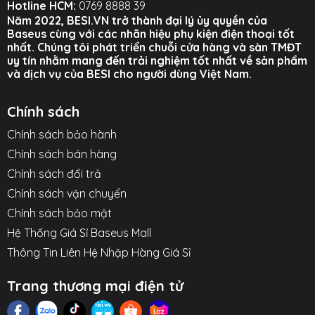
Hotline HCM:
0769 8888 39
không hề che lấp cụm camera, cho phép bạn
Năm 2022, BESI.VN trở thành đại lý ủy quyền của
vừa sạc vừa chụp ảnh, quay phim thoải mái.
Baseus cùng với các nhãn hiệu phụ kiện điện thoại tốt
nhất. Chúng tôi phát triển chuỗi cửa hàng và sàn TMĐT
🔋
DUNG LƯỢNG 6000MAH NÂNG CẤP:
Đủ
uy tín nhằm mang đến trải nghiệm tốt nhất về sản phẩm
năng lượng cho khoảng 1 lần sạc đầy điện thoại,
và dịch vụ của BESI cho người dùng Việt Nam.
là nguồn dự phòng lý tưởng để mang theo hàng
ngày mà không gây nặng túi.
Chính sách
Chính sách bảo hành
⚙️
TÍNH NĂNG NỔI BẬT
⚙️
Chính sách bán hàng
Dung Lượng:
6000mAh (Nâng cấp).
Chính sách đổi trả
Sạc Ra Có Dây:
Type-C (PD 20W).
Chính sách vận chuyển
Chính sách bảo mật
Sạc Ra Không Dây:
Tối đa 15W (Qi), 7.5W
Hệ Thống Giá Sỉ Baseus Mall
(Magnetic cho iP).
Thông Tin Liên Hệ Nhập Hàng Giá Sỉ
Sạc Vào:
Type-C.
Trang thương mại điện tử
Hít Nam Châm Từ Tính:
Tự động căn chỉnh
(Tương thích MagSafe).