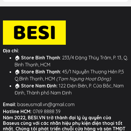
Địa chỉ:
🏠
Store Bình Thạnh
: 233/4 Đặng Thùy Trâm, P. 13, Q.
Bình Thạnh, HCM
🏠
Store Bình Thạnh:
45/1 Nguyễn Thượng Hiền P,5
Q.Bình Thạnh, HCM
(Tạm Ngưng Hoạt Động)
🏠
Store Nam Định:
122 Điện Biên, P. Cửa Bắc, Nam
Định, Thành phố Nam Định
Email:
baseusmall.vn@gmail.com
Hotline HCM:
0769 8888 39
Năm 2022, BESI.VN trở thành đại lý ủy quyền của
Baseus cùng với các nhãn hiệu phụ kiện điện thoại tốt
nhất. Chúng tôi phát triển chuỗi cửa hàng và sàn TMĐT