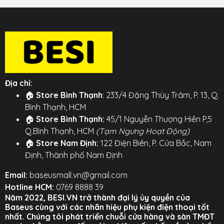
Đảm bảo hiển thị màu sắc nguyên bản của điện thoại
mà không bị ngả vàng theo thời gian.
⚙️
TÍNH NĂNG NỔI BẬT
⚙️
🎨
Thiết kế:
Viền mạ điện kim loại (Màu sắc đa
dạng), lưng trong suốt.
Địa chỉ:
🛡️
Bảo vệ:
Công nghệ Air Armor Pro cho
🏠
Store Bình Thạnh
: 233/4 Đặng Thùy Trâm, P. 13, Q.
camera, bảo vệ chống rơi toàn diện.
Bình Thạnh, HCM
🏠
Store Bình Thạnh:
45/1 Nguyễn Thượng Hiền P,5
💧
Chống bám:
Chống vân tay, chống mồ hôi
Q.Bình Thạnh, HCM
(Tạm Ngưng Hoạt Động)
hiệu quả.
🏠
Store Nam Định:
122 Điện Biên, P. Cửa Bắc, Nam
📐
Độ trong:
HD, độ trong suốt cao (High
Định, Thành phố Nam Định
transparency).
Email:
baseusmall.vn@gmail.com
🔨
Độ bền:
Viền gia cố chống vỡ.
Hotline HCM:
0769 8888 39
Năm 2022, BESI.VN trở thành đại lý ủy quyền của
Hình ảnh sản phẩm
Baseus cùng với các nhãn hiệu phụ kiện điện thoại tốt
nhất. Chúng tôi phát triển chuỗi cửa hàng và sàn TMĐT