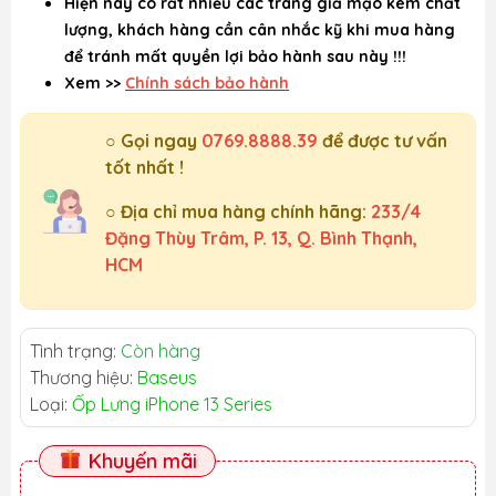
Hiện nay có rất nhiều các trang giả mạo kém chất
lượng, khách hàng cần cân nhắc kỹ khi mua hàng
để tránh mất quyền lợi bảo hành sau này !!!
Xem >>
Chính sách bảo hành
○ Gọi ngay
0769.8888.39
để được tư vấn
tốt nhất !
○ Địa chỉ mua hàng chính hãng:
233/4
Đặng Thùy Trâm, P. 13, Q. Bình Thạnh,
HCM
Tình trạng:
Còn hàng
Thương hiệu:
Baseus
Loại:
Ốp Lưng iPhone 13 Series
Khuyến mãi