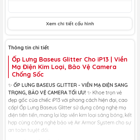
Xem chi tiết cấu hình
Thông tin chi tiết
Ốp Lưng Baseus Glitter Cho iP13 | Viền
Mạ Điện Kim Loại, Bảo Vệ Camera
Chống Sốc
✨
ỐP LƯNG BASEUS GLITTER - VIỀN MẠ ĐIỆN SANG
TRỌNG, BẢO VỆ CAMERA TỐI ƯU!
✨ Khoe trọn vẻ
đẹp gốc của chiếc iP13 với phong cách hiện đại, cao
cấp! Ốp Lưng Baseus Glitter sử dụng công nghệ mạ
điện tiên tiến, mang lại lớp viền kim loại sáng bóng, kết
hợp cùng công nghệ bảo vệ Air Armor System cho sự
an toàn tuyệt đối.