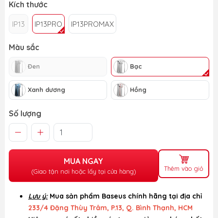
Kích thước
IP13
IP13PRO
IP13PROMAX
Màu sắc
Đen
Bạc
Xanh dương
Hồng
Số lượng
MUA NGAY
Thêm vào giỏ
(Giao tận nơi hoặc lấy tại cửa hàng)
Lưu ý:
Mua sản phẩm Baseus chính hãng tại địa chỉ
233/4 Đặng Thùy Trâm, P.13, Q. Bình Thạnh, HCM