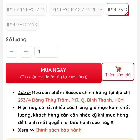
IP13 / 13 PRO / 14
IP13 PRO MAX / 14 PLUS
IP14 PRO
IP14 PRO MAX
Số lượng
MUA NGAY
Thêm vào giỏ
(Giao tận nơi hoặc lấy tại cửa hàng)
Lưu ý:
Mua sản phẩm Baseus chính hãng tại địa chỉ
233/4 Đặng Thùy Trâm, P.13, Q. Bình Thạnh, HCM
Hiện nay có rất nhiều các trang giả mạo kém chất
lượng, khách hàng cần cân nhắc kỹ khi mua hàng
để tránh mất quyền lợi bảo hành sau này !!!
Xem >>
Chính sách bảo hành