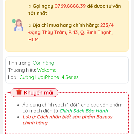
○ Gọi ngay
0769.8888.39
để được tư vấn
tốt nhất !
○ Địa chỉ mua hàng chính hãng:
233/4
Đặng Thùy Trâm, P. 13, Q. Bình Thạnh,
HCM
Tình trạng:
Còn hàng
Thương hiệu:
Wekome
Loại:
Cường Lực iPhone 14 Series
Khuyến mãi
Áp dụng chính sách 1 đổi 1 cho các sản phẩm
có mạch điện tử
Chính Sách Bảo Hành
Lưu ý
: Cách nhận biết sản phẩm Baseus
chính hãng