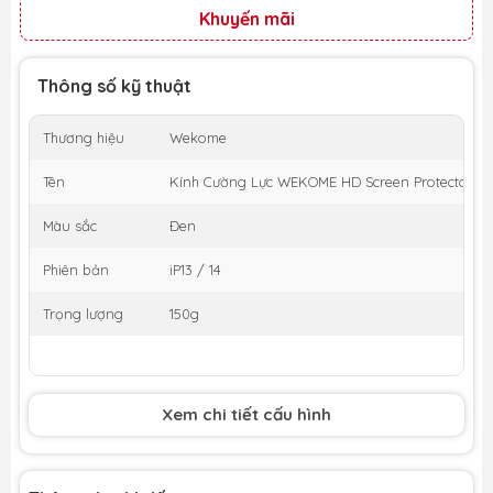
Khuyến mãi
Thông số kỹ thuật
Thương hiệu
Wekome
Tên
Kính Cường Lực WEKOME HD Screen Protector W
Màu sắc
Đen
Phiên bản
iP13 / 14
Trọng lượng
150g
Xem chi tiết cấu hình