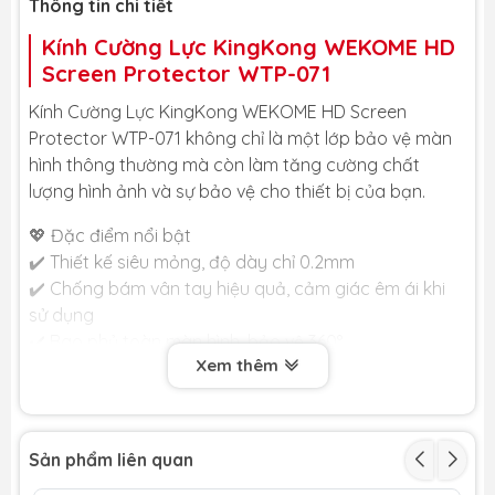
Thông tin chi tiết
Kính Cường Lực KingKong WEKOME HD
Screen Protector WTP-071
Kính Cường Lực KingKong WEKOME HD Screen
Protector WTP-071 không chỉ là một lớp bảo vệ màn
hình thông thường mà còn làm tăng cường chất
lượng hình ảnh và sự bảo vệ cho thiết bị của bạn.
💖 Đặc điểm nổi bật
✔️ Thiết kế siêu mỏng, độ dày chỉ 0.2mm
✔️ Chống bám vân tay hiệu quả, cảm giác êm ái khi
sử dụng
✔️ Bao phủ toàn màn hình, bảo vệ 360°
Xem thêm
✔️ Độ trong suốt siêu cấp, màu sắc rõ ràng hơn
✔️ Màn chống bụi hiệu quả, không để lại bong bóng
khi dán
✔️ Công nghệ xử lý độ cứng thứ cấp, cho độ cứng
Sản phẩm liên quan
tăng gấp đôi