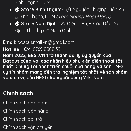
Bình Thạnh, HCM
🏠
Store Bình Thạnh:
45/1 Nguyễn Thượng Hiền P,5
Q.Bình Thạnh, HCM
(Tạm Ngưng Hoạt Động)
🏠
Store Nam Định:
122 Điện Biên, P. Cửa Bắc, Nam
Định, Thành phố Nam Định
Email:
baseusmall.vn@gmail.com
Hotline HCM:
0769 8888 39
Năm 2022, BESI.VN trở thành đại lý ủy quyền của
Baseus cùng với các nhãn hiệu phụ kiện điện thoại tốt
nhất. Chúng tôi phát triển chuỗi cửa hàng và sàn TMĐT
uy tín nhằm mang đến trải nghiệm tốt nhất về sản phẩm
và dịch vụ của BESI cho người dùng Việt Nam.
Chính sách
Chính sách bảo hành
Chính sách bán hàng
Chính sách đổi trả
Chính sách vận chuyển