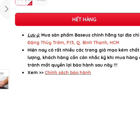
HẾT HÀNG
Lưu ý:
Mua sản phẩm Baseus chính hãng tại địa ch
Đặng Thùy Trâm, P.13, Q. Bình Thạnh, HCM
Hiện nay có rất nhiều các trang giả mạo kém chất
lượng, khách hàng cần cân nhắc kỹ khi mua hàng 
tránh mất quyền lợi bảo hành sau này !!!
Xem >>
Chính sách bảo hành