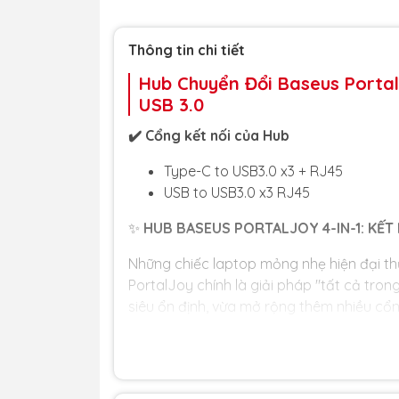
Thông tin chi tiết
Hub Chuyển Đổi Baseus Portal
USB 3.0
✔️ Cổng kết nối của Hub
Type-C to USB3.0 x3 + RJ45
USB to USB3.0 x3 RJ45
✨
HUB BASEUS PORTALJOY 4-IN-1: KẾT
Những chiếc laptop mỏng nhẹ hiện đại t
PortalJoy chính là giải pháp "tất cả tro
siêu ổn định, vừa mở rộng thêm nhiều cổng
🏆
LỢI ÍCH CỐT LÕI DÀNH CHO BẠN
🏆
🌐
KẾT NỐI MẠNG DÂY GIGABIT SIÊU