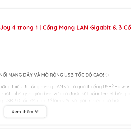
Joy 4 trong 1 | Cổng Mạng LAN Gigabit & 3 C
 NỐI MẠNG DÂY VÀ MỞ RỘNG USB TỐC ĐỘ CAO!
✨
hường thiếu đi cổng mạng LAN và có quá ít cổng USB? Baseus
ng một" nhỏ gọn, giúp bạn vừa có được kết nối internet bằng 
 USB 3.0 tốc độ cao để làm việc và giải trí hiệu quả hơn.
Xem thêm
 TỐC:
Tạm biệt tình trạng Wi-Fi chập chờn, không ổn định. C