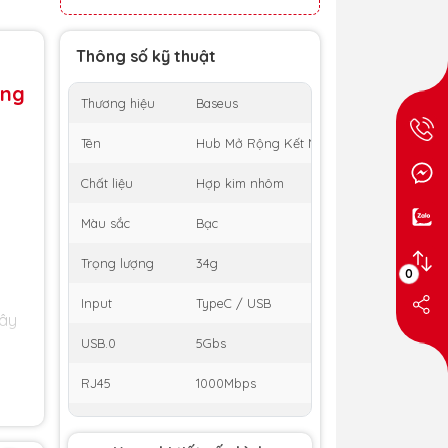
Thông số kỹ thuật
ổng
Thương hiệu
Baseus
Tên
Hub Mở Rộng Kết Nối Baseus PortalJoy S
Chất liệu
Hợp kim nhôm
Màu sắc
Bạc
Trọng lượng
34g
0
Input
TypeC / USB
dây
USB.0
5Gbs
RJ45
1000Mbps
ổng
Hệ điều hành
Windows, Apple OS, Linux, Vista
tương thích