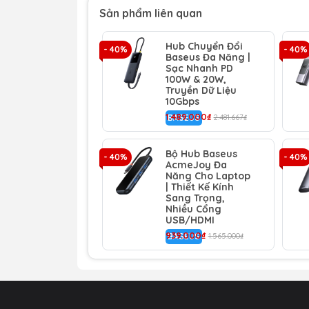
mạng RJ45 hỗ trợ tốc độ lên đến 100
Sản phẩm liên quan
tưởng cho việc chơi game, xem phim 
🚀
MỞ RỘNG 3 CỔNG USB 3.0 TỐC 
Hub Chuyển Đổi
- 40%
- 40%
Baseus Đa Năng |
kết nối. Ba cổng USB 3.0 cho phép bạ
Sạc Nhanh PD
tốc độ truyền dữ liệu lên đến 5Gbps,
100W & 20W,
Truyền Dữ Liệu
10Gbps
칩
HOẠT ĐỘNG ỔN ĐỊNH VỚI CHIP 
1.489.000₫
BASEUS
2.481.667₫
con chip hiệu năng cao riêng biệt.
độ trễ thấp và không gây nhiễu lẫn
Bộ Hub Baseus
- 40%
- 40%
✨
THIẾT KẾ NHỎ GỌN, VỎ NHÔM C
AcmeJoy Đa
Năng Cho Laptop
bạn. Với thiết kế nhỏ gọn, bạn có 
| Thiết Kế Kính
không chỉ mang lại vẻ ngoài sang t
Sang Trọng,
Nhiều Cổng
bị.
USB/HDMI
939.000₫
BASEUS
1.565.000₫
⚙️
TÍNH NĂNG NỔI BẬT
⚙️
Kết nối mạng LAN Gigabit:
Cho tốc 
Mở rộng 3 cổng USB 3.0:
Với tốc độ