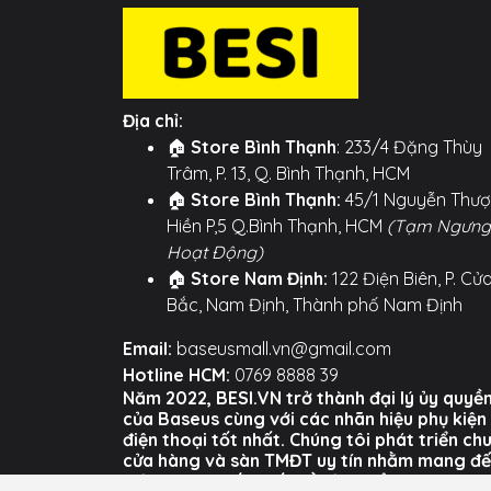
Hai phiên bản đầu vào:
Tùy chọn đầ
Chip xử lý độc lập:
Đảm bảo hiệu suấ
Thiết kế vỏ nhôm cao cấp:
Vừa sang
Địa chỉ:
🏠
Store Bình Thạnh
: 233/4 Đặng Thùy
Cắm và dùng:
Không cần cài đặt dr
Trâm, P. 13, Q. Bình Thạnh, HCM
macOS, Linux).
🏠
Store Bình Thạnh:
45/1 Nguyễn Thư
Hình ảnh sản phẩm
Hiền P,5 Q.Bình Thạnh, HCM
(Tạm Ngưng
Hoạt Động)
🏠
Store Nam Định:
122 Điện Biên, P. Cử
Bắc, Nam Định, Thành phố Nam Định
Email:
baseusmall.vn@gmail.com
Hotline HCM:
0769 8888 39
Năm 2022, BESI.VN trở thành đại lý ủy quyề
của Baseus cùng với các nhãn hiệu phụ kiện
điện thoại tốt nhất. Chúng tôi phát triển ch
cửa hàng và sàn TMĐT uy tín nhằm mang đ
trải nghiệm tốt nhất về sản phẩm và dịch vụ