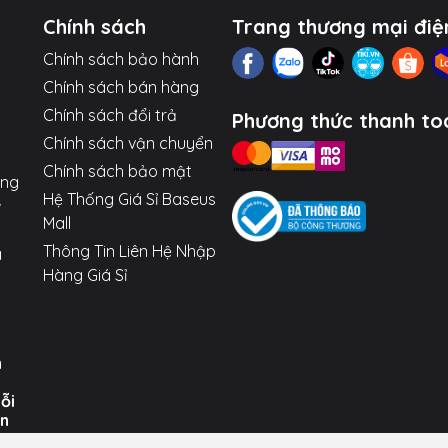
u cắm là USB hoặc Type-C để phù hợp với máy tính của bạn
Chính sách
Trang thương mại điệ
Chính sách bảo hành
t ổn định và mượt mà khi sử dụng nhiều cổng.
Chính sách bán hàng
 trọng, bền bỉ, vừa giúp tản nhiệt tốt.
Chính sách đổi trả
Phương thức thanh to
Chính sách vận chuyển
iver phức tạp cho hầu hết các hệ điều hành phổ biến (Windo
Chính sách bảo mật
ợng
Hệ Thống Giá Sỉ Baseus
Mall
Thông Tin Liên Hệ Nhập
a
Hàng Giá Sỉ
n
uỗi
ến