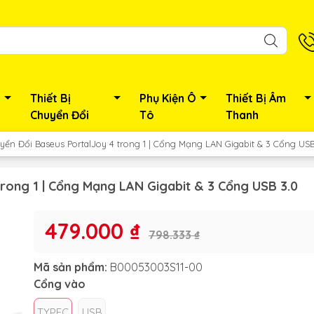
Thiết Bị
Phụ Kiện Ô
Thiết Bị Âm
Chuyển Đổi
Tô
Thanh
ển Đổi Baseus PortalJoy 4 trong 1 | Cổng Mạng LAN Gigabit & 3 Cổng USB
rong 1 | Cổng Mạng LAN Gigabit & 3 Cổng USB 3.0
479.000 ₫
798.333 ₫
Mã sản phẩm:
B00053003S11-00
Cổng vào
TYPEC
USB