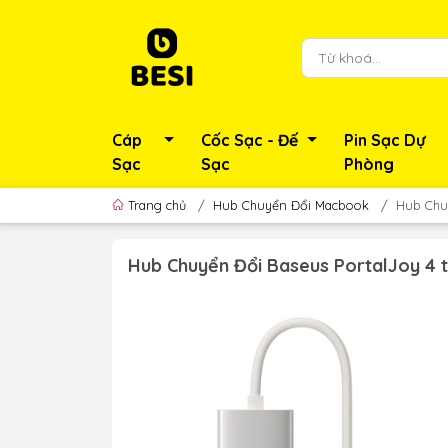
Cáp
Cốc Sạc - Đế
Pin Sạc Dự
Sạc
Sạc
Phòng
Trang chủ
/
Hub Chuyển Đổi Macbook
/
Hub Chuy
Hub Chuyển Đổi Baseus PortalJoy 4 t