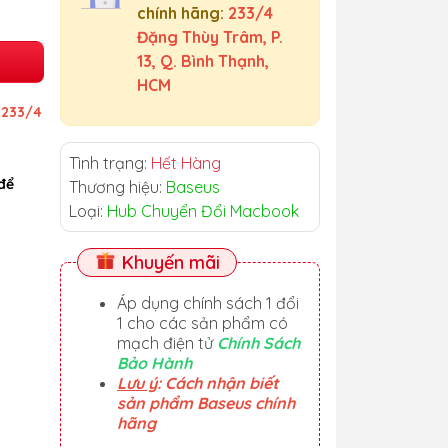
chính hãng:
233/4
Đặng Thùy Trâm, P.
13, Q. Bình Thạnh,
HCM
ỉ
233/4
Tình trạng:
Hết Hàng
để
Thương hiệu:
Baseus
Loại:
Hub Chuyển Đổi Macbook
Khuyến mãi
Áp dụng chính sách 1 đổi
1 cho các sản phẩm có
mạch điện tử
Chính Sách
Bảo Hành
Lưu ý
: Cách nhận biết
sản phẩm Baseus chính
hãng