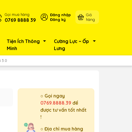
Gọi mua hàng
Đăng nhập
Giỏ
0769 8888 39
Đăng ký
hàng
Tiện Ích Thông
Cường Lực ~ Ốp
Minh
Lưng
 3.0
○ Gọi ngay
0769.8888.39
để
được tư vấn tốt nhất
!
○ Địa chỉ mua hàng