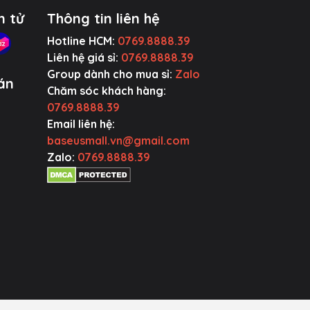
.
n tử
Thông tin liên hệ
Hotline HCM:
0769.8888.39
Liên hệ giá sỉ:
0769.8888.39
Group dành cho mua sỉ:
Zalo
án
Chăm sóc khách hàng:
ws,
0769.8888.39
Email liên hệ:
baseusmall.vn@gmail.com
Zalo:
0769.8888.39