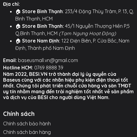
⚙️
TÍNH NĂNG NỔI BẬT
⚙️
Địa chỉ:
🏠
Store Bình Thạnh
: 233/4 Đặng Thùy Trâm, P. 13, Q.
Sạc Nhanh Không Dây 15W:
Tiện lợi và mạnh
Bình Thạnh, HCM
mẽ.
🏠
Store Bình Thạnh:
45/1 Nguyễn Thượng Hiền P,5
Q.Bình Thạnh, HCM
(Tạm Ngưng Hoạt Động)
Nam Châm N52 Lực Hút Mạnh:
Giữ điện thoại
🏠
Store Nam Định:
122 Điện Biên, P. Cửa Bắc, Nam
chắc chắn, ổn định.
Định, Thành phố Nam Định
Tự Động Căn Chỉnh (Tương thích MagSafe):
Email:
baseusmall.vn@gmail.com
Đặt là hít, không cần căn chỉnh thủ công.
Hotline HCM:
0769 8888 39
Thiết Kế Dán Taplo Bằng Keo 3M:
Lắp đặt dễ
Năm 2022, BESI.VN trở thành đại lý ủy quyền của
Baseus cùng với các nhãn hiệu phụ kiện điện thoại tốt
dàng, bám dính chắc chắn.
nhất. Chúng tôi phát triển chuỗi cửa hàng và sàn TMĐT
uy tín nhằm mang đến trải nghiệm tốt nhất về sản phẩm
Thân Đế Dẻo Có Thể Uốn Cong:
Phù hợp với
và dịch vụ của BESI cho người dùng Việt Nam.
nhiều vị trí và bề mặt khác nhau.
Chuyên Dụng Cho Các Dòng Máy iP12 Trở Lên:
Chính sách
Tối ưu hóa cho tính năng sạc từ tính.
Chính sách bảo hành
Hình ảnh sản phẩm
Chính sách bán hàng