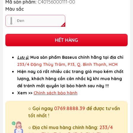
Mã sản phẩm:
C40156000111-00
Màu sắc
Đen
HẾT HÀNG
Lưu ý:
Mua sản phẩm Baseus chính hãng tại địa chỉ
233/4 Đặng Thùy Trâm, P.13, Q. Bình Thạnh, HCM
Hiện nay có rất nhiều các trang giả mạo kém chất
lượng, khách hàng cần cân nhắc kỹ khi mua hàng
để tránh mất quyền lợi bảo hành sau này !!!
Xem >>
Chính sách bảo hành
○ Gọi ngay
0769.8888.39
để được tư vấn
tốt nhất !
○ Địa chỉ mua hàng chính hãng:
233/4