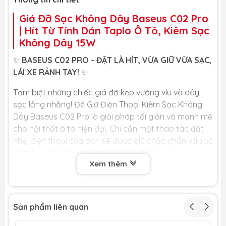
Khung dán miếng kim loại x1
Miếng cồn x1
Giá Đỡ Sạc Không Dây Baseus C02 Pro
Cáp sạc x1
| Hít Từ Tính Dán Taplo Ô Tô, Kiêm Sạc
Không Dây 15W
Kích thước
212 x 60 x 15 (mm)
✨
BASEUS C02 PRO - ĐẶT LÀ HÍT, VỪA GIỮ VỪA SẠC,
LÁI XE RẢNH TAY!
✨
Tạm biệt những chiếc giá đỡ kẹp vướng víu và dây
sạc lằng nhằng! Đế Giữ Điện Thoại Kiêm Sạc Không
Dây Baseus C02 Pro là giải pháp tối giản và mạnh mẽ
cho nội thất ô tô hiện đại. Chỉ cần một thao tác đặt
nhẹ, điện thoại của bạn sẽ được giữ chắc chắn và sạc
nhanh không dây, mang đến trải nghiệm lái xe an
Xem thêm
toàn và tiện lợi.
🏆
LỢI ÍCH CỐT LÕI DÀNH CHO BẠN
🏆
🧲
HÍT NAM CHÂM CỰC MẠNH & TỰ ĐỘNG CĂN CHỈNH:
Sản phẩm liên quan
Trang bị nam châm N52 mạnh mẽ, tự động căn chỉnh