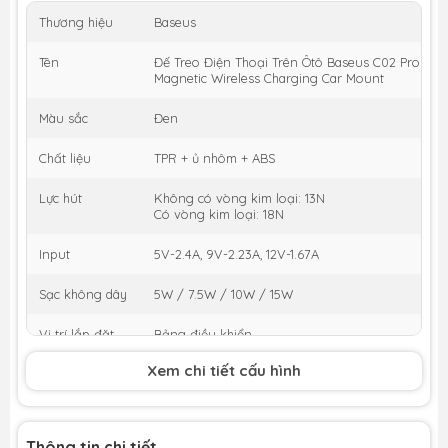
Thương hiệu
Baseus
Tên
Đế Treo Điện Thoại Trên Ôtô Baseus C02 Pro Seri
Magnetic Wireless Charging Car Mount
Màu sắc
Đen
Chất liệu
TPR + ủ nhôm + ABS
Lực hút
Không có vòng kim loại: 13N
Có vòng kim loại: 18N
Input
5V-2.4A, 9V-2.23A, 12V-1.67A
Sạc không dây
5W / 7.5W / 10W / 15W
Vị trí lắp đặt
Bảng điều khiển
Xem chi tiết cấu hình
Tương thích
Các thiết bị có hỗ trợ sạc không dây
điện thoại
Bộ sản phẩm
Keo 3M x2
Thông tin chi tiết
bao gồm
Miếng kim loại x1