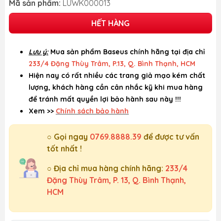
Mã sản phẩm:
LUWK000013
HẾT HÀNG
Lưu ý:
Mua sản phẩm Baseus chính hãng tại địa chỉ
233/4 Đặng Thùy Trâm, P.13, Q. Bình Thạnh, HCM
Hiện nay có rất nhiều các trang giả mạo kém chất
lượng, khách hàng cần cân nhắc kỹ khi mua hàng
để tránh mất quyền lợi bảo hành sau này !!!
Xem >>
Chính sách bảo hành
○ Gọi ngay
0769.8888.39
để được tư vấn
tốt nhất !
○ Địa chỉ mua hàng chính hãng:
233/4
Đặng Thùy Trâm, P. 13, Q. Bình Thạnh,
HCM