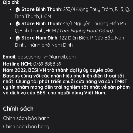
Địa chỉ:
🎮
ĐÈN LED RGB 9 CHẾ ĐỘ - ĐẬM CHẤT GAMING:
🏠
Store Bình Thạnh
: 233/4 Đặng Thùy Trâm, P. 13, Q.
Nâng cấp góc gaming của bạn với dải đèn LED RGB
Bình Thạnh, HCM
sống động hai bên cạnh đế. Dễ dàng chuyển đổi giữa
🏠
Store Bình Thạnh:
45/1 Nguyễn Thượng Hiền P,5
9 hiệu ứng ánh sáng khác nhau (đơn sắc, đổi màu, hơi
Q.Bình Thạnh, HCM
(Tạm Ngưng Hoạt Động)
thở...) để tạo không khí hứng khởi.
🏠
Store Nam Định:
122 Điện Biên, P. Cửa Bắc, Nam
👨‍💻
8 MỨC ĐIỀU CHỈNH ĐỘ CAO - BẢO VỆ CỘT
Định, Thành phố Nam Định
SỐNG:
Thiết kế công thái học với 8 nấc điều chỉnh độ
Email:
baseusmall.vn@gmail.com
cao linh hoạt, giúp bạn dễ dàng nâng màn hình
Hotline HCM:
0769 8888 39
laptop lên ngang tầm mắt, giảm mỏi cổ và đau lưng
Năm 2022, BESI.VN trở thành đại lý ủy quyền của
khi làm việc hoặc chơi game trong thời gian dài.
Baseus cùng với các nhãn hiệu phụ kiện điện thoại tốt
nhất. Chúng tôi phát triển chuỗi cửa hàng và sàn TMĐT
🔇
HOẠT ĐỘNG SIÊU ÊM ÁI:
Dù sở hữu quạt tốc độ
uy tín nhằm mang đến trải nghiệm tốt nhất về sản phẩm
cao, đế tản nhiệt Baseus ThermoCool vẫn hoạt động
và dịch vụ của BESI cho người dùng Việt Nam.
cực kỳ êm ái, gần như không gây ra tiếng ồn khó chịu,
giúp bạn tập trung tối đa vào công việc hay trận đấu.
Chính sách
Chính sách bảo hành
⚙️
TÍNH NĂNG NỔI BẬT
⚙️
Chính sách bán hàng
Quạt Turbo Kép 4200RPM:
Tản nhiệt chủ động,