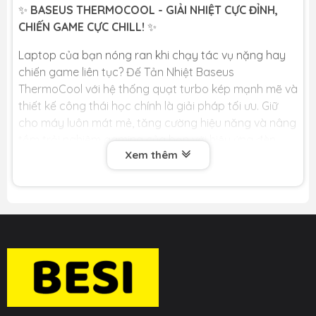
✨
BASEUS THERMOCOOL - GIẢI NHIỆT CỰC ĐỈNH,
CHIẾN GAME CỰC CHILL!
✨
Laptop của bạn nóng ran khi chạy tác vụ nặng hay
chiến game liên tục? Đế Tản Nhiệt Baseus
ThermoCool với hệ thống quạt turbo kép mạnh mẽ và
thiết kế công thái học chính là giải pháp tối ưu. Giữ
cho máy luôn mát mẻ, tăng cường hiệu năng và nâng
tầm trải nghiệm gaming của bạn với hiệu ứng đèn
Xem thêm
RGB độc đáo.
🏆
LỢI ÍCH CỐT LÕI DÀNH CHO BẠN
🏆
❄️
QUẠT TURBO KÉP 4200RPM - LÀM MÁT SIÊU TỐC:
Trang bị 2 quạt turbo tốc độ cao lên đến 4200
vòng/phút, tạo luồng gió mạnh mẽ thổi trực tiếp vào
mặt đáy laptop qua các khe tản nhiệt được thiết kế
tối ưu. Hạ nhiệt nhanh chóng, duy trì hiệu năng ổn
định.