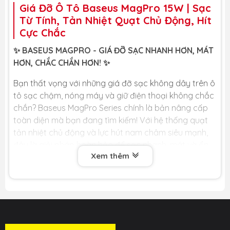
Giá Đỡ Ô Tô Baseus MagPro 15W | Sạc
Từ Tính, Tản Nhiệt Quạt Chủ Động, Hít
Cực Chắc
✨ BASEUS MAGPRO - GIÁ ĐỠ SẠC NHANH HƠN, MÁT
HƠN, CHẮC CHẮN HƠN! ✨
Bạn thất vọng với những giá đỡ sạc không dây trên ô
tô sạc chậm, nóng máy và giữ điện thoại không chắc
chắn? Baseus MagPro Series chính là bản nâng cấp
toàn diện mà bạn đang tìm kiếm! Với hệ thống quạt
tản nhiệt chủ động và lực hút nam châm siêu mạnh,
đây là giải pháp hoàn hảo để sạc nhanh, mát và ổn
Xem thêm
định trên mọi cung đường.
🏆 LỢI ÍCH CỐT LÕI DÀNH CHO BẠN 🏆
❄️ SẠC NHANH KHÔNG NÓNG VỚI QUẠT TẢN NHIỆT
CHỦ ĐỘNG: Đây là điểm khác biệt lớn nhất! Hệ thống
tản nhiệt kép (tấm tản nhiệt + quạt làm mát) chủ