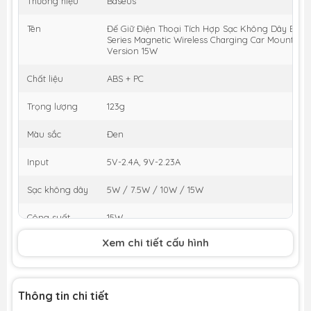
Thương hiệu
Baseus
Tên
Đế Giữ Điện Thoại Tích Hợp Sạc Không Dây Bas
Series Magnetic Wireless Charging Car Mount Air
Version 15W
Chất liệu
ABS + PC
Trọng lượng
123g
Màu sắc
Đen
Input
5V-2.4A, 9V-2.23A
Sạc không dây
5W / 7.5W / 10W / 15W
Công suất
15W
Xem chi tiết cấu hình
Chịu tải
Không có vòng kim loại: 12N
Có vòng kim loại: 18N
Thông tin chi tiết