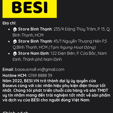
động thổi bay hơi nóng, giúp duy trì tốc độ sạc không
dây 15W ổn định. Nói lời tạm biệt với tình trạng sạc
chậm dần do quá nhiệt thường thấy ở các giá đỡ
khác.
Địa chỉ:
🏠
Store Bình Thạnh
: 233/4 Đặng Thùy Trâm, P. 13, Q.
🧲 LỰC HÚT NAM CHÂM 1.2KG - BẤT CHẤP MỌI RUNG
Bình Thạnh, HCM
LẮC: Với lực hút từ tính lên đến 12N (tương đương sức
🏠
Store Bình Thạnh:
45/1 Nguyễn Thượng Hiền P,5
giữ 1.2kg), điện thoại của bạn sẽ được giữ chặt một
Q.Bình Thạnh, HCM
(Tạm Ngưng Hoạt Động)
cách an toàn tuyệt đối. Tự tin di chuyển qua những
🏠
Store Nam Định:
122 Điện Biên, P. Cửa Bắc, Nam
đoạn đường gồ ghề nhất mà không lo điện thoại bị
Định, Thành phố Nam Định
rơi.
Email:
baseusmall.vn@gmail.com
💪 NGÀM KẸP CỬA GIÓ NÂNG CẤP - CHẮC CHẮN GẤP
Hotline HCM:
0769 8888 39
BỘI: Ngàm kẹp cửa gió được thiết kế dạng móc câu
Năm 2022, BESI.VN trở thành đại lý ủy quyền của
cải tiến, bám chặt vào lá gió một cách vững chãi.
Baseus cùng với các nhãn hiệu phụ kiện điện thoại tốt
Thiết kế này giúp chống rung lắc và ổn định hơn nhiều
nhất. Chúng tôi phát triển chuỗi cửa hàng và sàn TMĐT
uy tín nhằm mang đến trải nghiệm tốt nhất về sản phẩm
lần so với các loại kẹp thông thường.
và dịch vụ của BESI cho người dùng Việt Nam.
🔄 XOAY 360° & ĐẶT VÀO LÀ SẠC: Thao tác một tay
cực kỳ đơn giản. Chỉ cần đưa điện thoại lại gần, lực