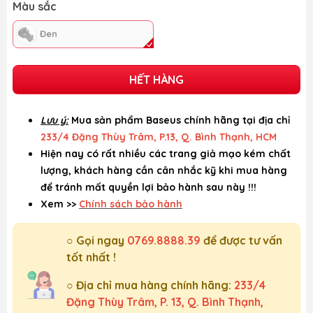
Màu sắc
Đen
HẾT HÀNG
Lưu ý:
Mua sản phẩm Baseus chính hãng tại địa chỉ
233/4 Đặng Thùy Trâm, P.13, Q. Bình Thạnh, HCM
Hiện nay có rất nhiều các trang giả mạo kém chất
lượng, khách hàng cần cân nhắc kỹ khi mua hàng
để tránh mất quyền lợi bảo hành sau này !!!
Xem >>
Chính sách bảo hành
○ Gọi ngay
0769.8888.39
để được tư vấn
tốt nhất !
○ Địa chỉ mua hàng chính hãng:
233/4
Đặng Thùy Trâm, P. 13, Q. Bình Thạnh,