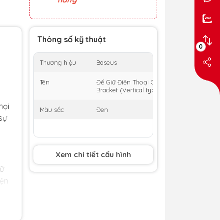
Thông số kỹ thuật
0
Thương hiệu
Baseus
Tên
Đế Giữ Điện Thoại OS-Baseus Small Ears S
Bracket (Vertical type)
mọi
Màu sắc
Đen
sự
Xem chi tiết cấu hình
ữ
iện
g