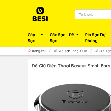
Cáp
Cốc Sạc - Đế
Pin Sạc Dự
Sạc
Sạc
Phòng
Trang chủ
/
Đế Giữ Điện Thoại Ô Tô
/
Đế Giữ Điệ
Đế Giữ Điện Thoại Baseus Small Ear