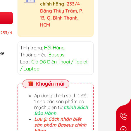
chính hãng:
233/4
Đặng Thùy Trâm, P.
13, Q. Bình Thạnh,
HCM
ỉ
233/4
Tình trạng:
Hết Hàng
để
Thương hiệu:
Baseus
Loại:
Giá Đỡ Điện Thoại / Tablet
/ Laptop
Khuyến mãi
Áp dụng chính sách 1 đổi
1 cho các sản phẩm có
mạch điện tử
Chính Sách
Bảo Hành
Lưu ý
: Cách nhận biết
sản phẩm Baseus chính
hãng