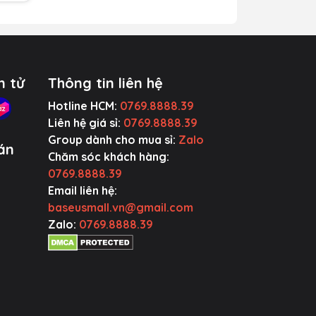
uộc
iều
n tử
Thông tin liên hệ
Hotline HCM:
0769.8888.39
Liên hệ giá sỉ:
0769.8888.39
t cứ
Group dành cho mua sỉ:
Zalo
án
Chăm sóc khách hàng:
0769.8888.39
Email liên hệ:
baseusmall.vn@gmail.com
Zalo:
0769.8888.39