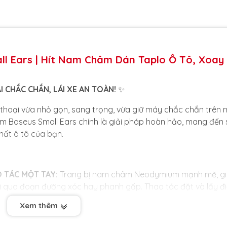
ll Ears | Hít Nam Châm Dán Taplo Ô Tô, Xoay
I CHẮC CHẮN, LÁI XE AN TOÀN!
✨
 thoại vừa nhỏ gọn, sang trọng, vừa giữ máy chắc chắn trên 
 Baseus Small Ears chính là giải pháp hoàn hảo, mang đến 
thất ô tô của bạn.
 TÁC MỘT TAY:
Trang bị nam châm Neodymium mạnh mẽ, gi
đi qua đoạn đường xóc hay phanh gấp. Thao tác đặt và lấy đ
hóng và an toàn.
Xem thêm
ỌI GÓC NHÌN:
Với khớp nối bi thông minh, bạn có thể dễ dàn