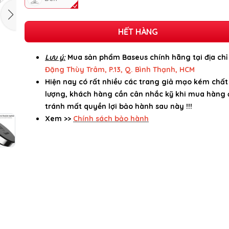
HẾT HÀNG
Lưu ý:
Mua sản phẩm Baseus chính hãng tại địa ch
Đặng Thùy Trâm, P.13, Q. Bình Thạnh, HCM
Hiện nay có rất nhiều các trang giả mạo kém chất
lượng, khách hàng cần cân nhắc kỹ khi mua hàng 
tránh mất quyền lợi bảo hành sau này !!!
Xem >>
Chính sách bảo hành