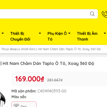
Thiết Bị
Phụ Kiện Ô
Thiết Bị Âm
Chuyển Đổi
Tô
Thanh
n Thoại Baseus Small Ears | Hít Nam Châm Dán Taplo Ô Tô, Xoay 360 Độ
s | Hít Nam Châm Dán Taplo Ô Tô, Xoay 360 Độ
169.000₫
281.667₫
Mã sản phẩm:
C40141403113-00
Màu sắc
Đen