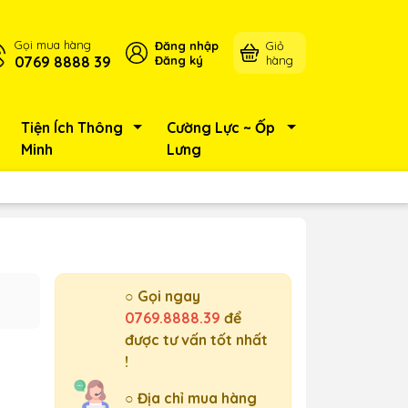
Gọi mua hàng
Đăng nhập
Giỏ
0769 8888 39
Đăng ký
hàng
Tiện Ích Thông
Cường Lực ~ Ốp
Minh
Lưng
○ Gọi ngay
0769.8888.39
để
được tư vấn tốt nhất
!
○ Địa chỉ mua hàng