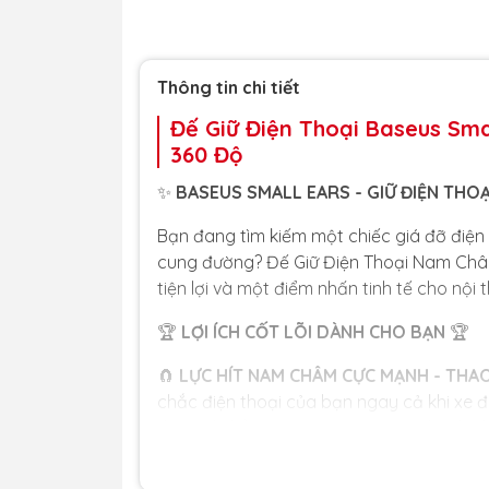
Thông tin chi tiết
Đế Giữ Điện Thoại Baseus Sma
360 Độ
✨
BASEUS SMALL EARS - GIỮ ĐIỆN THOẠ
Bạn đang tìm kiếm một chiếc giá đỡ điện
cung đường? Đế Giữ Điện Thoại Nam Châm
tiện lợi và một điểm nhấn tinh tế cho nội 
🏆
LỢI ÍCH CỐT LÕI DÀNH CHO BẠN
🏆
🧲
LỰC HÍT NAM CHÂM CỰC MẠNH - THAO
chắc điện thoại của bạn ngay cả khi xe 
thoại chỉ bằng một tay, vô cùng nhanh c
🔄
XOAY 360° LINH HOẠT - TÙY CHỈNH M