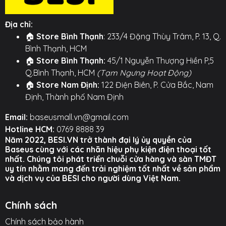
Địa chỉ:
🏠
Store Bình Thạnh
: 233/4 Đặng Thùy Trâm, P. 13, Q.
Bình Thạnh, HCM
🏠
Store Bình Thạnh:
45/1 Nguyễn Thượng Hiền P,5
Q.Bình Thạnh, HCM
(Tạm Ngưng Hoạt Động)
🏠
Store Nam Định:
122 Điện Biên, P. Cửa Bắc, Nam
Định, Thành phố Nam Định
Email:
baseusmall.vn@gmail.com
Hotline HCM:
0769 8888 39
Năm 2022, BESI.VN trở thành đại lý ủy quyền của
Baseus cùng với các nhãn hiệu phụ kiện điện thoại tốt
nhất. Chúng tôi phát triển chuỗi cửa hàng và sàn TMĐT
uy tín nhằm mang đến trải nghiệm tốt nhất về sản phẩm
và dịch vụ của BESI cho người dùng Việt Nam.
Chính sách
Chính sách bảo hành