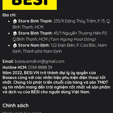
(Powder Metallurgy) cao cấp, chống mài mòn. Cổ
cáp được gia cố chắc chắn, đảm bảo độ bền lâu dài.
Địa chỉ:
⚙️ TÍNH NĂNG NỔI BẬT ⚙️
🏠
Store Bình Thạnh
: 233/4 Đặng Thùy Trâm, P. 13, Q.
Bình Thạnh, HCM
○ Công nghệ tự ngắt thông minh khi pin đầy, bảo vệ
🏠
Store Bình Thạnh:
45/1 Nguyễn Thượng Hiền P,5
pin.
Q.Bình Thạnh, HCM
(Tạm Ngưng Hoạt Động)
○ Thiết kế đầu cắm trong suốt độc đáo, phong cách
🏠
Store Nam Định:
122 Điện Biên, P. Cửa Bắc, Nam
Cyberpunk.
Định, Thành phố Nam Định
○ Hỗ trợ sạc nhanh công suất cao cho các dòng điện
Email:
baseusmall.vn@gmail.com
thoại mới.
Hotline HCM:
0769 8888 39
Năm 2022, BESI.VN trở thành đại lý ủy quyền của
○ Vật liệu cao cấp: Đầu cắm luyện kim bột, dây dù
Baseus cùng với các nhãn hiệu phụ kiện điện thoại tốt
bện bền bỉ.
nhất. Chúng tôi phát triển chuỗi cửa hàng và sàn TMĐT
uy tín nhằm mang đến trải nghiệm tốt nhất về sản phẩm
Hình ảnh sản phẩm
và dịch vụ của BESI cho người dùng Việt Nam.
Chính sách