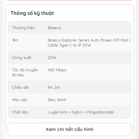
Thông số kỹ thuật
Thương hiệu
Baseus
Tên
Baseus Explorer Series Auto Power-Off Fast Char
Cable Type-C to IP 20W
Công suất
20W
Tốc độ truyền
480 Mbps
dữ liệu
Chiều dài
1m, 2m
Màu sắc
Đen, Xanh
Chất liệu
Luyện kim + Nylon + Polycarbonate
Xem chi tiết cấu hình