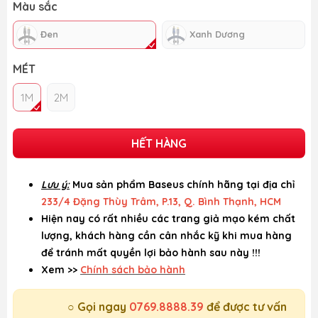
Màu sắc
Đen
Xanh Dương
MÉT
1M
2M
HẾT HÀNG
Lưu ý:
Mua sản phẩm Baseus chính hãng tại địa chỉ
233/4 Đặng Thùy Trâm, P.13, Q. Bình Thạnh, HCM
Hiện nay có rất nhiều các trang giả mạo kém chất
lượng, khách hàng cần cân nhắc kỹ khi mua hàng
để tránh mất quyền lợi bảo hành sau này !!!
Xem >>
Chính sách bảo hành
○ Gọi ngay
0769.8888.39
để được tư vấn