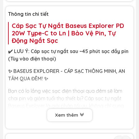
Thông tin chi tiết
Cáp Sạc Tự Ngắt Baseus Explorer PD
20W Type-C to Ln | Bảo Vệ Pin, Tự
Động Ngắt Sạc
✔️ LƯU Ý: Cáp sạc tự ngắt sau ~45 phút sạc đầy pin
(Tùy vào điện thoại)
✨ BASEUS EXPLORER - CÁP SẠC THÔNG MINH, AN
TÂM QUA ĐÊM! ✨
Bạn có lo lắng việc sạc điện thoại qua đêm sẽ làm
chai pin và giảm tuổi thọ thiết bị? Cáp sạc tự ngắt
Baseus Explorer là giải pháp tối ưu, không chỉ cung
cấp tốc độ sạc nhanh mà còn tự động bảo vệ viên
Xem thêm
pin của bạn, mang lại sự an tâm tuyệt đối.
🏆 LỢI ÍCH CỐT LÕI DÀNH CHO BẠN 🏆