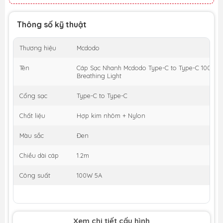
Thông số kỹ thuật
Thương hiệu
Mcdodo
Tên
Cáp Sạc Nhanh Mcdodo Type-C to Type-C 100W C
Breathing Light
Cổng sạc
Type-C to Type-C
Chất liệu
Hợp kim nhôm + Nylon
Màu sắc
Đen
Chiều dài cáp
1.2m
Công suất
100W 5A
Xem chi tiết cấu hình