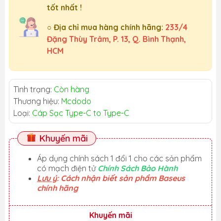
tốt nhất !
○ Địa chỉ mua hàng chính hãng:
233/4
Đặng Thùy Trâm, P. 13, Q. Bình Thạnh,
HCM
Tình trạng:
Còn hàng
Thương hiệu:
Mcdodo
Loại:
Cáp Sạc Type-C to Type-C
Khuyến mãi
Áp dụng chính sách 1 đổi 1 cho các sản phẩm
có mạch điện tử
Chính Sách Bảo Hành
Lưu ý
: Cách nhận biết sản phẩm Baseus
chính hãng
Khuyến mãi