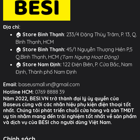
dòng điện để mang lại tốc độ sạc nhanh và ổn định
nhất, đồng thời bảo vệ an toàn cho pin thiết bị của
bạn.
Địa chỉ:
⚙️ TÍNH NĂNG NỔI BẬT (TỔNG QUÁT) ⚙️
🏠
Store Bình Thạnh
: 233/4 Đặng Thùy Trâm, P. 13, Q.
Bình Thạnh, HCM
○ Hỗ trợ sạc nhanh công suất cao cho laptop, máy
🏠
Store Bình Thạnh:
45/1 Nguyễn Thượng Hiền P,5
tính bảng và điện thoại.
Q.Bình Thạnh, HCM
(Tạm Ngưng Hoạt Động)
🏠
Store Nam Định:
122 Điện Biên, P. Cửa Bắc, Nam
○ Tích hợp đèn LED với hiệu ứng "hơi thở" báo trạng
Định, Thành phố Nam Định
thái sạc.
Email:
baseusmall.vn@gmail.com
○ Vật liệu cao cấp, thiết kế bền bỉ, chống gãy gập.
Hotline HCM:
0769 8888 39
○ Tích hợp chip xử lý thông minh đảm bảo sạc an
Năm 2022, BESI.VN trở thành đại lý ủy quyền của
Baseus cùng với các nhãn hiệu phụ kiện điện thoại tốt
toàn.
nhất. Chúng tôi phát triển chuỗi cửa hàng và sàn TMĐT
uy tín nhằm mang đến trải nghiệm tốt nhất về sản phẩm
Hình ảnh sản phẩm
và dịch vụ của BESI cho người dùng Việt Nam.
Chính sách