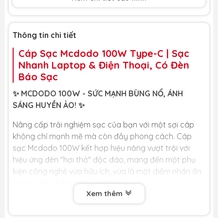
Thông tin chi tiết
Cáp Sạc Mcdodo 100W Type-C | Sạc
Nhanh Laptop & Điện Thoại, Có Đèn
Báo Sạc
✨ MCDODO 100W - SỨC MẠNH BÙNG NỔ, ÁNH
SÁNG HUYỀN ẢO! ✨
Nâng cấp trải nghiệm sạc của bạn với một sợi cáp
không chỉ mạnh mẽ mà còn đầy phong cách. Cáp
sạc Mcdodo 100W kết hợp hiệu năng vượt trội với
hiệu ứng đèn "hơi thở" độc đáo, mang đến một phụ
kiện công nghệ vừa hữu ích, vừa là một điểm nhấn ấn
tượng cho không gian của bạn.
Xem thêm
🏆 LỢI ÍCH CỐT LÕI DÀNH CHO BẠN 🏆