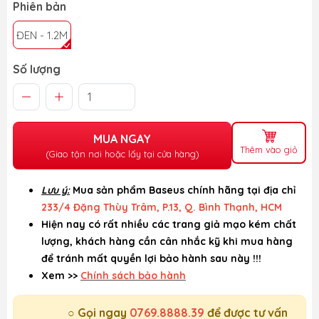
Phiên bản
ĐEN - 1.2M
Số lượng
MUA NGAY
Thêm vào giỏ
(Giao tận nơi hoặc lấy tại cửa hàng)
Lưu ý:
Mua sản phẩm Baseus chính hãng tại địa chỉ
233/4 Đặng Thùy Trâm, P.13, Q. Bình Thạnh, HCM
Hiện nay có rất nhiều các trang giả mạo kém chất
lượng, khách hàng cần cân nhắc kỹ khi mua hàng
để tránh mất quyền lợi bảo hành sau này !!!
Xem >>
Chính sách bảo hành
○ Gọi ngay
0769.8888.39
để được tư vấn