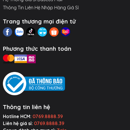
Thông Tin Liên Hệ Nhập Hàng Giá Sỉ
Trang thương mại điện tử
Phương thức thanh toán
Thông tin liên hệ
Hotline HCM:
0769.8888.39
ụ Kiện Ô Tô
Thiết Bị Âm
Tiện Ích Thông
Cường Lực ~
Thanh
Minh
Ốp Lưng
Liên hệ giá sỉ:
0769.8888.39