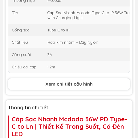
Thương hiệu
Mcdodo
Tên
Cáp Sạc Nhanh Mcdodo Type-C to iP 36W Transpa
with Charging Light
Cổng sạc
Type-C to iP
Chất liệu
Hợp kim nhôm + Dây Nylon
Công suất
3A
Chiều dài cáp
1.2m
Xem chi tiết cấu hình
Thông tin chi tiết
Cáp Sạc Nhanh Mcdodo 36W PD Type-
C to Ln | Thiết Kế Trong Suốt, Có Đèn
LED