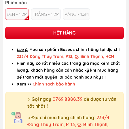
Phiên bản
ĐEN - 1.2M
TRẮNG - 1.2M
VÀNG - 1.2M
HẾT HÀNG
Lưu ý:
Mua sản phẩm Baseus chính hãng tại địa chỉ
233/4 Đặng Thùy Trâm, P.13, Q. Bình Thạnh, HCM
Hiện nay có rất nhiều các trang giả mạo kém chất
lượng, khách hàng cần cân nhắc kỹ khi mua hàng
để tránh mất quyền lợi bảo hành sau này !!!
Xem >>
Chính sách bảo hành
○ Gọi ngay
0769.8888.39
để được tư vấn
tốt nhất !
○ Địa chỉ mua hàng chính hãng:
233/4
Đặng Thùy Trâm, P. 13, Q. Bình Thạnh,