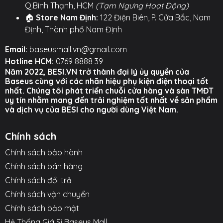
Q.Bình Thạnh, HCM
(Tạm Ngưng Hoạt Động)
máy tính bảng.
🏠
Store Nam Định:
122 Điện Biên, P. Cửa Bắc, Nam
○ Hỗ trợ kết nối ổn định với màn hình ô tô.
Định, Thành phố Nam Định
○ Tích hợp chip sạc thông minh và đèn LED báo sạc
Email:
baseusmall.vn@gmail.com
hai mặt.
Hotline HCM:
0769 8888 39
Năm 2022, BESI.VN trở thành đại lý ủy quyền của
Hình ảnh sản phẩm
Baseus cùng với các nhãn hiệu phụ kiện điện thoại tốt
nhất. Chúng tôi phát triển chuỗi cửa hàng và sàn TMĐT
uy tín nhằm mang đến trải nghiệm tốt nhất về sản phẩm
và dịch vụ của BESI cho người dùng Việt Nam.
Chính sách
Chính sách bảo hành
Chính sách bán hàng
Chính sách đổi trả
Chính sách vận chuyển
Chính sách bảo mật
Hệ Thống Giá Sỉ Baseus Mall