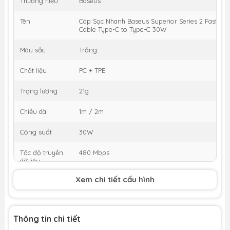
Thương hiệu
Baseus
Tên
Cáp Sạc Nhanh Baseus Superior Series 2 Fast Ch
Cable Type-C to Type-C 30W
Màu sắc
Trắng
Chất liệu
PC + TPE
Trọng lượng
21g
Chiều dài
1m / 2m
Công suất
30W
Tốc độ truyền
480 Mbps
dữ liệu
Xem chi tiết cấu hình
Input / Output
TypeC
Thông tin chi tiết