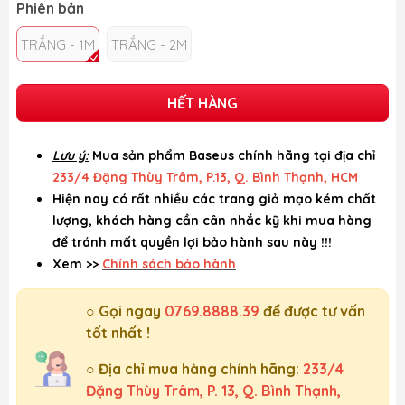
Phiên bản
TRẮNG - 1M
TRẮNG - 2M
HẾT HÀNG
Lưu ý:
Mua sản phẩm Baseus chính hãng tại địa chỉ
233/4 Đặng Thùy Trâm, P.13, Q. Bình Thạnh, HCM
Hiện nay có rất nhiều các trang giả mạo kém chất
lượng, khách hàng cần cân nhắc kỹ khi mua hàng
để tránh mất quyền lợi bảo hành sau này !!!
Xem >>
Chính sách bảo hành
○ Gọi ngay
0769.8888.39
để được tư vấn
tốt nhất !
○ Địa chỉ mua hàng chính hãng:
233/4
Đặng Thùy Trâm, P. 13, Q. Bình Thạnh,