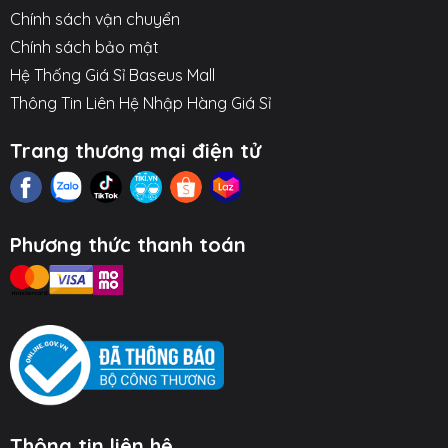
Hỗ trợ truyền dữ liệu 480Mbps:
Giúp bạn có thể
Chính sách vận chuyển
sao chép ảnh, video giữa các thiết bị.
Chính sách bảo mật
Thiết kế bền bỉ:
Giúp chống gãy gập hiệu quả ở
Hệ Thống Giá Sỉ Baseus Mall
phần cổ cáp.
Thông Tin Liên Hệ Nhập Hàng Giá Sỉ
Hình ảnh sản phẩm
Trang thương mại điện tử
Phương thức thanh toán
Thông tin liên hệ