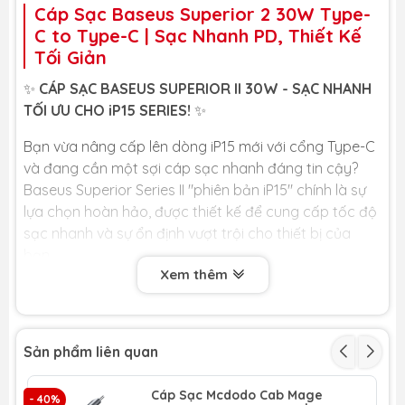
Cáp Sạc Baseus Superior 2 30W Type-
C to Type-C | Sạc Nhanh PD, Thiết Kế
Tối Giản
✨
CÁP SẠC BASEUS SUPERIOR II 30W - SẠC NHANH
TỐI ƯU CHO iP15 SERIES!
✨
Bạn vừa nâng cấp lên dòng iP15 mới với cổng Type-C
và đang cần một sợi cáp sạc nhanh đáng tin cậy?
Baseus Superior Series II "phiên bản iP15" chính là sự
lựa chọn hoàn hảo, được thiết kế để cung cấp tốc độ
sạc nhanh và sự ổn định vượt trội cho thiết bị của
bạn.
Xem thêm
🏆
LỢI ÍCH CỐT LÕI DÀNH CHO BẠN
🏆
⚡
THIẾT KẾ DÀNH RIÊNG CHO iP15 SERIES:
Tương thích hoàn hảo, hiệu năng tối ưu. Cáp
Sản phẩm liên quan
được thiết kế đặc biệt để cung cấp công suất
sạc nhanh PD 30W, hoàn toàn tương thích với
Cáp Sạc Mcdodo Cab Mage
- 40%
- 