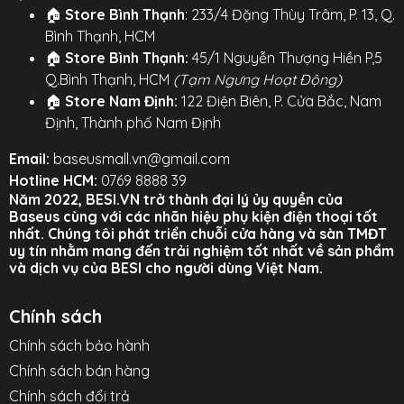
🏠
Store Bình Thạnh
: 233/4 Đặng Thùy Trâm, P. 13, Q.
cáp được gia cố bằng vật liệu TPE dẻo dai, giúp
Bình Thạnh, HCM
chống gãy gập hiệu quả sau hàng ngàn lần uốn
🏠
Store Bình Thạnh:
45/1 Nguyễn Thượng Hiền P,5
cong. Thiết kế màu trắng tối giản, tinh tế, phù
Q.Bình Thạnh, HCM
(Tạm Ngưng Hoạt Động)
hợp một cách hoàn hảo với các phụ kiện khác
🏠
Store Nam Định:
122 Điện Biên, P. Cửa Bắc, Nam
trong hệ sinh thái của bạn.
Định, Thành phố Nam Định
⚙️
TÍNH NĂNG NỔI BẬT
⚙️
Email:
baseusmall.vn@gmail.com
Công suất sạc nhanh 30W:
Được thiết kế tối ưu
Hotline HCM:
0769 8888 39
cho các dòng máy iP15 series.
Năm 2022, BESI.VN trở thành đại lý ủy quyền của
Baseus cùng với các nhãn hiệu phụ kiện điện thoại tốt
Kết nối Type-C to Type-C:
Là chuẩn kết nối
nhất. Chúng tôi phát triển chuỗi cửa hàng và sàn TMĐT
uy tín nhằm mang đến trải nghiệm tốt nhất về sản phẩm
mới, cho tốc độ cao và sự tiện lợi.
và dịch vụ của BESI cho người dùng Việt Nam.
Hỗ trợ sạc nhanh PD:
Tương thích tốt với các
mức sạc 27W, 20W.
Chính sách
Chính sách bảo hành
Cấu trúc 5 lõi cao cấp:
Giúp cho quá trình sạc
luôn ổn định và an toàn.
Chính sách bán hàng
Chính sách đổi trả