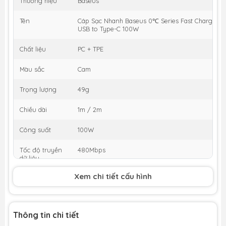
Thương hiệu
Baseus
Tên
Cáp Sạc Nhanh Baseus 0℃ Series Fast Charging 
USB to Type-C 100W
Chất liệu
PC + TPE
Màu sắc
Cam
Trọng lượng
49g
Chiều dài
1m / 2m
Công suất
100W
Tốc độ truyền
480Mbps
dữ liệu
Xem chi tiết cấu hình
Input / Output
USB / Type-C
Thông tin chi tiết