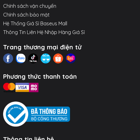
Chính sách vận chuyển
○ Chức năng: Hỗ trợ sạc và truyền dữ liệu.
Chính sách bảo mật
○ Độ bền: Vượt qua bài kiểm tra uốn cong hơn 10,000
Hệ Thống Giá Sỉ Baseus Mall
lần.
Thông Tin Liên Hệ Nhập Hàng Giá Sỉ
○ Chất liệu: Vỏ TPE thân thiện với da, đầu cắm PC gia
Trang thương mại điện tử
cố.
Hình ảnh sản phẩm
Phương thức thanh toán
Thông tin liên hệ