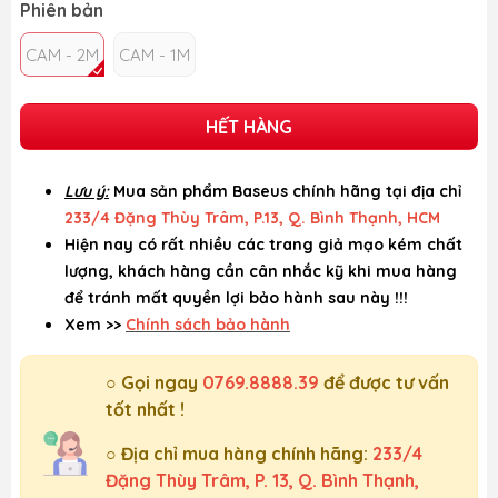
Phiên bản
CAM - 2M
CAM - 1M
HẾT HÀNG
Lưu ý:
Mua sản phẩm Baseus chính hãng tại địa chỉ
233/4 Đặng Thùy Trâm, P.13, Q. Bình Thạnh, HCM
Hiện nay có rất nhiều các trang giả mạo kém chất
lượng, khách hàng cần cân nhắc kỹ khi mua hàng
để tránh mất quyền lợi bảo hành sau này !!!
Xem >>
Chính sách bảo hành
○ Gọi ngay
0769.8888.39
để được tư vấn
tốt nhất !
○ Địa chỉ mua hàng chính hãng:
233/4
Đặng Thùy Trâm, P. 13, Q. Bình Thạnh,