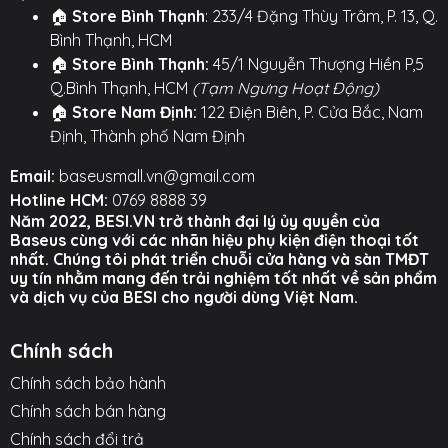
qua các bài kiểm tra uốn cong, gập bẻ hơn 10,000
🏠
Store Bình Thạnh
: 233/4 Đặng Thùy Trâm, P. 13, Q.
lần mà không hư hại. Đầu cắm được gia cố chắc
Bình Thạnh, HCM
chắn, đảm bảo kết nối luôn ổn định.
🏠
Store Bình Thạnh:
45/1 Nguyễn Thượng Hiền P,5
Q.Bình Thạnh, HCM
(Tạm Ngưng Hoạt Động)
🔌 DÒNG ĐIỆN LỚN 6A - AN TOÀN & ỔN ĐỊNH: Với lõi
🏠
Store Nam Định:
122 Điện Biên, P. Cửa Bắc, Nam
đồng nguyên chất dày dặn, cáp có khả năng chịu
Định, Thành phố Nam Định
được dòng điện lớn lên đến 6A một cách an toàn,
đảm bảo quá trình sạc siêu nhanh diễn ra ổn định,
Email:
baseusmall.vn@gmail.com
hiệu quả và không gây nóng bất thường.
Hotline HCM:
0769 8888 39
Năm 2022, BESI.VN trở thành đại lý ủy quyền của
⚙️ TÍNH NĂNG NỔI BẬT ⚙️
Baseus cùng với các nhãn hiệu phụ kiện điện thoại tốt
nhất. Chúng tôi phát triển chuỗi cửa hàng và sàn TMĐT
○ Tính năng đặc biệt: Vỏ TPE chịu được nhiệt độ cực
uy tín nhằm mang đến trải nghiệm tốt nhất về sản phẩm
lạnh (-40°C) mà không bị cứng gãy.
và dịch vụ của BESI cho người dùng Việt Nam.
○ Công suất: Hỗ trợ các chuẩn sạc nhanh độc quyền
Chính sách
lên đến 100W (tương thích ngược 88W/66W/40W...).
Chính sách bảo hành
○ Dòng điện: Tối đa 6A.
Chính sách bán hàng
○ Kết nối: USB to Type-C.
Chính sách đổi trả