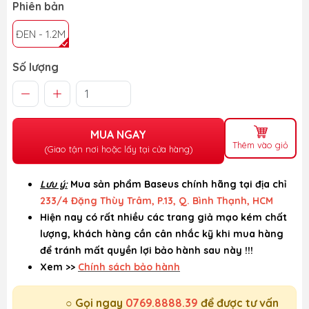
Phiên bản
ĐEN - 1.2M
Số lượng
MUA NGAY
Thêm vào giỏ
(Giao tận nơi hoặc lấy tại cửa hàng)
Lưu ý:
Mua sản phẩm Baseus chính hãng tại địa chỉ
233/4 Đặng Thùy Trâm, P.13, Q. Bình Thạnh, HCM
Hiện nay có rất nhiều các trang giả mạo kém chất
lượng, khách hàng cần cân nhắc kỹ khi mua hàng
để tránh mất quyền lợi bảo hành sau này !!!
Xem >>
Chính sách bảo hành
○ Gọi ngay
0769.8888.39
để được tư vấn