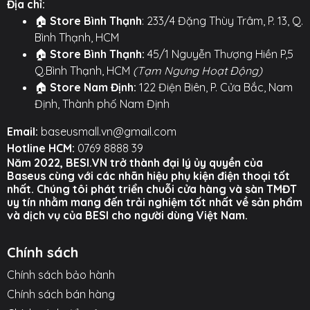
Địa chỉ:
📱
Tương Thích Sạc Nhanh 6A:
Tối ưu cho các
🏠
Store Bình Thạnh
: 233/4 Đặng Thùy Trâm, P. 13, Q.
thiết bị Android (Samsung, Huawei,...) có cổng
Bình Thạnh, HCM
Type-C hỗ trợ sạc nhanh 6A.
🏠
Store Bình Thạnh:
45/1 Nguyễn Thượng Hiền P,5
Hình ảnh sản phẩm
Q.Bình Thạnh, HCM
(Tạm Ngưng Hoạt Động)
🏠
Store Nam Định:
122 Điện Biên, P. Cửa Bắc, Nam
Định, Thành phố Nam Định
Email:
baseusmall.vn@gmail.com
Hotline HCM:
0769 8888 39
Năm 2022, BESI.VN trở thành đại lý ủy quyền của
Baseus cùng với các nhãn hiệu phụ kiện điện thoại tốt
nhất. Chúng tôi phát triển chuỗi cửa hàng và sàn TMĐT
uy tín nhằm mang đến trải nghiệm tốt nhất về sản phẩm
và dịch vụ của BESI cho người dùng Việt Nam.
Chính sách
Chính sách bảo hành
Chính sách bán hàng