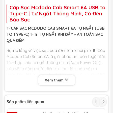
Cáp Sạc Mcdodo Cab Smart 6A USB to
Type-C | Tự Ngắt Thông Minh, Có Đèn
Báo Sạc
✨
CÁP SẠC MCDODO CAB SMART 6A TỰ NGẮT (USB
TO TYPE-C)
✨ 🔋
TỰ NGẮT KHI ĐẦY - AN TOÀN SẠC
QUA ĐÊM!
Bạn lo lắng về việc sạc qua đêm làm chai pin? 🔋 Cáp
Mcdodo Cab Smart 6A là giải pháp an toàn tuyệt đối!
Tích hợp chip tự ngắt thông minh (Auto Power Off),
cáp sẽ tự động ngắt điện khi sạc đầy, bảo vệ pin
hoàn hảo. Hỗ trợ sạc nhanh 6A mạnh mẽ, có đèn LED
Xem thêm
báo trạng thái và dây dù siêu bền. 📱
🏆
LỢI ÍCH CỐT LÕI DÀNH CHO BẠN
🏆
🔋
TỰ NGẮT KHI ĐẦY PIN:
Tự động ngắt sạc khi
Sản phẩm liên quan
pin đầy, chống chai pin, an toàn tuyệt đối khi
sạc qua đêm.