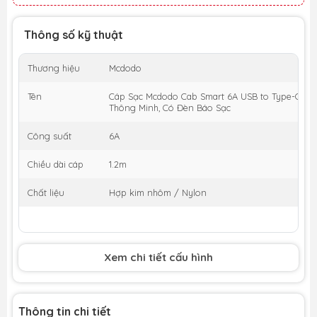
Thông số kỹ thuật
Thương hiệu
Mcdodo
Tên
Cáp Sạc Mcdodo Cab Smart 6A USB to Type-C | T
Thông Minh, Có Đèn Báo Sạc
Công suất
6A
Chiều dài cáp
1.2m
Chất liệu
Hợp kim nhôm / Nylon
Xem chi tiết cấu hình
Thông tin chi tiết