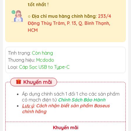
tốt nhất !
○ Địa chỉ mua hàng chính hãng:
233/4
Đặng Thùy Trâm, P. 13, Q. Bình Thạnh,
HCM
Tình trạng:
Còn hàng
Thương hiệu:
Mcdodo
Loại:
Cáp Sạc USB to Type-C
Khuyến mãi
Áp dụng chính sách 1 đổi 1 cho các sản phẩm
có mạch điện tử
Chính Sách Bảo Hành
Lưu ý
: Cách nhận biết sản phẩm Baseus
chính hãng
Khuyến mãi