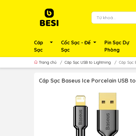
Cáp
Cốc Sạc - Đế
Pin Sạc Dự
Sạc
Sạc
Phòng
Trang chủ
/
Cáp Sạc USB to Lightning
/
Cáp Sạc 
Cáp Sạc Baseus Ice Porcelain USB to