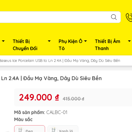
Thiết Bị
Phụ Kiện Ô
Thiết Bị Âm
Chuyển Đổi
Tô
Thanh
Baseus Ice Porcelain USB to Ln 2.4A | Đầu Mạ Vàng, Dây Dù Siêu Bền
 Ln 2.4A | Đầu Mạ Vàng, Dây Dù Siêu Bền
249.000 ₫
415.000 ₫
Mã sản phẩm:
CALBC-01
Màu sắc
Đen
Xanh lá