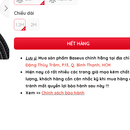
Chiều dài
1.2M
2M
HẾT HÀNG
Lưu ý:
Mua sản phẩm Baseus chính hãng tại địa ch
Đặng Thùy Trâm, P.13, Q. Bình Thạnh, HCM
Hiện nay có rất nhiều các trang giả mạo kém chất
lượng, khách hàng cần cân nhắc kỹ khi mua hàng 
tránh mất quyền lợi bảo hành sau này !!!
Xem >>
Chính sách bảo hành