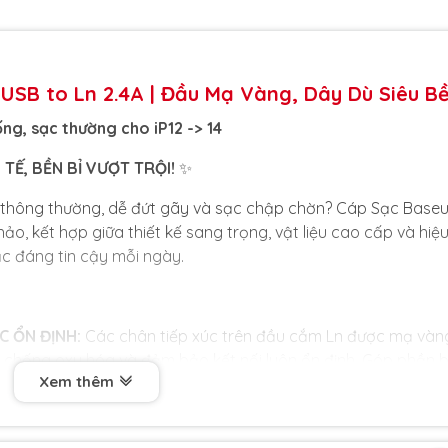
 USB to Ln 2.4A | Đầu Mạ Vàng, Dây Dù Siêu B
ống, sạc thường cho iP12 -> 14
 TẾ, BỀN BỈ VƯỢT TRỘI!
✨
 thông thường, dễ đứt gãy và sạc chập chờn? Cáp Sạc Base
hảo, kết hợp giữa thiết kế sang trọng, vật liệu cao cấp và hiệ
ạc đáng tin cậy mỗi ngày.
C ỔN ĐỊNH:
Các chân tiếp xúc trên đầu cắm Ln được mạ vàn
, chống oxy hóa và đảm bảo kết nối luôn ổn định. Góp phần 
Xem thêm
p được bện từ các sợi dù với mật độ cao, mang lại khả năn