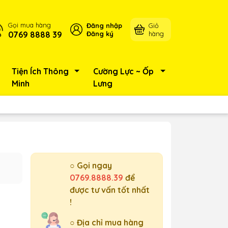
Gọi mua hàng
Đăng nhập
Giỏ
0769 8888 39
Đăng ký
hàng
Tiện Ích Thông
Cường Lực ~ Ốp
Minh
Lưng
○ Gọi ngay
0769.8888.39
để
được tư vấn tốt nhất
!
○ Địa chỉ mua hàng