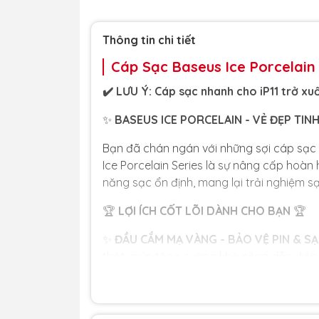
Thông tin chi tiết
Cáp Sạc Baseus Ice Porcelain
✔️ LƯU Ý: Cáp sạc nhanh cho iP11 trở xu
✨
BASEUS ICE PORCELAIN - VẺ ĐẸP TINH
Bạn đã chán ngán với những sợi cáp sạc
Ice Porcelain Series là sự nâng cấp hoàn 
năng sạc ổn định, mang lại trải nghiệm s
🏆
LỢI ÍCH CỐT LÕI DÀNH CHO BẠN
🏆
✨
ĐẦU CẮM MẠ VÀNG - BẢO VỆ PIN & SẠ
thật, giúp tăng cường khả năng dẫn điện
vệ sức khỏe pin cho thiết bị của bạn.
🛡️
SIÊU BỀN BỈ, CHỐNG ĐỨT GÃY:
Thân cá