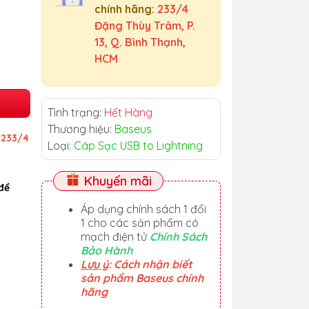
chính hãng:
233/4
Đặng Thùy Trâm, P.
13, Q. Bình Thạnh,
HCM
Tình trạng:
Hết Hàng
Thương hiệu:
Baseus
ỉ
233/4
Loại:
Cáp Sạc USB to Lightning
Khuyến mãi
để
Áp dụng chính sách 1 đổi
1 cho các sản phẩm có
mạch điện tử
Chính Sách
Bảo Hành
Lưu ý
: Cách nhận biết
sản phẩm Baseus chính
hãng