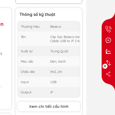
Thông số kỹ thuật
ền
Thương hiệu
Baseus
Tên
Cáp Sạc Baseus Ice Porcelain Series Fast 
Cable USB to iP 2.4A
Xuất sứ
Trung Quốc
us
u
Màu sắc
Đen, Xanh
0
Chiều dài
1m2, 2m
Input
USB
g
bảo
Output
iP
Xem chi tiết cấu hình
g