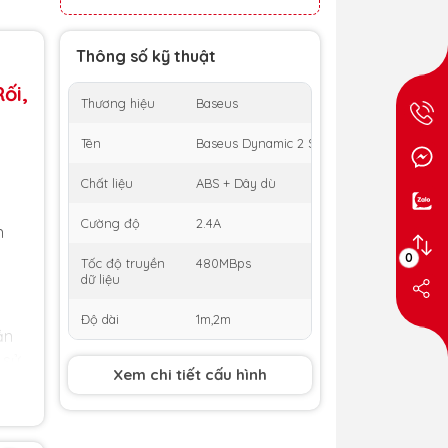
Thông số kỹ thuật
ối,
Thương hiệu
Baseus
Tên
Baseus Dynamic 2 Series Fast Charging Da
Chất liệu
ABS + Dây dù
Cường độ
2.4A
h
.
0
Tốc độ truyền
480MBps
dữ liệu
Độ dài
1m,2m
ần
 sử
Xem chi tiết cấu hình
nh.