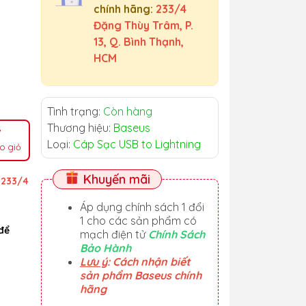
chính hãng:
233/4
Đặng Thùy Trâm, P.
13, Q. Bình Thạnh,
HCM
Tình trạng:
Còn hàng
Thương hiệu:
Baseus
Loại:
Cáp Sạc USB to Lightning
o giỏ
Khuyến mãi
ỉ
233/4
Áp dụng chính sách 1 đổi
1 cho các sản phẩm có
để
mạch điện tử
Chính Sách
Bảo Hành
Lưu ý
: Cách nhận biết
sản phẩm Baseus chính
hãng