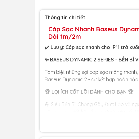
Thông tin chi tiết
Cáp Sạc Nhanh Baseus Dynamic
Dài 1m/2m
✔️ Lưu ý: Cáp sạc nhanh cho iP11 trở xuố
✨ BASEUS DYNAMIC 2 SERIES - BỀN BỈ 
Tạm biệt những sợi cáp sạc mỏng manh,
Baseus Dynamic 2 - sự kết hợp hoàn hảo 
🏆 LỢI ÍCH CỐT LÕI DÀNH CHO BẠN 🏆
💪 Siêu Bền Bỉ, Chống Gãy Đứt: Lớp vỏ ng
uốn cong. Thiết kế cổ cáp được gia cố đặ
dụng.
⚡️ Sạc Nhanh & An Toàn: Hỗ trợ dòng điện 