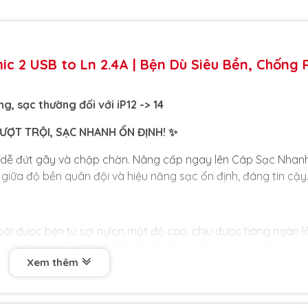
 2 USB to Ln 2.4A | Bện Dù Siêu Bền, Chống R
ng, sạc thường đối với iP12 -> 14
VƯỢT TRỘI, SẠC NHANH ỔN ĐỊNH! ✨
 dễ đứt gãy và chập chờn. Nâng cấp ngay lên Cáp Sạc Nhan
giữa độ bền quân đội và hiệu năng sạc ổn định, đáng tin cậy
oài được bện từ sợi nylon mật độ cao, chịu được hàng ngàn l
c biệt, giải quyết triệt để vấn đề gãy ngầm sau một thời gian
Xem thêm
lên đến 2.4A, giúp sạc thiết bị của bạn nhanh chóng và ổn đị