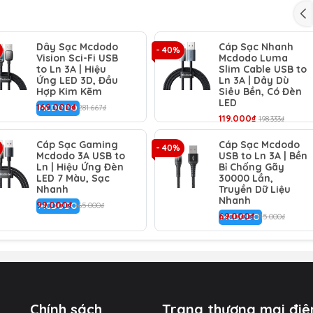
hỏi tình trạng quá dòng, đảm bảo an toàn tối đa.
 sạc, cáp còn hỗ trợ truyền tải dữ liệu (hình ảnh, video, tài l
80Mbps, ổn định và nhanh chóng.
Dây Sạc Mcdodo
Cáp Sạc Nhanh
- 40%
Vision Sci-Fi USB
Mcdodo Luma
to Ln 3A | Hiệu
Slim Cable USB to
 cáp mềm mại nhưng chắc chắn, dễ dàng cuộn lại mà không b
Ứng LED 3D, Đầu
Ln 3A | Dây Dù
 bạn lựa chọn, thể hiện cá tính riêng.
Hợp Kim Kẽm
Siêu Bền, Có Đèn
LED
169.000₫
MCDODO
281.667₫
119.000₫
198.333₫
lon.
Cáp Sạc Gaming
Cáp Sạc Mcdodo
- 40%
Mcdodo 3A USB to
USB to Ln 3A | Bền
Ln | Hiệu Ứng Đèn
Bỉ Chống Gãy
.
LED 7 Màu, Sạc
30000 Lần,
Nhanh
Truyền Dữ Liệu
Nhanh
99.000₫
MCDODO
165.000₫
69.000₫
MCDODO
115.000₫
Chính sách
Trang thương mại điệ