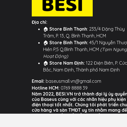
Địa chỉ:
🏠
Store Bình Thạnh
: 233/4 Đặng Thùy
Trâm, P. 13, Q. Bình Thạnh, HCM
🏠
Store Bình Thạnh:
45/1 Nguyễn Thư
Hiền P,5 Q.Bình Thạnh, HCM
(Tạm Ngưng
Hoạt Động)
🏠
Store Nam Định:
122 Điện Biên, P. Cử
Bắc, Nam Định, Thành phố Nam Định
Email:
baseusmall.vn@gmail.com
Hotline HCM:
0769 8888 39
Năm 2022, BESI.VN trở thành đại lý ủy quyề
của Baseus cùng với các nhãn hiệu phụ kiện
điện thoại tốt nhất. Chúng tôi phát triển ch
cửa hàng và sàn TMĐT uy tín nhằm mang đ
trải nghiệm tốt nhất về sản phẩm và dịch vụ
của BESI cho người dùng Việt Nam.