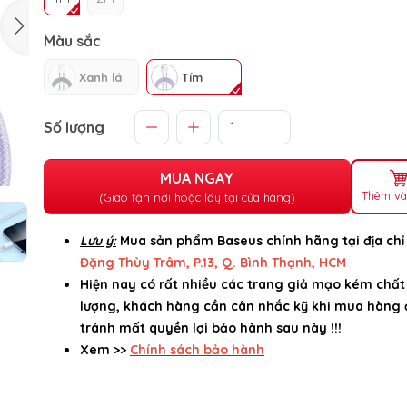
Màu sắc
Xanh lá
Tím
Số lượng
MUA NGAY
Thêm và
(Giao tận nơi hoặc lấy tại cửa hàng)
Lưu ý:
Mua sản phẩm Baseus chính hãng tại địa ch
Đặng Thùy Trâm, P.13, Q. Bình Thạnh, HCM
Hiện nay có rất nhiều các trang giả mạo kém chất
lượng, khách hàng cần cân nhắc kỹ khi mua hàng 
tránh mất quyền lợi bảo hành sau này !!!
Xem >>
Chính sách bảo hành