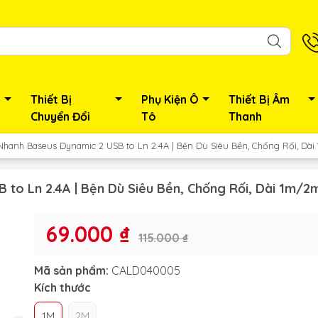
Thiết Bị
Phụ Kiện Ô
Thiết Bị Âm
Chuyển Đổi
Tô
Thanh
Nhanh Baseus Dynamic 2 USB to Ln 2.4A | Bện Dù Siêu Bền, Chống Rối, Dà
to Ln 2.4A | Bện Dù Siêu Bền, Chống Rối, Dài 1m/2
69.000 ₫
115.000 ₫
Mã sản phẩm:
CALD040005
Kích thước
1M
2M