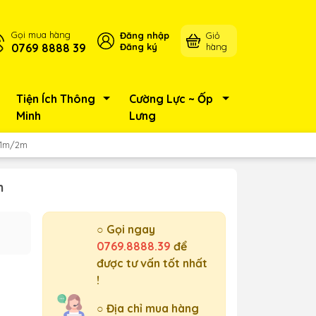
Gọi mua hàng
Đăng nhập
Giỏ
0769 8888 39
Đăng ký
hàng
Tiện Ích Thông
Cường Lực ~ Ốp
Minh
Lưng
i 1m/2m
m
○ Gọi ngay
0769.8888.39
để
được tư vấn tốt nhất
!
○ Địa chỉ mua hàng