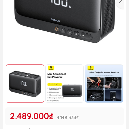
2.489.000₫
4.148.333₫