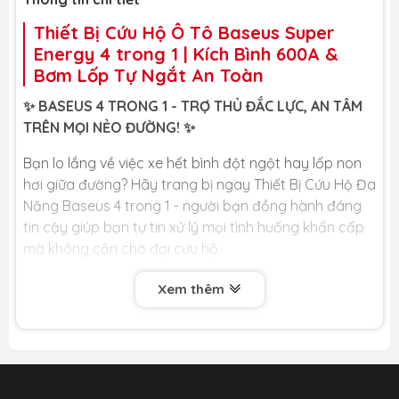
Công suất
45W
Thiết Bị Cứu Hộ Ô Tô Baseus Super
định mức
Energy 4 trong 1 | Kích Bình 600A &
Nhiệt độ hoạt
35°C
Bơm Lốp Tự Ngắt An Toàn
động
✨ BASEUS 4 TRONG 1 - TRỢ THỦ ĐẮC LỰC, AN TÂM
TRÊN MỌI NẺO ĐƯỜNG! ✨
Bạn lo lắng về việc xe hết bình đột ngột hay lốp non
hơi giữa đường? Hãy trang bị ngay Thiết Bị Cứu Hộ Đa
Năng Baseus 4 trong 1 - người bạn đồng hành đáng
tin cậy giúp bạn tự tin xử lý mọi tình huống khẩn cấp
mà không cần chờ đợi cứu hộ.
🏆 LỢI ÍCH CỐT LÕI DÀNH CHO BẠN 🏆
Xem thêm
🆘 BỘ CỨU HỘ 4 TRONG 1 - SẴN SÀNG CHO MỌI TÌNH
HUỐNG:
○ Kích Nổ Ô Tô: Dòng điện đỉnh 600A mạnh mẽ có thể
khởi động lại động cơ xe của bạn chỉ trong vài giây.