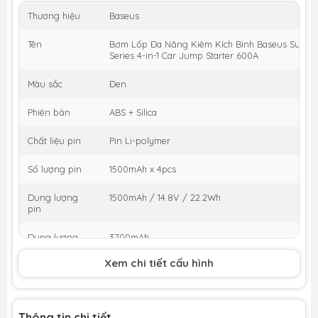
Thương hiệu
Baseus
Tên
Bơm Lốp Đa Năng Kiêm Kích Bình Baseus Super
Series 4-in-1 Car Jump Starter 600A
Màu sắc
Đen
Phiên bản
ABS + Silica
Chất liệu pin
Pin Li-polymer
Số lượng pin
1500mAh x 4pcs
Dung lượng
1500mAh / 14.8V / 22.2Wh
pin
Dung lượng
3700mAh
định mức
Xem chi tiết cấu hình
Input
TypeC: 5V-2.4A
Output
USB: 5V-2.4A
Thông tin chi tiết