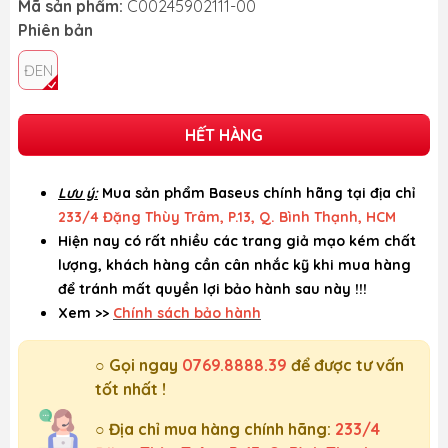
Mã sản phẩm:
C00245902111-00
Phiên bản
ĐEN
HẾT HÀNG
Lưu ý:
Mua sản phẩm Baseus chính hãng tại địa chỉ
233/4 Đặng Thùy Trâm, P.13, Q. Bình Thạnh, HCM
Hiện nay có rất nhiều các trang giả mạo kém chất
lượng, khách hàng cần cân nhắc kỹ khi mua hàng
để tránh mất quyền lợi bảo hành sau này !!!
Xem >>
Chính sách bảo hành
○ Gọi ngay
0769.8888.39
để được tư vấn
tốt nhất !
○ Địa chỉ mua hàng chính hãng:
233/4