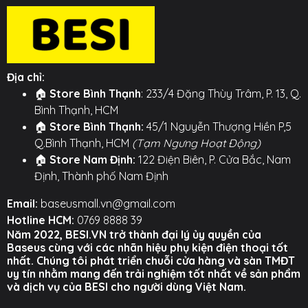
○ Bơm Lốp Thông Minh: Áp suất bơm lên đến 150psi,
dễ dàng bơm căng lốp xe. Đặc biệt, máy có chế độ
cài đặt áp suất và tự động ngắt khi đủ hơi, cực kỳ an
toàn và tiện lợi.
Địa chỉ:
🏠
Store Bình Thạnh
: 233/4 Đặng Thùy Trâm, P. 13, Q.
○ Sạc Dự Phòng: Cổng sạc USB tiện lợi giúp bạn nạp
Bình Thạnh, HCM
đầy pin cho điện thoại, máy tính bảng khi cần.
🏠
Store Bình Thạnh:
45/1 Nguyễn Thượng Hiền P,5
Q.Bình Thạnh, HCM
(Tạm Ngưng Hoạt Động)
○ Đèn Pin LED: Tích hợp đèn pin cứu hộ với 3 chế độ
🏠
Store Nam Định:
122 Điện Biên, P. Cửa Bắc, Nam
(Chiếu sáng - Flash - SOS), trợ thủ đắc lực trong điều
Định, Thành phố Nam Định
kiện thiếu sáng.
Email:
baseusmall.vn@gmail.com
🛡️ AN TOÀN TUYỆT ĐỐI VỚI 12 LỚP BẢO VỆ: Yên tâm
Hotline HCM:
0769 8888 39
sử dụng với chip điều khiển thông minh và 12 lớp bảo
Năm 2022, BESI.VN trở thành đại lý ủy quyền của
vệ an toàn, bao gồm chống ngược cực, chống ngắn
Baseus cùng với các nhãn hiệu phụ kiện điện thoại tốt
mạch, quá nhiệt... Đảm bảo an toàn cho cả người
nhất. Chúng tôi phát triển chuỗi cửa hàng và sàn TMĐT
uy tín nhằm mang đến trải nghiệm tốt nhất về sản phẩm
dùng và hệ thống điện của xe.
và dịch vụ của BESI cho người dùng Việt Nam.
👌 THIẾT KẾ THÔNG MINH - GỌN GÀNG TẤT CẢ TRONG