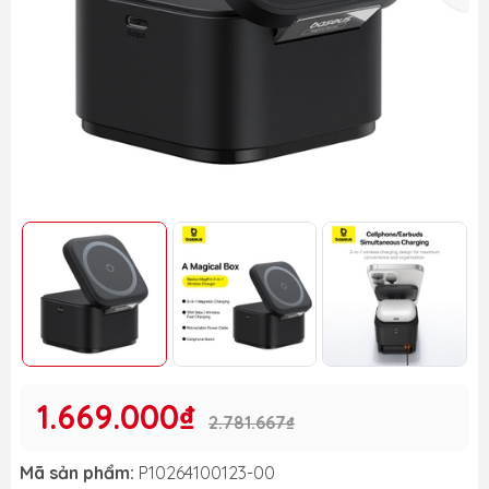
1.669.000₫
2.781.667₫
Mã sản phẩm:
P10264100123-00