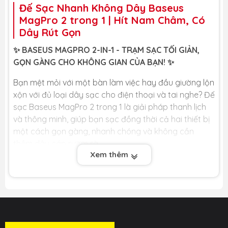
Đế Sạc Nhanh Không Dây Baseus
MagPro 2 trong 1 | Hít Nam Châm, Có
Dây Rút Gọn
✨ BASEUS MAGPRO 2-IN-1 - TRẠM SẠC TỐI GIẢN,
GỌN GÀNG CHO KHÔNG GIAN CỦA BẠN! ✨
Bạn mệt mỏi với một bàn làm việc hay đầu giường lộn
xộn với đủ loại dây sạc cho điện thoại và tai nghe? Đế
sạc Baseus MagPro 2 trong 1 là giải pháp thanh lịch
và thông minh, giúp bạn sạc đồng thời cả hai thiết bị
một cách gọn gàng, nhanh chóng và không cần
thêm dây cáp rườm rà.
Xem thêm
🏆 LỢI ÍCH CỐT LÕI DÀNH CHO BẠN 🏆
📱+🎧 Sạc Cùng Lúc 2 Thiết Bị: Thiết kế "hộp thần kỳ"
2 trong 1 cho phép bạn sạc đồng thời 2 thiết bị: điện
thoại (qua đế hít nam châm) và tai nghe không dây
(bên trong hộp chứa). Dọn dẹp không gian của bạn