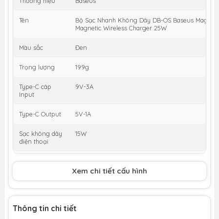
Thương hiệu
Baseus
Tên
Bộ Sạc Nhanh Không Dây DB-OS Baseus MagPro 2
Magnetic Wireless Charger 25W
Màu sắc
Đen
Trọng lượng
199g
Type-C cáp
9V-3A
Input
Type-C Output
5V-1A
Sạc không dây
15W
điện thoại
Sạc không dây
5W
đồng hồ
Xem chi tiết cấu hình
Total Output
10W (Điện thoại) + 5W (Tai nghe) + 5W (Cáp Typ
Thông tin chi tiết