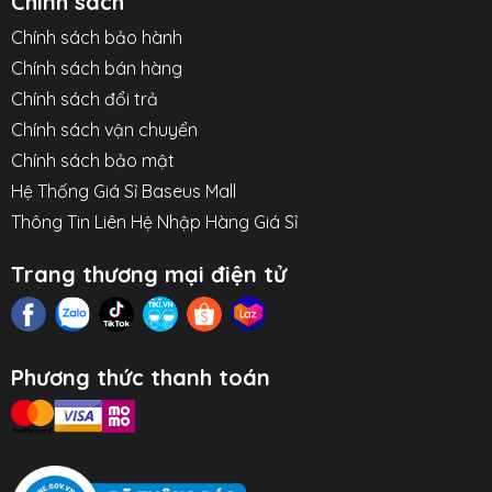
Chính sách
○ Tích hợp dây cáp Type-C có thể tự rút gọn.
Chính sách bảo hành
○ Mặt sạc nam châm có thể nâng lên làm giá đỡ điện
Chính sách bán hàng
thoại.
Chính sách đổi trả
Chính sách vận chuyển
○ Hỗ trợ sạc không dây công suất cao.
Chính sách bảo mật
Hình ảnh sản phẩm
Hệ Thống Giá Sỉ Baseus Mall
Thông Tin Liên Hệ Nhập Hàng Giá Sỉ
Trang thương mại điện tử
Phương thức thanh toán