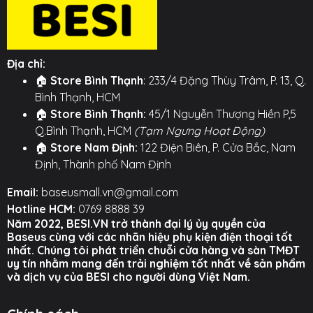
chỉ với một thiết bị duy nhất.
🔗 Tích Hợp Dây Sạc Tự Rút Gọn: Không cần thêm
dây cáp! Đế sạc được tích hợp sẵn một sợi cáp Type-
Địa chỉ:
C có thể tự rút gọn vào bên trong, giúp bàn làm việc
🏠
Store Bình Thạnh
: 233/4 Đặng Thùy Trâm, P. 13, Q.
của bạn luôn ngăn nắp và sẵn sàng để di chuyển.
Bình Thạnh, HCM
📐 Thiết Kế Giá Đỡ Linh Hoạt: Mặt sạc nam châm có
🏠
Store Bình Thạnh:
45/1 Nguyễn Thượng Hiền P,5
thể nâng lên và điều chỉnh góc độ, biến thiết bị thành
Q.Bình Thạnh, HCM
(Tạm Ngưng Hoạt Động)
một chiếc giá đỡ điện thoại tiện lợi. Hoàn hảo để xem
🏠
Store Nam Định:
122 Điện Biên, P. Cửa Bắc, Nam
phim, gọi video hay theo dõi thông báo trong khi sạc.
Định, Thành phố Nam Định
🧲 Hít Nam Châm Mạnh Mẽ: Lực hút từ tính mạnh mẽ
Email:
baseusmall.vn@gmail.com
sẽ tự động canh chỉnh và hít chặt vào đúng vị trí, đảm
Hotline HCM:
0769 8888 39
Năm 2022, BESI.VN trở thành đại lý ủy quyền của
bảo sạc không dây hiệu quả và an toàn.
Baseus cùng với các nhãn hiệu phụ kiện điện thoại tốt
nhất. Chúng tôi phát triển chuỗi cửa hàng và sàn TMĐT
⚙️ TÍNH NĂNG NỔI BẬT ⚙️
uy tín nhằm mang đến trải nghiệm tốt nhất về sản phẩm
và dịch vụ của BESI cho người dùng Việt Nam.
○ Thiết kế 2 trong 1: Sạc đồng thời điện thoại và tai
nghe không dây.