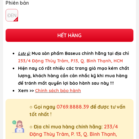
Phiên bản
ĐEN
HẾT HÀNG
Lưu ý:
Mua sản phẩm Baseus chính hãng tại địa chỉ
233/4 Đặng Thùy Trâm, P.13, Q. Bình Thạnh, HCM
Hiện nay có rất nhiều các trang giả mạo kém chất
lượng, khách hàng cần cân nhắc kỹ khi mua hàng
để tránh mất quyền lợi bảo hành sau này !!!
Xem >>
Chính sách bảo hành
○ Gọi ngay
0769.8888.39
để được tư vấn
tốt nhất !
○ Địa chỉ mua hàng chính hãng:
233/4
Đặng Thùy Trâm, P. 13, Q. Bình Thạnh,