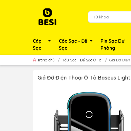
Cáp
Cốc Sạc - Đế
Pin Sạc Dự
Sạc
Sạc
Phòng
Trang chủ
/
Tẩu Sạc - Đế Sạc Ô Tô
/
Giá Đỡ Điện
Giá Đỡ Điện Thoại Ô Tô Baseus Ligh