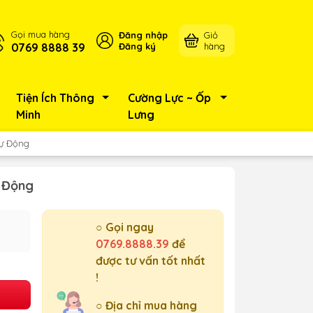
Gọi mua hàng
Đăng nhập
Giỏ
0769 8888 39
Đăng ký
hàng
Tiện Ích Thông
Cường Lực ~ Ốp
Minh
Lưng
Tự Động
ự Động
○ Gọi ngay
0769.8888.39
để
được tư vấn tốt nhất
!
○ Địa chỉ mua hàng