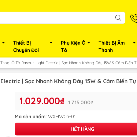
Thiết Bị
Phụ Kiện Ô
Thiết Bị Âm
Chuyển Đổi
Tô
Thanh
 Thoại Ô Tô Baseus Light Electric | Sạc Nhanh Không Dây 15W & Cảm Biến 
t Electric | Sạc Nhanh Không Dây 15W & Cảm Biến T
1.029.000₫
1.715.000₫
Mã sản phẩm:
WXHW03-01
HẾT HÀNG