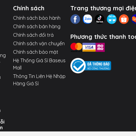
kẹp vẫn có thể đóng mở bình thường ngay cả khi xe đã tắt má
Chính sách
Trang thương mại điệ
Chính sách bảo hành
dòng điện thoại hỗ trợ sạc không dây từ 4.7 - 6.5 inch (Các d
Chính sách bán hàng
Chính sách đổi trả
Phương thức thanh to
Chính sách vận chuyển
Chính sách bảo mật
ợng
Hệ Thống Giá Sỉ Baseus
Mall
Thông Tin Liên Hệ Nhập
a
Hàng Giá Sỉ
n
uỗi
ến