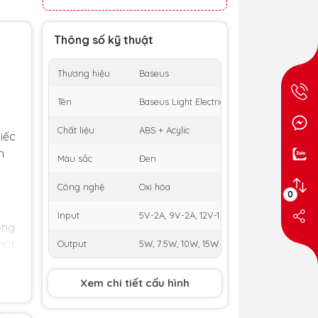
Thông số kỹ thuật
Thương hiệu
Baseus
Tên
Baseus Light Electric Holder Wireless Char
Chất liệu
ABS + Acylic
iếc
h
Màu sắc
Đen
Công nghệ
Oxi hóa
0
Input
5V-2A, 9V-2A, 12V-1.67A
ồng
nút
Output
5W, 7.5W, 10W, 15W
Xem chi tiết cấu hình
n
ho