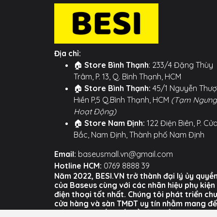
🔋 Tụ điện dự trữ năng lượng: Đặc biệt, 
nhờ nguồn điện dự trữ bên trong.
📱 Tương thích rộng rãi: Phù hợp với các 
iP12, iP13, iP14... và Samsung, Xiaomi...).
Địa chỉ:
Hình ảnh sản phẩm
🏠
Store Bình Thạnh
: 233/4 Đặng Thùy
Trâm, P. 13, Q. Bình Thạnh, HCM
🏠
Store Bình Thạnh:
45/1 Nguyễn Thư
Hiền P,5 Q.Bình Thạnh, HCM
(Tạm Ngưng
Hoạt Động)
🏠
Store Nam Định:
122 Điện Biên, P. Cử
Bắc, Nam Định, Thành phố Nam Định
Email:
baseusmall.vn@gmail.com
Hotline HCM:
0769 8888 39
Năm 2022, BESI.VN trở thành đại lý ủy quyề
của Baseus cùng với các nhãn hiệu phụ kiện
điện thoại tốt nhất. Chúng tôi phát triển ch
cửa hàng và sàn TMĐT uy tín nhằm mang đ
trải nghiệm tốt nhất về sản phẩm và dịch vụ