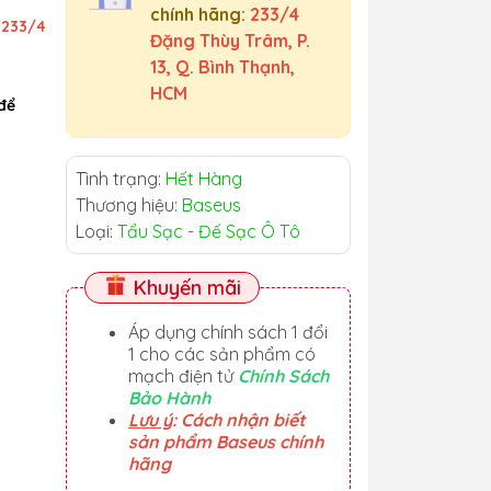
chính hãng:
233/4
ỉ
233/4
Đặng Thùy Trâm, P.
13, Q. Bình Thạnh,
HCM
để
Tình trạng:
Hết Hàng
Thương hiệu:
Baseus
Loại:
Tẩu Sạc - Đế Sạc Ô Tô
Khuyến mãi
Áp dụng chính sách 1 đổi
1 cho các sản phẩm có
mạch điện tử
Chính Sách
Bảo Hành
Lưu ý
: Cách nhận biết
sản phẩm Baseus chính
hãng