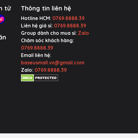
y
n tử
Thông tin liên hệ
Hotline HCM:
0769.8888.39
òng
Liên hệ giá sỉ:
0769.8888.39
Group dành cho mua sỉ:
Zalo
án
Chăm sóc khách hàng:
0769.8888.39
Email liên hệ:
baseusmall.vn@gmail.com
Zalo:
0769.8888.39