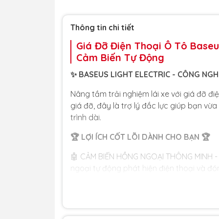
Thông tin chi tiết
Giá Đỡ Điện Thoại Ô Tô Baseu
Cảm Biến Tự Động
✨ BASEUS LIGHT ELECTRIC - CÔNG NGH
Nâng tầm trải nghiệm lái xe với giá đỡ đi
giá đỡ, đây là trợ lý đắc lực giúp bạn vừ
trình dài.
🏆 LỢI ÍCH CỐT LÕI DÀNH CHO BẠN 🏆
🤖 CẢM BIẾN HỒNG NGOẠI THÔNG MINH - 
ngoại tự động phát hiện điện thoại và đó
cảm ứng kim loại bên cạnh, kẹp sẽ mở ra t
⚡ SẠC KHÔNG DÂY 15W - ĐẶT LÀ SẠC: Tốc đ
cảm ứng từ được nâng cấp giúp nhận diện