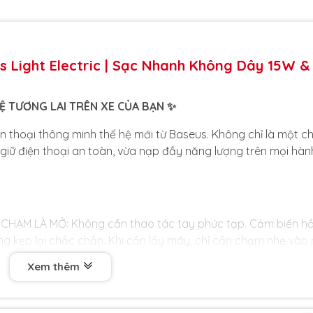
s Light Electric | Sạc Nhanh Không Dây 15W &
Ệ TƯƠNG LAI TRÊN XE CỦA BẠN ✨
ện thoại thông minh thế hệ mới từ Baseus. Không chỉ là một ch
a giữ điện thoại an toàn, vừa nạp đầy năng lượng trên mọi hàn
CHẠM LÀ MỞ: Không cần thao tác tay phức tạp. Cảm biến h
ng kẹp lại chắc chắn. Khi cần lấy máy, chỉ cần chạm nhẹ vào 
rong 0.1 giây.
Xem thêm
ộ sạc vượt trội ngay cả khi đang sử dụng định vị GPS. Cuộ
 thiết bị cực nhạy, hỗ trợ sạc nhanh chuẩn Qi lên đến 15W c