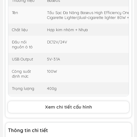
Thương hiệu
Baseus
Tên
Tẩu Sạc Đa Năng Baseus High Efficiency One to
Cigarette Lighter(dual-cigarette lighter 80W +dual
Chất liệu
Hợp kim nhôm + Nhựa
Đầu nối
DC12V/24V
nguồn ô tô
USB Output
5V-3.1A
Công suất
100W
định mức
Trọng lượng
400g
Kích thước
Sạc: 26.8 x 57.75 (mm)
Bộ chia: 64 x 50.4 x 32.9 (mm)
Xem chi tiết cấu hình
Chiều dài cáp
60 cm
Thông tin chi tiết
Trọng lượng
400g