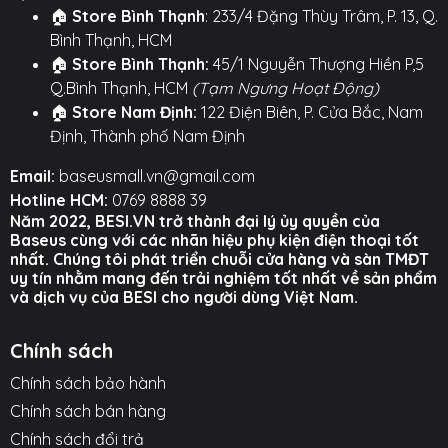
💎
THIẾT KẾ KIM LOẠI - BỀN BỈ & SANG TRỌNG:
Vỏ
🏠
Store Bình Thạnh
: 233/4 Đặng Thùy Trâm, P. 13, Q.
ngoài được làm từ chất liệu kim loại cao cấp và nhựa
Bình Thạnh, HCM
ABS chịu nhiệt. Không chỉ mang lại vẻ đẹp hiện đại
🏠
Store Bình Thạnh:
45/1 Nguyễn Thượng Hiền P,5
cho nội thất xe mà còn giúp tản nhiệt tốt hơn, đảm
Q.Bình Thạnh, HCM
(Tạm Ngưng Hoạt Động)
bảo an toàn khi sử dụng trong thời gian dài.
🏠
Store Nam Định:
122 Điện Biên, P. Cửa Bắc, Nam
Định, Thành phố Nam Định
⚙️
TÍNH NĂNG NỔI BẬT
⚙️
Email:
baseusmall.vn@gmail.com
🛡️
Kẹp chống sốc:
Thiết kế ngàm kẹp lò xo chắc chắn
Hotline HCM:
0769 8888 39
ở hai bên giúp tẩu luôn bám chặt vào ổ cắm, duy trì
Năm 2022, BESI.VN trở thành đại lý ủy quyền của
nguồn điện liên tục ngay cả khi đi vào đường xóc nảy.
Baseus cùng với các nhãn hiệu phụ kiện điện thoại tốt
nhất. Chúng tôi phát triển chuỗi cửa hàng và sàn TMĐT
🌍
Tương thích 12V-24V:
Sử dụng tốt cho hầu hết các
uy tín nhằm mang đến trải nghiệm tốt nhất về sản phẩm
dòng xe hiện nay từ xe con (Sedan, SUV) đến xe tải,
và dịch vụ của BESI cho người dùng Việt Nam.
xe khách.
Chính sách
🧠
Chip bảo vệ an toàn:
Tích hợp mạch bảo vệ
chống quá dòng, quá áp, ngắn mạch và quá nhiệt,
Chính sách bảo hành
bảo vệ an toàn tuyệt đối cho hệ thống điện của xe và
Chính sách bán hàng
thiết bị của bạn.
Chính sách đổi trả