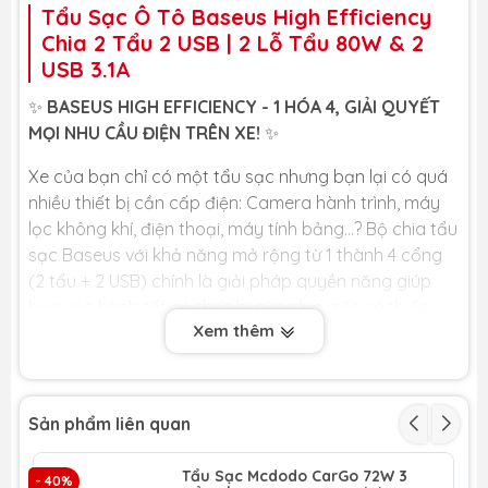
Tẩu Sạc Ô Tô Baseus High Efficiency
Chia 2 Tẩu 2 USB | 2 Lỗ Tẩu 80W & 2
USB 3.1A
✨
BASEUS HIGH EFFICIENCY - 1 HÓA 4, GIẢI QUYẾT
MỌI NHU CẦU ĐIỆN TRÊN XE!
✨
Xe của bạn chỉ có một tẩu sạc nhưng bạn lại có quá
nhiều thiết bị cần cấp điện: Camera hành trình, máy
lọc không khí, điện thoại, máy tính bảng...? Bộ chia tẩu
sạc Baseus với khả năng mở rộng từ 1 thành 4 cổng
(2 tẩu + 2 USB) chính là giải pháp quyền năng giúp
bạn vận hành tất cả thiết bị cùng lúc một cách ổn
Xem thêm
định.
🏆
LỢI ÍCH CỐT LÕI DÀNH CHO BẠN
🏆
🔌
MỞ RỘNG 4 CỔNG KẾT NỐI - ĐA NHIỆM TUYỆT
Sản phẩm liên quan
VỜI:
Biến 1 cổng tẩu zin trên xe thành một trạm năng
lượng đa năng gồm:
Tẩu Sạc Mcdodo CarGo 72W 3
- 40%
- 