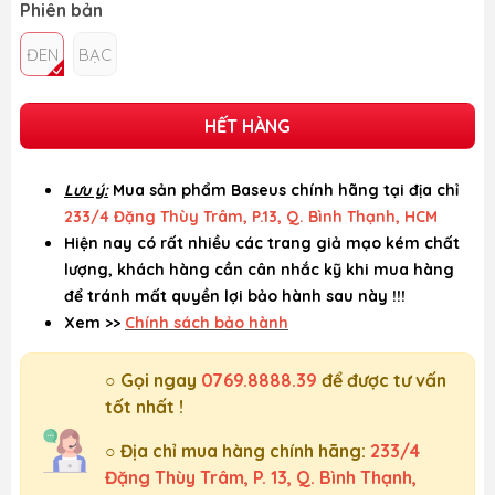
Phiên bản
ĐEN
BẠC
HẾT HÀNG
Lưu ý:
Mua sản phẩm Baseus chính hãng tại địa chỉ
233/4 Đặng Thùy Trâm, P.13, Q. Bình Thạnh, HCM
Hiện nay có rất nhiều các trang giả mạo kém chất
lượng, khách hàng cần cân nhắc kỹ khi mua hàng
để tránh mất quyền lợi bảo hành sau này !!!
Xem >>
Chính sách bảo hành
○ Gọi ngay
0769.8888.39
để được tư vấn
tốt nhất !
○ Địa chỉ mua hàng chính hãng:
233/4
Đặng Thùy Trâm, P. 13, Q. Bình Thạnh,