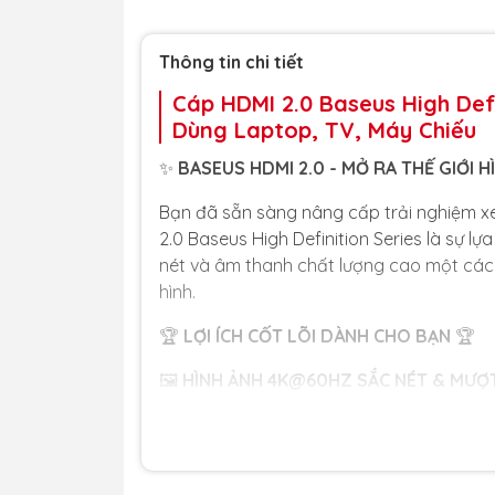
Thông tin chi tiết
Cáp HDMI 2.0 Baseus High Def
Dùng Laptop, TV, Máy Chiếu
✨
BASEUS HDMI 2.0 - MỞ RA THẾ GIỚI 
Bạn đã sẵn sàng nâng cấp trải nghiệm x
2.0 Baseus High Definition Series là sự 
nét và âm thanh chất lượng cao một các
hình.
🏆
LỢI ÍCH CỐT LÕI DÀNH CHO BẠN
🏆
🖼️
HÌNH ẢNH 4K@60HZ SẮC NÉT & MƯỢT
đến 4K ở tần số quét 60Hz, mang lại hìn
cho việc xem phim bom tấn, chơi game đồ
🛡️
TÍN HIỆU ỔN ĐỊNH, CHỐNG NHIỄU TUYỆ