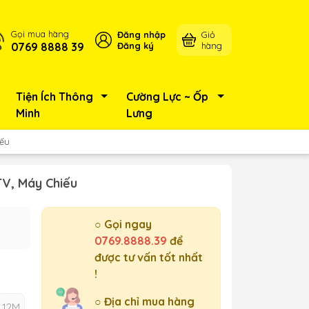
Gọi mua hàng
Đăng nhập
Giỏ
0769 8888 39
Đăng ký
hàng
Tiện Ích Thông
Cường Lực ~ Ốp
Minh
Lưng
iếu
TV, Máy Chiếu
○ Gọi ngay
0769.8888.39
để
được tư vấn tốt nhất
!
○ Địa chỉ mua hàng
12M