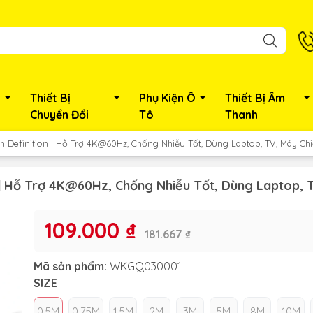
Thiết Bị
Phụ Kiện Ô
Thiết Bị Âm
Chuyển Đổi
Tô
Thanh
h Definition | Hỗ Trợ 4K@60Hz, Chống Nhiễu Tốt, Dùng Laptop, TV, Máy Ch
 | Hỗ Trợ 4K@60Hz, Chống Nhiễu Tốt, Dùng Laptop, 
109.000 ₫
181.667 ₫
Mã sản phẩm:
WKGQ030001
SIZE
0.5M
0.75M
1.5M
2M
3M
5M
8M
10M