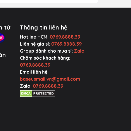
ờn,
n tử
Thông tin liên hệ
ng
Hotline HCM:
0769.8888.39
Liên hệ giá sỉ:
0769.8888.39
Group dành cho mua sỉ:
Zalo
án
Chăm sóc khách hàng:
0769.8888.39
ng
Email liên hệ:
sử
baseusmall.vn@gmail.com
Zalo:
0769.8888.39