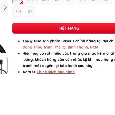
15M
1M
HẾT HÀNG
Lưu ý:
Mua sản phẩm Baseus chính hãng tại địa ch
Đặng Thùy Trâm, P.13, Q. Bình Thạnh, HCM
Hiện nay có rất nhiều các trang giả mạo kém chất
lượng, khách hàng cần cân nhắc kỹ khi mua hàng 
tránh mất quyền lợi bảo hành sau này !!!
Xem >>
Chính sách bảo hành