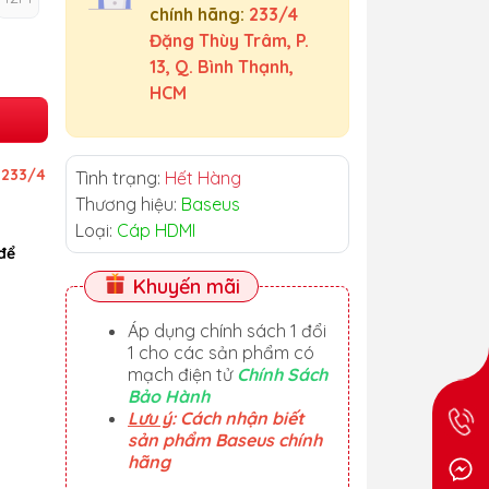
chính hãng:
233/4
Đặng Thùy Trâm, P.
13, Q. Bình Thạnh,
HCM
ỉ
233/4
Tình trạng:
Hết Hàng
Thương hiệu:
Baseus
Loại:
Cáp HDMI
để
Khuyến mãi
Áp dụng chính sách 1 đổi
1 cho các sản phẩm có
mạch điện tử
Chính Sách
Bảo Hành
Lưu ý
: Cách nhận biết
sản phẩm Baseus chính
hãng