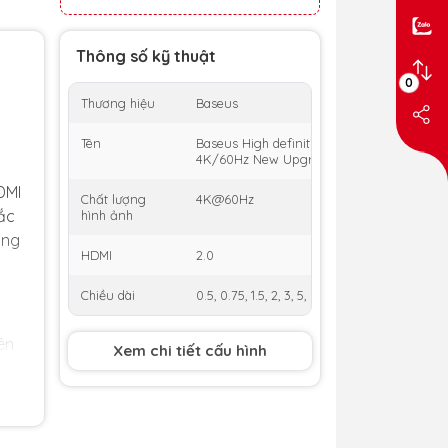
Thông số kỹ thuật
0
Thương hiệu
Baseus
Tên
Baseus High definition Series HDMI To HD
4K/60Hz New Upgraded 2.0
DMI
Chất lượng
4K@60Hz
sắc
hình ảnh
ung
HDMI
2.0
Chiều dài
0.5, 0.75, 1.5, 2, 3, 5, 8 (m)
ên
Xem chi tiết cấu hình
ởng
với