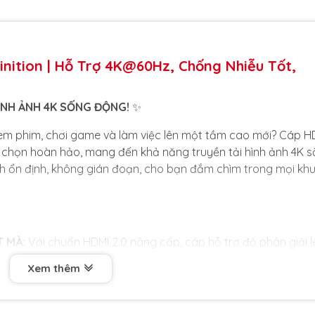
inition | Hỗ Trợ 4K@60Hz, Chống Nhiễu Tốt,
HÌNH ẢNH 4K SỐNG ĐỘNG!
✨
em phim, chơi game và làm việc lên một tầm cao mới? Cáp H
lựa chọn hoàn hảo, mang đến khả năng truyền tải hình ảnh 4K 
h ổn định, không gián đoạn, cho bạn đắm chìm trong mọi kh
 MÀ:
Với chuẩn HDMI 2.0 nâng cấp, cáp hỗ trợ độ phân giải l
h ảnh chi tiết, sống động và các chuyển động mượt mà. Lý tư
Xem thêm
 họa cao hay trình chiếu chuyên nghiệp.
T ĐỐI:
Đầu cắm được mạ vàng 24K chống oxy hóa, kết hợp 