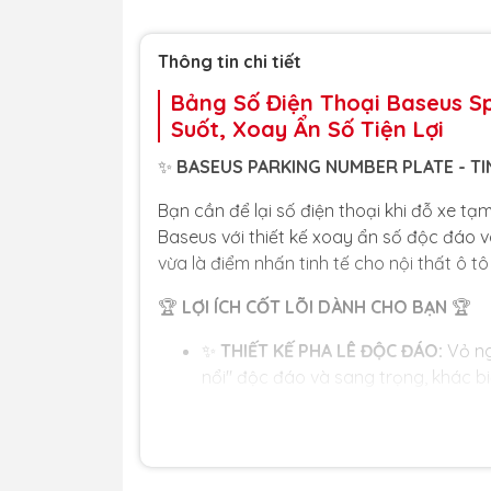
Thông tin chi tiết
Bảng Số Điện Thoại Baseus Sp
Suốt, Xoay Ẩn Số Tiện Lợi
✨
BASEUS PARKING NUMBER PLATE - TINH
Bạn cần để lại số điện thoại khi đỗ xe tạm
Baseus với thiết kế xoay ẩn số độc đáo và
vừa là điểm nhấn tinh tế cho nội thất ô t
🏆
LỢI ÍCH CỐT LÕI DÀNH CHO BẠN
🏆
✨
THIẾT KẾ PHA LÊ ĐỘC ĐÁO:
Vỏ ng
nổi" độc đáo và sang trọng, khác bi
🔒
XOAY ĐỂ ẨN SỐ - BẢO VỆ RIÊNG 
điện thoại của mình khi không cần h
mong muốn.