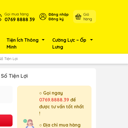
Gọi mua hàng
Đăng nhập
Giỏ
0769 8888 39
Đăng ký
hàng
Tiện Ích Thông
Cường Lực ~ Ốp
Minh
Lưng
ố Tiện Lợi
Số Tiện Lợi
○ Gọi ngay
0769.8888.39
để
được tư vấn tốt nhất
!
○ Địa chỉ mua hàng