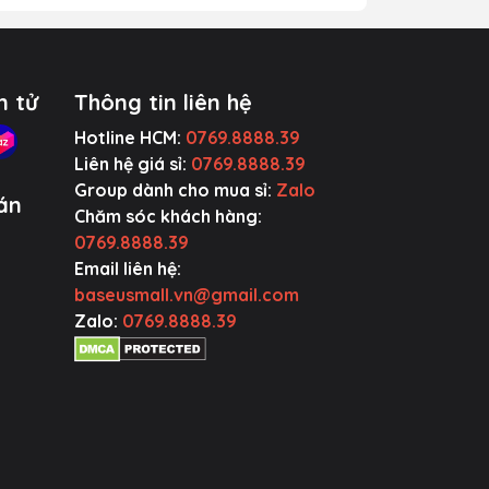
n tử
Thông tin liên hệ
Hotline HCM:
0769.8888.39
Liên hệ giá sỉ:
0769.8888.39
i
Group dành cho mua sỉ:
Zalo
án
Chăm sóc khách hàng:
0769.8888.39
Email liên hệ:
baseusmall.vn@gmail.com
Zalo:
0769.8888.39