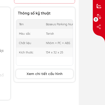
Thông số kỹ thuật
0
Tên
Baseus Parking Number Plate Tint
Màu sắc
Tarish
Chất liệu
Nhôm + PC + ABS
lợi
Kích thước
134 x 32 x 25
Xem chi tiết cấu hình
"số
 số