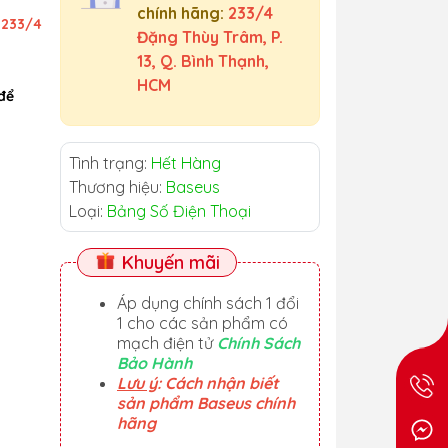
chính hãng:
233/4
ỉ
233/4
Đặng Thùy Trâm, P.
13, Q. Bình Thạnh,
HCM
để
Tình trạng:
Hết Hàng
Thương hiệu:
Baseus
Loại:
Bảng Số Điện Thoại
Khuyến mãi
Áp dụng chính sách 1 đổi
1 cho các sản phẩm có
mạch điện tử
Chính Sách
Bảo Hành
Lưu ý
: Cách nhận biết
sản phẩm Baseus chính
hãng