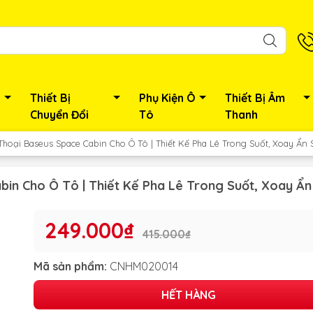
Thiết Bị
Phụ Kiện Ô
Thiết Bị Âm
Chuyển Đổi
Tô
Thanh
hoại Baseus Space Cabin Cho Ô Tô | Thiết Kế Pha Lê Trong Suốt, Xoay Ẩn S
in Cho Ô Tô | Thiết Kế Pha Lê Trong Suốt, Xoay Ẩn 
249.000₫
415.000₫
Mã sản phẩm:
CNHM020014
HẾT HÀNG