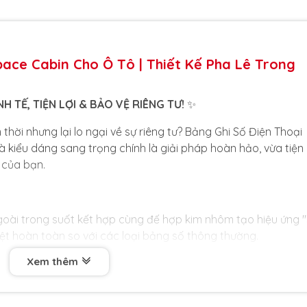
ace Cabin Cho Ô Tô | Thiết Kế Pha Lê Trong
 TẾ, TIỆN LỢI & BẢO VỆ RIÊNG TƯ!
✨
 thời nhưng lại lo ngại về sự riêng tư? Bảng Ghi Số Điện Thoại
 kiểu dáng sang trọng chính là giải pháp hoàn hảo, vừa tiện 
ô của bạn.
oài trong suốt kết hợp cùng đế hợp kim nhôm tạo hiệu ứng 
ệt hoàn toàn so với các loại bảng số thông thường.
Xem thêm
TƯ:
Chỉ cần một thao tác xoay nhẹ, bạn có thể dễ dàng ẩn đi
iển thị, bảo vệ thông tin cá nhân khỏi những ánh nhìn không